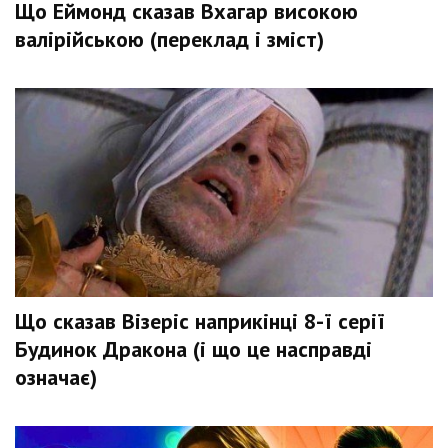
Що Еймонд сказав Вхагар високою
валірійською (переклад і зміст)
Що сказав Візеріс наприкінці 8-ї серії
Будинок Дракона (і що це насправді
означає)