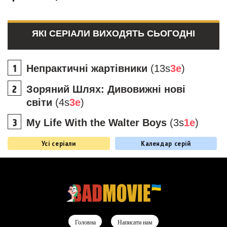
ЯКІ СЕРІАЛИ ВИХОДЯТЬ СЬОГОДНІ
Непрактичні жартівники
(13s
3e
)
Зоряний Шлях: Дивовижні нові
світи
(4s
3e
)
My Life With the Walter Boys
(3s
1e
)
Усі серіали
Календар серій
Головна
Написати нам