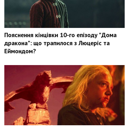
Пояснення кінцівки 10-го епізоду "Дома
дракона": що трапилося з Люцеріс та
Еймондом?