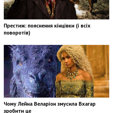
Престиж: пояснення кінцівки (і всіх
поворотів)
Чому Лейна Веларіон змусила Вхагар
зробити це