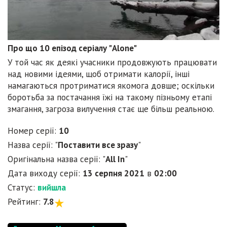
Про що 10 епізод серіалу "Alone"
У той час як деякі учасники продовжують працювати
над новими ідеями, щоб отримати калорії, інші
намагаються протриматися якомога довше; оскільки
боротьба за постачання їжі на такому пізньому етапі
змагання, загроза вилучення стає ще більш реальною.
Номер серії:
10
Назва серії: "
Поставити все зразу
"
Оригінальна назва серії: "
All In
"
Дата виходу серії:
13 серпня 2021
в
02:00
Статус:
вийшла
Рейтинг:
7.8