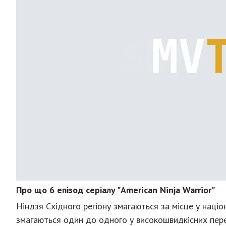
Про що 6 епізод серіалу "American Ninja Warrior"
Ніндзя Східного регіону змагаються за місце у націон
змагаються один до одного у високошвидкісних перег