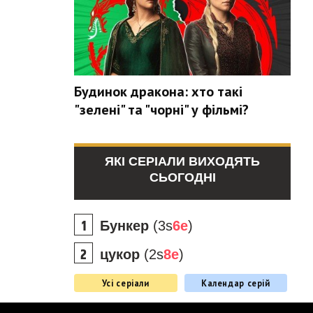
Будинок дракона: хто такі
"зелені" та "чорні" у фільмі?
ЯКІ СЕРІАЛИ ВИХОДЯТЬ
СЬОГОДНІ
Бункер
(3s
6e
)
цукор
(2s
8e
)
Усі серіали
Календар серій