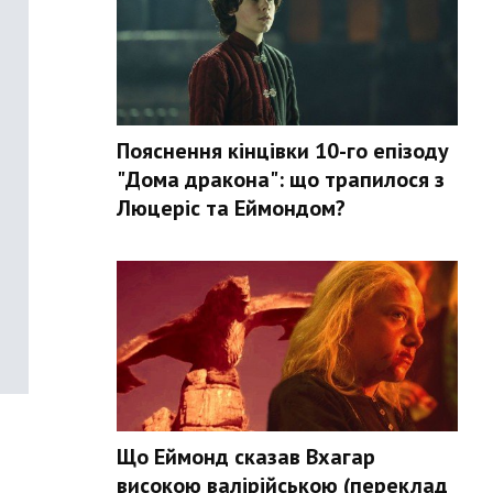
Пояснення кінцівки 10-го епізоду
"Дома дракона": що трапилося з
Люцеріс та Еймондом?
Що Еймонд сказав Вхагар
високою валірійською (переклад