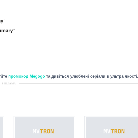
лу
"
mmary
"
уйте
промокод Megogo
та дивіться улюблені серіали в ультра якості
РЕКЛАМА