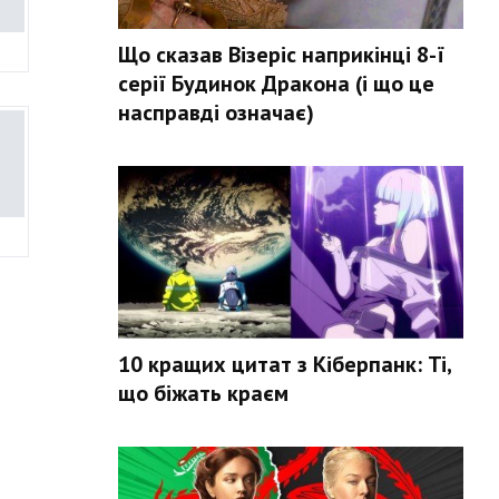
Що сказав Візеріс наприкінці 8-ї
серії Будинок Дракона (і що це
насправді означає)
10 кращих цитат з Кіберпанк: Ті,
що біжать краєм