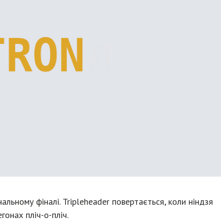
альному фіналі. Tripleheader повертається, коли ніндзя
онах пліч-о-пліч.