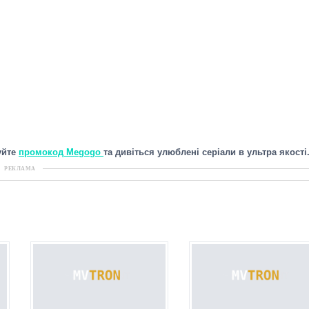
уйте
промокод Megogo
та дивіться улюблені серіали в ультра якості
РЕКЛАМА