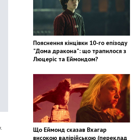
Пояснення кінцівки 10-го епізоду
"Дома дракона": що трапилося з
Люцеріс та Еймондом?
.
Що Еймонд сказав Вхагар
високою валірійською (переклад