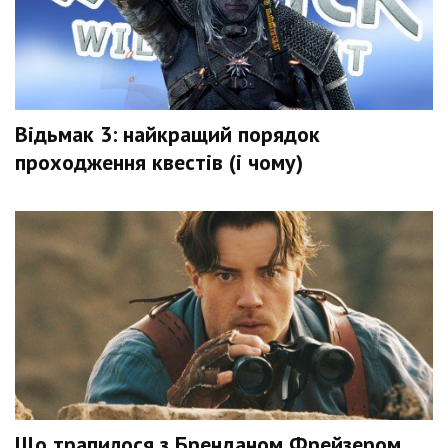
Відьмак 3: найкращий порядок
проходження квестів (і чому)
Що трапилося з Бренданом Фрейзером