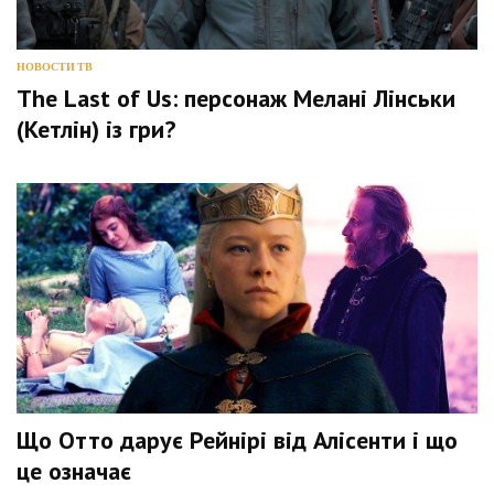
НОВОСТИ ТВ
The Last of Us: персонаж Мелані Лінськи
(Кетлін) із гри?
Що Отто дарує Рейнірі від Алісенти і що
це означає