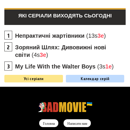
ЯКІ СЕРІАЛИ ВИХОДЯТЬ СЬОГОДНІ
Непрактичні жартівники
(13s
3e
)
Зоряний Шлях: Дивовижні нові
світи
(4s
3e
)
My Life With the Walter Boys
(3s
1e
)
Усі серіали
Календар серій
Головна
Написати нам