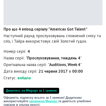
Про що 4 епізод серіалу "Americas Got Talent"
Наступний раунд прослуховувань сповнений сміху та
сліз, і Тайра використовує свій Золотий гудок.
Номер серії:
4
Назва серії: "
Прослуховування, тиждень 4
"
Оригінальна назва серії: "
Auditions, Week 4
"
Дата виходу серії:
21 червня 2017
в
00:00
Статус:
вийшла
Дивитись на Megogo за 1 гривню
Оформіть підписку всього за 1 гривню! Додатково
використовуйте
промокод Megogo
та дивіться улюблені
серіали в ультра якості.