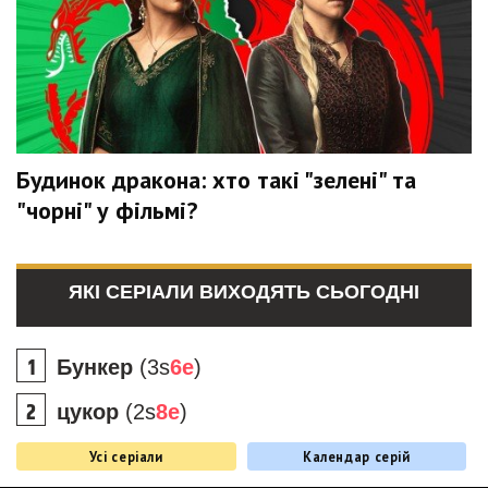
Будинок дракона: хто такі "зелені" та
"чорні" у фільмі?
ЯКІ СЕРІАЛИ ВИХОДЯТЬ СЬОГОДНІ
Бункер
(3s
6e
)
цукор
(2s
8e
)
Усі серіали
Календар серій