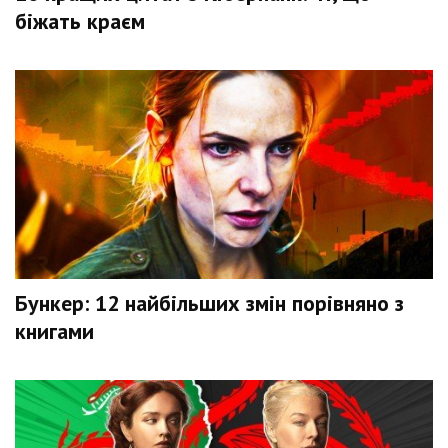
біжать краєм
Бункер: 12 найбільших змін порівняно з
книгами