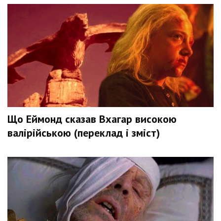
Що Еймонд сказав Вхагар високою
валірійською (переклад і зміст)