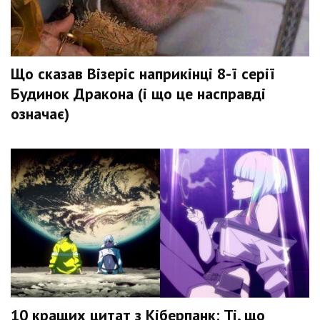
Що сказав Візеріс наприкінці 8-ї серії
Будинок Дракона (і що це насправді
означає)
10 кращих цитат з Кіберпанк: Ті, що