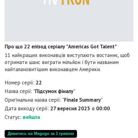
Про що 22 епізод серіалу "Americas Got Talent"
11 найкращих виконавців виступають востаннє, щоб
отримати шанс виграти мільйон і бути названим
найталановитішим виконавцем Америки.
Номер серії:
22
Назва серії: "
Підсумок фіналу
"
Оригінальна назва серії: "
Finale Summary
"
Дата виходу серії:
27 вересня 2023
в
00:00
Статус:
вийшла
Дивитись на Megogo за 1 гривню