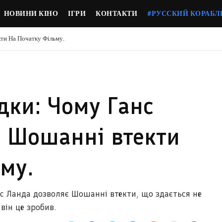
НОВИНИ КІНО
ІГРИ
КОНТАКТИ
#РУССКИЙ КОРАБЛ
ти На Початку Фільму.
дки: Чому Ганс
 Шошанні втекти
му.
нс Ланда дозволяє Шошанні втекти, що здається не
 він це зробив.