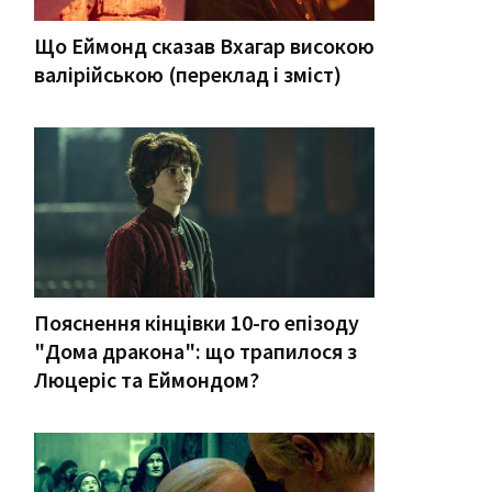
Що Еймонд сказав Вхагар високою
валірійською (переклад і зміст)
Пояснення кінцівки 10-го епізоду
"Дома дракона": що трапилося з
Люцеріс та Еймондом?