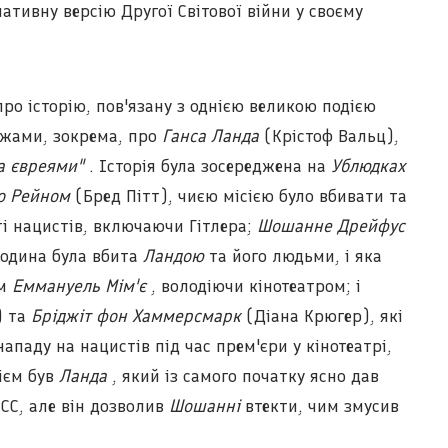
ативну версію Другої Світової війни у своєму
ро історію, пов'язану з однією великою подією
ажами, зокрема, про
Ганса Ланда
(Крістоф Вальц),
а євреями"
. Історія була зосереджена на
Ублюдках
о Рейном
(Бред Пітт), чиєю місією було вбивати та
ті нацистів, включаючи Гітлера;
Шошанне Дрейфус
родина була вбита
Ландою
та його людьми, і яка
ям
Еммануель Мім'є
, володіючи кінотеатром; і
) та
Бріджіт фон Хаммерсмарк
(Діана Крюгер), які
нападу на нацистів під час прем'єри у кінотеатрі,
ієм був
Ланда
, який із самого початку ясно дав
СС, але він дозволив
Шошанні
втекти, чим змусив