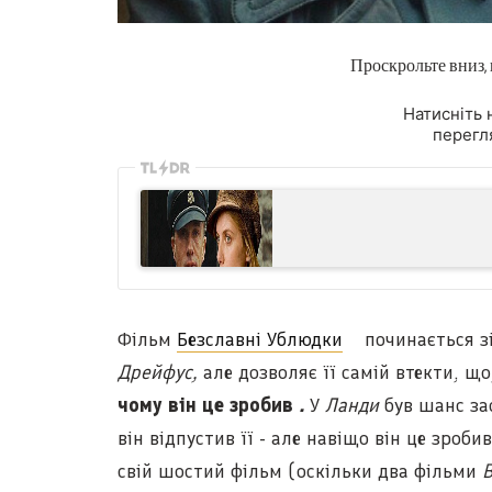
Проскрольте вниз,
Натисніть 
перегля
Фільм
Безславні Ублюдки
починається зі
Дрейфус,
але дозволяє її самій втекти, що
чому він це зробив
.
У
Ланди
був шанс з
він відпустив її - але навіщо він це зроби
свій шостий фільм (оскільки два фільми
В