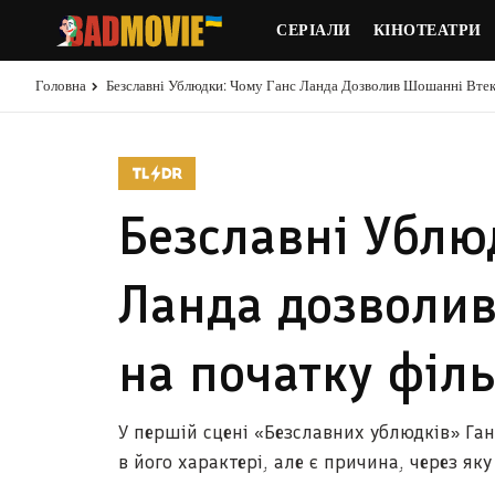
СЕРІАЛИ
КІНОТЕАТРИ
Головна
Безславні Ублюдки: Чому Ганс Ланда Дозволив Шошанні Втек
Безславні Ублю
Ланда дозволив
на початку філь
У першій сцені «Безславних ублюдків» Га
в його характері, але є причина, через яку