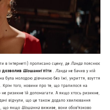
и в інтернеті) прописано сцену, де
Ланда
пояснює
н дозволив
Шошанні
піти
.
Ланда
не бачив у ній
на була молодою дівчиною без їжі, укриття, взуття
ї. Крім того, новини про те, що трапилося на
 не ризикне їй допомагати. А якщо хтось ризикне,
лядачі відчули, що це також додало хвилювання
, що якщо
Шошанна
виживе, вони обов'язково