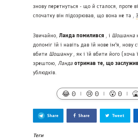
знову перетнуться - що й сталося, проте в
спочатку він підозрював, що вона не та ,
Звичайно,
Ланда помилився
, і
Шошанна
н
допоміг їй і навіть дав їй нове ім'я, нову
вбити
Шошанну
, як і їй вбити його (хоча
зрештою,
Ланда
отримав те, що заслужи
ублюдків.
😂
0
😢
0
😮
0

Share
Share
Tweet
Теги