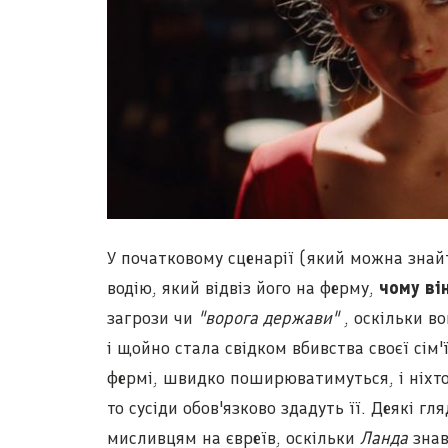
У початковому сценарії (який можна знайт
водію, який відвіз його на ферму,
чому ві
загрози чи
"ворога держави"
, оскільки во
і щойно стала свідком вбивства своєї сім'
фермі, швидко поширюватимуться, і ніхто
то сусіди обов'язково здадуть її. Деякі г
мисливцям на євреїв, оскільки
Ланда
знав