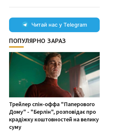
Читай нас у Telegram
ПОПУЛЯРНО ЗАРАЗ
Трейлер спін-оффа "Паперового
Дому" - "Берлін", розповідає про
крадіжку коштовностей на велику
суму