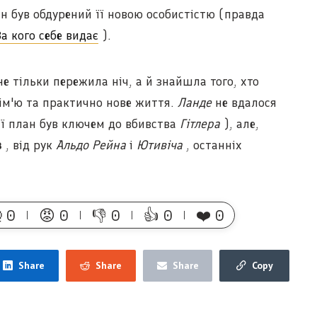
ін був обдурений її новою особистістю (правда
За кого себе видає
).
е тільки пережила ніч, а й знайшла того, хто
 сім'ю та практично нове життя.
Ланде
не вдалося
 її план був ключем до вбивства
Гітлера
), але,
в
, від рук
Альдо Рейна
і
Ютивіча
, останніх

0
😡
0
👎
0
👍
0
❤️
0
Share
Share
Share
Copy