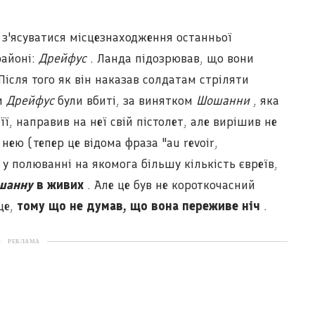
 з'ясуватися місцезнаходження останньої
районі:
Дрейфус
. Ланда підозрював, що вони
Після того як він наказав солдатам стріляти
ни
Дрейфус
були вбиті, за винятком
Шошанни
, яка
її, направив на неї свій пістолет, але вирішив не
нею (тепер це відома фраза "au revoir,
 у полюванні на якомога більшу кількість євреїв,
шанну
в живих
. Але це був не короткочасний
це,
тому що не думав, що вона переживе ніч
.
РЕКЛАМА