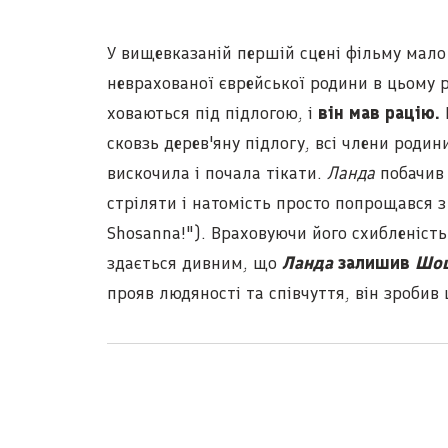
У вищевказаній першій сцені фільму мало
неврахованої єврейської родини в цьому 
ховаються під підлогою, і
він мав рацію.
сковзь дерев'яну підлогу, всі члени роди
вискочила і почала тікати.
Ланда
побачив 
стріляти і натомість просто попрощався з 
Shosanna!"). Враховуючи його схибленість
здається дивним, що
Ланда
залишив
Шо
прояв людяності та співчуття, він зробив 