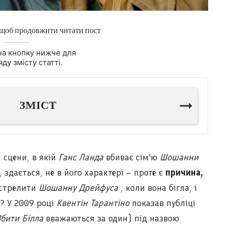
 щоб продовжити читати пост
на кнопку нижче для
ду змісту статті.
ЗМІСТ
 сцени, в якій
Ганс Ланда
вбиває сім'ю
Шошанни
, здається, не в його характері – проте є
причина,
астрелити
Шошанну Дрейфуса
, коли вона бігла, і
в? У 2009 році
Квентін Тарантіно
показав публіці
бити Білла
вважаються за один) під назвою