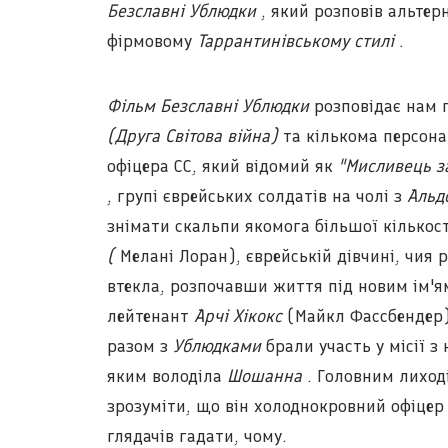
Безславні Ублюдки
, який розповів альтерн
фірмовому
Таррантинівському стилі
.
Фільм Безславні Ублюдки
розповідає нам п
(Друга Світова війна)
та кількома персон
офіцера СС, який відомий як
"Мисливець з
, групі єврейських солдатів на чолі з
Альд
знімати скальпи якомога більшої кількос
(
Мелані Лоран), єврейській дівчині, чия 
втекла, розпочавши життя під новим ім'
лейтенант
Арчі Хікокс
(Майкл Фассбендер
разом з
Ублюдками
брали участь у місії з 
яким володіла
Шошанна
. Головним лиход
зрозуміти, що він холоднокровний офіцер 
глядачів гадати, чому.