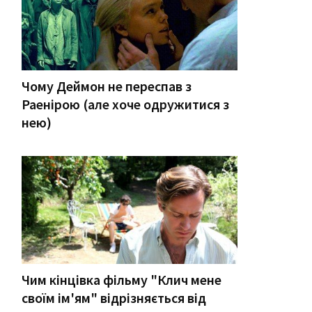
Чому Деймон не переспав з
Раенірою (але хоче одружитися з
нею)
Чим кінцівка фільму "Клич мене
своїм ім'ям" відрізняється від