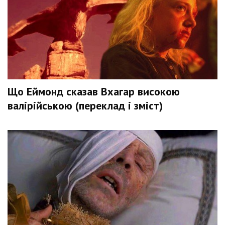
Що Еймонд сказав Вхагар високою
валірійською (переклад і зміст)