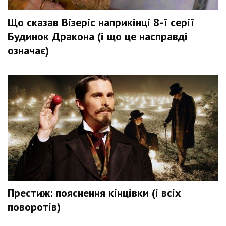
Що сказав Візеріс наприкінці 8-ї серії
Будинок Дракона (і що це насправді
означає)
Престиж: пояснення кінцівки (і всіх
поворотів)