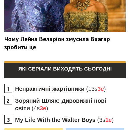
Чому Лейна Веларіон змусила Вхагар
зробити це
ЯКІ СЕРІАЛИ ВИХОДЯТЬ СЬОГОДНІ
Непрактичні жартівники
(13s
3e
)
Зоряний Шлях: Дивовижні нові
світи
(4s
3e
)
My Life With the Walter Boys
(3s
1e
)