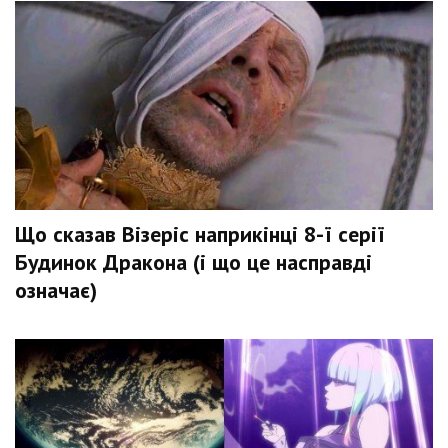
Що сказав Візеріс наприкінці 8-ї серії
Будинок Дракона (і що це насправді
означає)