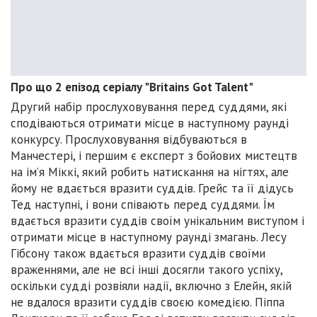
Про що 2 епізод серіалу "Britains Got Talent"
Другий набір прослуховування перед суддями, які
сподіваються отримати місце в наступному раунді
конкурсу. Прослуховування відбуваються в
Манчестері, і першим є експерт з бойових мистецтв
на ім’я Міккі, який робить натискання на нігтях, але
йому не вдається вразити суддів. Грейс та її дідусь
Тед наступні, і вони співають перед суддями. Їм
вдається вразити суддів своїм унікальним виступом і
отримати місце в наступному раунді змагань. Лесу
Гібсону також вдається вразити суддів своїми
враженнями, але не всі інші досягли такого успіху,
оскільки судді розвіяли надії, включно з Елейн, якій
не вдалося вразити суддів своєю комедією. Піппа