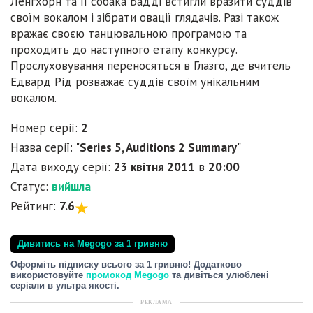
Ленгхорн та її собака Бадді встигли вразити суддів
своїм вокалом і зібрати овації глядачів. Разі також
вражає своєю танцювальною програмою та
проходить до наступного етапу конкурсу.
Прослуховування переносяться в Глазго, де вчитель
Едвард Рід розважає суддів своїм унікальним
вокалом.
Номер серії:
2
Назва серії: "
Series 5, Auditions 2 Summary
"
Дата виходу серії:
23 квітня 2011
в
20:00
Статус:
вийшла
Рейтинг:
7.6
Дивитись на Megogo за 1 гривню
Оформіть підписку всього за 1 гривню! Додатково
використовуйте
промокод Megogo
та дивіться улюблені
серіали в ультра якості.
РЕКЛАМА