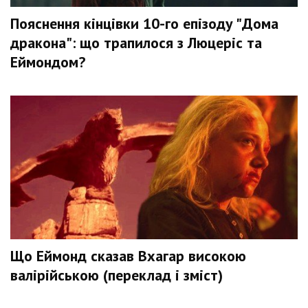
Пояснення кінцівки 10-го епізоду "Дома
дракона": що трапилося з Люцеріс та
Еймондом?
Що Еймонд сказав Вхагар високою
валірійською (переклад і зміст)