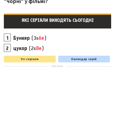
"чорні" у фільмі?
ЯКІ СЕРІАЛИ ВИХОДЯТЬ СЬОГОДНІ
Бункер
(3s
6e
)
цукор
(2s
8e
)
Усі серіали
Календар серій
РЕКЛАМА