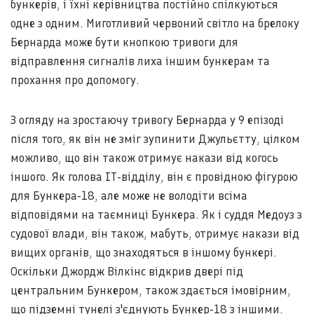
бункерів, і їхні керівництва постійно спілкуються
одне з одним. Миготливий червоний світло на брелоку
Бернарда може бути кнопкою тривоги для
відправлення сигналів лиха іншим бункерам та
прохання про допомогу.
З огляду на зростаючу тривогу Бернарда у 9 епізоді
після того, як він не зміг зупинити Джульєтту, цілком
можливо, що він також отримує накази від когось
іншого. Як голова ІТ-відділу, він є провідною фігурою
для Бункера-18, але може не володіти всіма
відповідями на таємниці Бункера. Як і суддя Медоуз з
судової влади, він також, мабуть, отримує накази від
вищих органів, що знаходяться в іншому бункері.
Оскільки Джордж Вілкінс відкрив двері під
центральним Бункером, також здається імовірним,
що підземні тунелі з'єднують Бункер-18 з іншими.