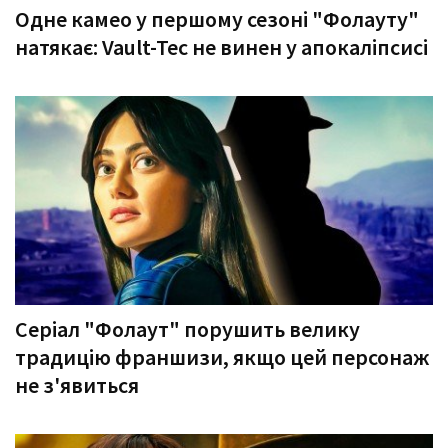
Одне камео у першому сезоні "Фолауту"
натякає: Vault-Tec не винен у апокаліпсисі
Серіал "Фолаут" порушить велику
традицію франшизи, якщо цей персонаж
не з'явиться