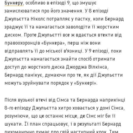
Бункеру
, особливо в епізоді 9, що змушує
замислюватися про його значення. У 8 епізоді
Джульєтта Ніколс потрапляє у пастку, коли Бернард
зраджує її та намагається заволодіти її жорстким
диском. Проте Джульєтті все ж вдається втекти від
правоохоронців «Бункера», перш ніж вони
відправлять її до міської в'язниці. У 9 епізоді, поки
Джульєтта намагається знайти спосіб отримати
доступ до жорсткого диска Джорджа Вілкінса,
Бернард панікує, думаючи про те, як дії Джульєтти
можуть зруйнувати порядок у «Бункері».
Після вузької втечі від Сімса та Бернарда наприкінці
8-го епізоду Джульєтта хитро ховається у домі Сімса,
розуміючи, що це останнє місце, де Сімс міг би її
шукати. Її план спрацьовує, і в результаті Бернард
лихоманочно думає про свій наступний крок. Тим