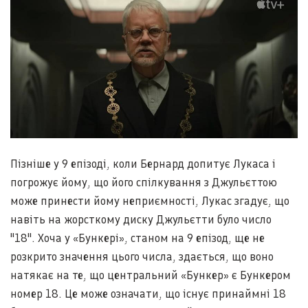
Пізніше у 9 епізоді, коли Бернард допитує Лукаса і
погрожує йому, що його спілкування з Джульєттою
може принести йому неприємності, Лукас згадує, що
навіть на жорсткому диску Джульєтти було число
"18". Хоча у «Бункері», станом на 9 епізод, ще не
розкрито значення цього числа, здається, що воно
натякає на те, що центральний «Бункер» є Бункером
номер 18. Це може означати, що існує принаймні 18