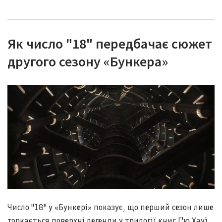
Як число "18" передбачає сюжет
другого сезону «Бункера»
Число "18" у «Бункері» показує, що перший сезон лише
торкається поверхні легенди у трилогії книг Г'ю Хауї.