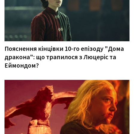
Пояснення кінцівки 10-го епізоду "Дома
дракона": що трапилося з Люцеріс та
Еймондом?