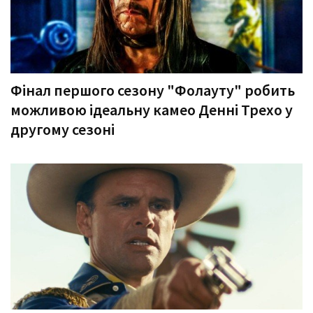
Фінал першого сезону "Фолауту" робить
можливою ідеальну камео Денні Трехо у
другому сезоні