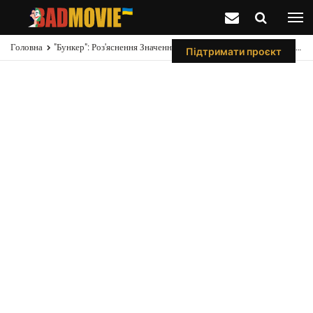
Головна
"Бункер": Роз'яснення Значення Числа 18 Та Чому Воно Постійно З'являється
Підтримати проєкт