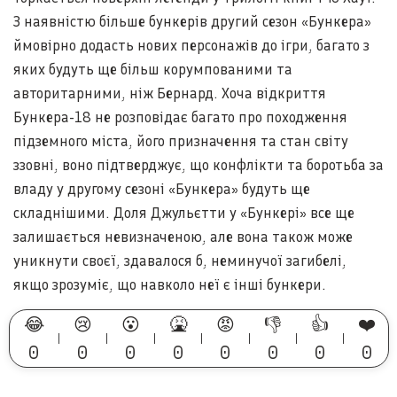
З наявністю більше бункерів другий сезон «Бункера»
ймовірно додасть нових персонажів до ігри, багато з
яких будуть ще більш корумпованими та
авторитарними, ніж Бернард. Хоча відкриття
Бункера-18 не розповідає багато про походження
підземного міста, його призначення та стан світу
ззовні, воно підтверджує, що конфлікти та боротьба за
владу у другому сезоні «Бункера» будуть ще
складнішими. Доля Джульєтти у «Бункері» все ще
залишається невизначеною, але вона також може
уникнути своєї, здавалося б, неминучої загибелі,
якщо зрозуміє, що навколо неї є інші бункери.
😂
😢
😮
🤮
😡
👎
👍
❤️
0
0
0
0
0
0
0
0