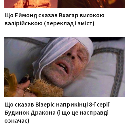
Що Еймонд сказав Вхагар високою
валірійською (переклад і зміст)
Що сказав Візеріс наприкінці 8-ї серії
Будинок Дракона (і що це насправді
означає)