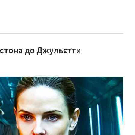
лстона до Джульєтти