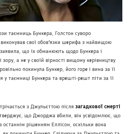
зи таємниць Бункера, Голстон суворо
 виконував свої обов'язки шерифа з найвищою
 заявила, що їх обманюють щодо Бункера і
ці зору, а не у своїй вірності вищому керівництву
ровільно покинула Бункер, його горе і вина за її
 у таємниці Бункера та врешті-решт піти за її
устрічається з Джульєттою після
загадкової смерті
стверджує, що Джорджа вбили, він усвідомлює, що
з останнім рішенням Еллісон, оскільки вона
м, як покинути Бункер. Слідуючи за Джульєттою та