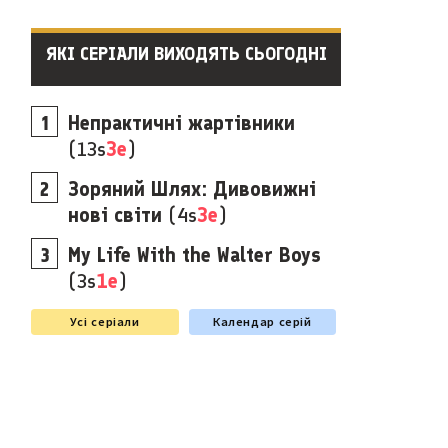
ЯКІ СЕРІАЛИ ВИХОДЯТЬ СЬОГОДНІ
Непрактичні жартівники
(13s
3e
)
Зоряний Шлях: Дивовижні
нові світи
(4s
3e
)
My Life With the Walter Boys
(3s
1e
)
Усі серіали
Календар серій