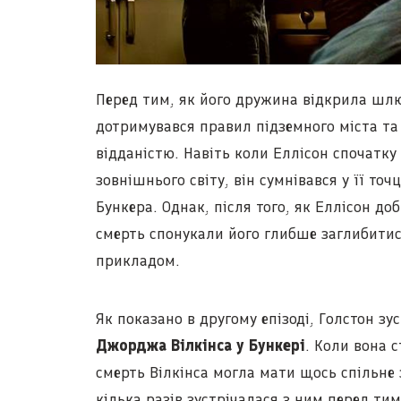
Перед тим, як його дружина відкрила шлю
дотримувався правил підземного міста та
відданістю. Навіть коли Еллісон спочатку
зовнішнього світу, він сумнівався у її точ
Бункера. Однак, після того, як Еллісон доб
смерть спонукали його глибше заглибитися
прикладом.
Як показано в другому епізоді, Голстон з
Джорджа Вілкінса у Бункері
. Коли вона 
смерть Вілкінса могла мати щось спільне 
кілька разів зустрічалася з ним перед ти