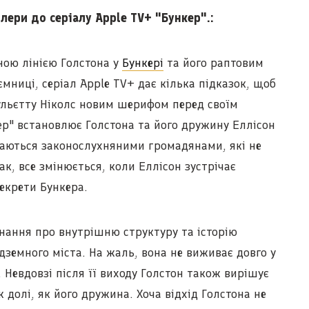
йлери до серіалу Apple TV+ "Бункер".:
тною лінією Голстона у
Бункері
та його раптовим
мниці, серіал Apple TV+ дає кілька підказок, щоб
ульєтту Ніколс новим шерифом перед своїм
кер" встановлює Голстона та його дружину Еллісон
даються законослухняними громадянами, які не
ак, все змінюється, коли Еллісон зустрічає
екрети Бункера.
 знання про внутрішню структуру та історію
ідземного міста. На жаль, вона не виживає довго у
 Невдовзі після її виходу Голстон також вирішує
ж долі, як його дружина. Хоча відхід Голстона не