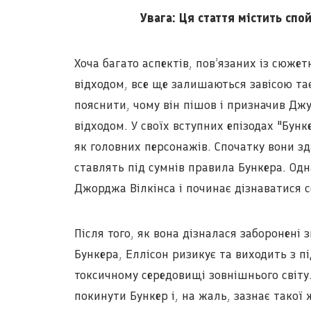
Увага: Ця стаття містить спо
Хоча багато аспектів, пов’язаних із сюже
відходом, все ще залишаються завісою тає
пояснити, чому він пішов і призначив Дж
відходом. У своїх вступних епізодах "Бун
як головних персонажів. Спочатку вони з
ставлять під сумнів правила Бункера. Одн
Джорджа Вілкінса і починає дізнаватися с
Після того, як вона дізналася заборонені
Бункера, Еллісон ризикує та виходить з п
токсичному середовищі зовнішнього світу.
покинути Бункер і, на жаль, зазнає такої 