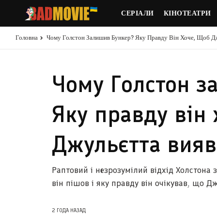
СЕРІАЛИ
КІНОТЕАТРИ
Головна
Чому Голстон Залишив Бункер? Яку Правду Він Хоче, Щоб Д
Чому Голстон з
Яку правду він 
Джульєтта вия
Раптовий і незрозумілий відхід Холстона
він пішов і яку правду він очікував, що Д
2 ГОДА НАЗАД