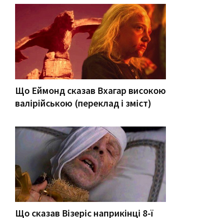
Що Еймонд сказав Вхагар високою
валірійською (переклад і зміст)
Що сказав Візеріс наприкінці 8-ї