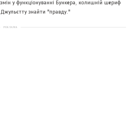
змін у функціонуванні Бункера, колишній шериф
 Джульєтту знайти "правду."
РЕКЛАМА