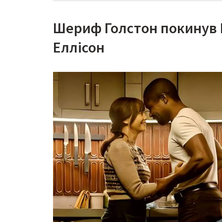
Шериф Голстон покинув 
Еллісон