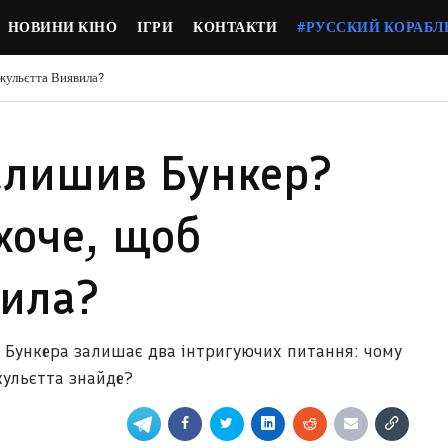
НОВИНИ КІНО
ІГРИ
КОНТАКТИ
#РУССКИЙ КОРАБЛ
жульєтта Виявила?
алишив Бункер?
хоче, щоб
вила?
 з Бункера залишає два інтригуючих питання: чому
жульєтта знайде?