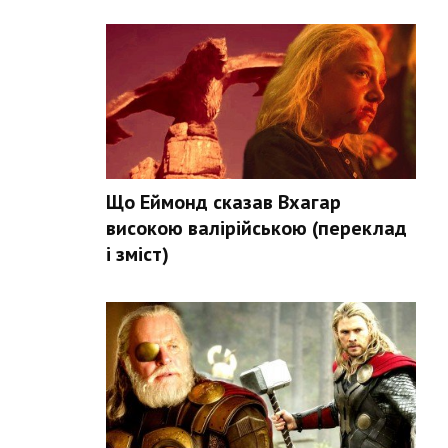
Що Еймонд сказав Вхагар
високою валірійською (переклад
і зміст)