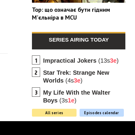
Тор: що означає бути гідним
М'єльніра в MCU
SERIES AIRING TODAY
Impractical Jokers
(13s
3e
)
Star Trek: Strange New
Worlds
(4s
3e
)
My Life With the Walter
Boys
(3s
1e
)
All series
Episodes calendar