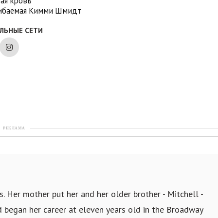
бая кровь
ибаемая Кимми Шмидт
ЛЬНЫЕ СЕТИ
РЕКЛАМА
. Her mother put her and her older brother - Mitchell -
 began her career at eleven years old in the Broadway