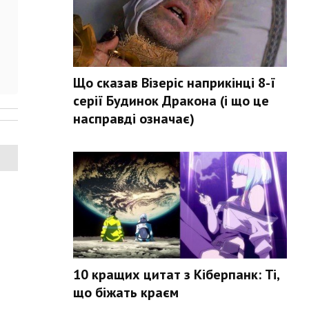
Що сказав Візеріс наприкінці 8-ї
серії Будинок Дракона (і що це
насправді означає)
10 кращих цитат з Кіберпанк: Ті,
що біжать краєм