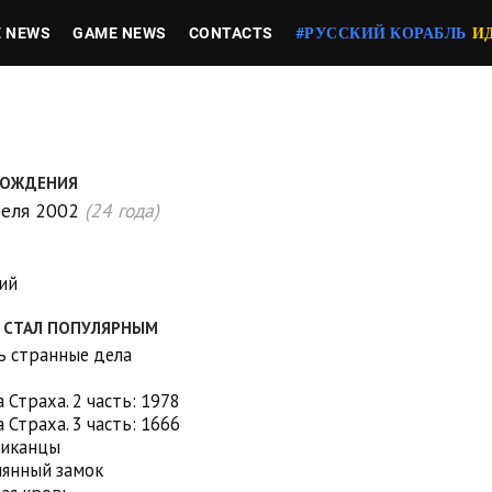
E NEWS
GAME NEWS
CONTACTS
#РУССКИЙ КОРАБЛЬ
И
РОЖДЕНИЯ
реля 2002
(24 года)
ий
О СТАЛ ПОПУЛЯРНЫМ
ь странные дела
 Страха. 2 часть: 1978
 Страха. 3 часть: 1666
иканцы
лянный замок