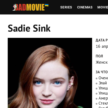
SERIES
CINEMAS
MOVI
Sadie Sink
ДАТА 
16 ап
ПОЛ
Женск
ЗА ЧТ
Очен
Элай
Улица
Улица
Амер
Стек