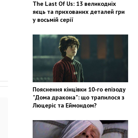
The Last Of Us: 13 великодніх
яєць та прихованих деталей гри
у восьмій серії
Пояснення кінцівки 10-го епізоду
"Дома дракона": що трапилося з
Люцеріс та Еймондом?