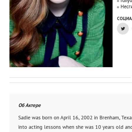
Голу
Несг
СОЦИА
Об Актере
Sadie was born on April 16, 2002 in Brenham, Texas
into acting lessons when she was 10 years old and