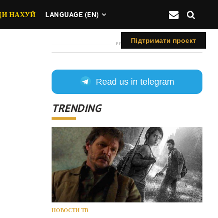
ДИ НАХУЙ
LANGUAGE (EN)
Підтримати проєкт
РЕКЛАМА
Read us in telegram
TRENDING
НОВОСТИ ТВ