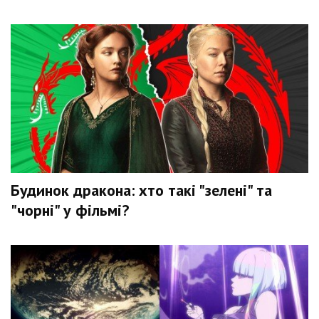
Будинок дракона: хто такі "зелені" та
"чорні" у фільмі?