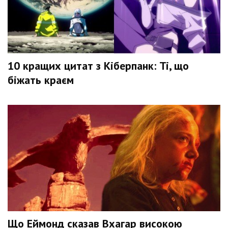
10 кращих цитат з Кіберпанк: Ті, що
біжать краєм
Що Еймонд сказав Вхагар високою