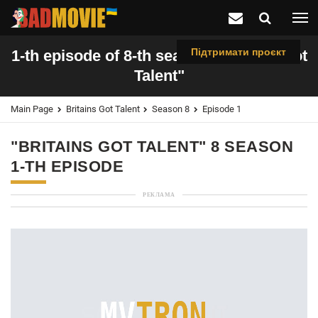
Підтримати проєкт
1-th episode of 8-th season "Britains Got
Talent"
Main Page
Britains Got Talent
Season 8
Episode 1
"BRITAINS GOT TALENT" 8 SEASON
1-TH EPISODE
РЕКЛАМА