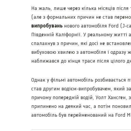
На жаль, лише через кілька місяців після т
(але з формальних причин не став перемо
випробувань
нового автомобіля Ford (J-car
Південній Каліфорнії. У реальному житті 
спалахнув з причин, які досі не встановле
вибуховою хвилею з автомобіля і одразу ж 
наближався до кінця траси після цілого д
Однак у фільмі автомобіль розбивається п
став другим водієм-випробувачем, який заг
причому попередній водій, Уолт Хансген, 
припинено на деякий час, а потім поновил
автомобіль був перейменований на Ford Mk