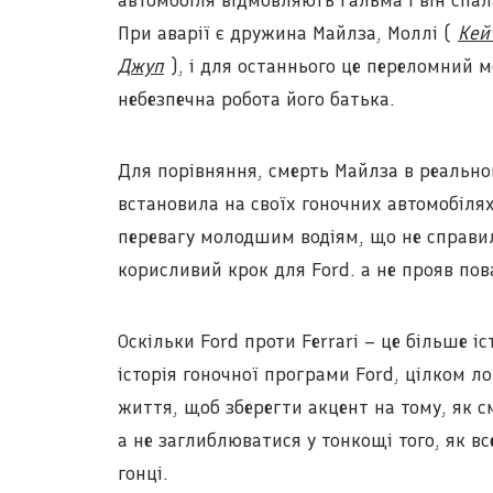
автомобіля відмовляють гальма і він спал
При аварії є дружина Майлза, Моллі (
Кей
Джуп
), і для останнього це переломний м
небезпечна робота його батька.
Для порівняння, смерть Майлза в реально
встановила на своїх гоночних автомобілях
перевагу молодшим водіям, що не справило
корисливий крок для Ford. а не прояв пов
Оскільки Ford проти Ferrari – це більше і
історія гоночної програми Ford, цілком ло
життя, щоб зберегти акцент на тому, як с
а не заглиблюватися у тонкощі того, як в
гонці.