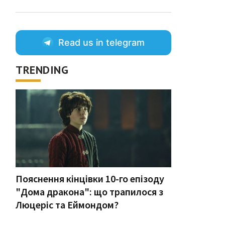
Read us in telegram
TRENDING
Пояснення кінцівки 10-го епізоду
"Дома дракона": що трапилося з
Люцеріс та Еймондом?