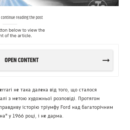
 continue reading the post
tton below to view the
t of the article.
OPEN CONTENT
errari не така далека від того, що сталося
талі з метою художньої розповіді. Протягом
 правдиву історію тріумфу Ford над багаторічним
на" у 1966 році, і не дарма.