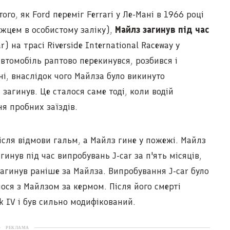
ого, як Ford переміг Ferrari у Ле-Мані в 1966 році
жцем в особистому заліку),
Майлз загинув під час
) на трасі Riverside International Raceway у
автомобіль раптово перекинувся, розбився і
ні, внаслідок чого Майлза було викинуто
загинув. Це сталося саме тоді, коли водій
ня пробних заїздів.
ісля відмови гальм, а Майлз гине у пожежі. Майлз
инув під час випробувань J-car за п'ять місяців,
загинув раніше за Майлза. Випробування J-car було
ося з Майлзом за кермом. Після його смерті
 IV і був сильно модифікований.
РЕКЛАМА