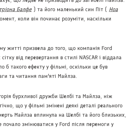
ахує, що ледве не призводить до загибелі Майлза.
тріона Балфе
) та його маленький син Піт (
Ноа
омент, коли він починає розуміти, наскільки
му житті призвела до того, що компанія Ford
 сітку від перевертання в стилі NASCAR і віддала
 б такого ефекту у фільмі, оскільки це був
аги та читання пам'яті Майлза.
сторія бурхливої дружби Шелбі та Майлза, ніж
гічно, що у фільмі змінені деякі деталі реального
мерть Майлза вплинула на Шелбі та його близьких,
се почало змінюватися у Ford після перемоги у