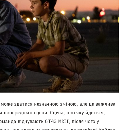
i може здатися незначною зміною, але це важлива
я попередньої сцени. Сцена, про яку йдеться,
команда відчувають GT40 MkII, після чого у