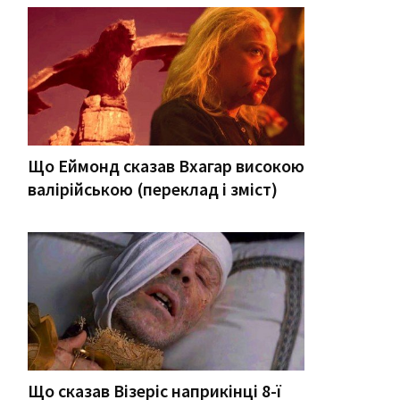
Що Еймонд сказав Вхагар високою
валірійською (переклад і зміст)
Що сказав Візеріс наприкінці 8-ї