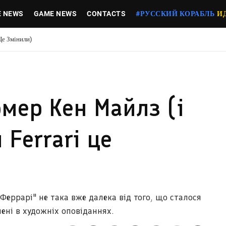
E NEWS
GAME NEWS
CONTACTS
#РУССКИЙ КОРАБЛЬ
И
Це Змінили)
омер Кен Майлз (і
 Ferrari це
Феррарі" не така вже далека від того, що сталося
нені в художніх оповіданнях.