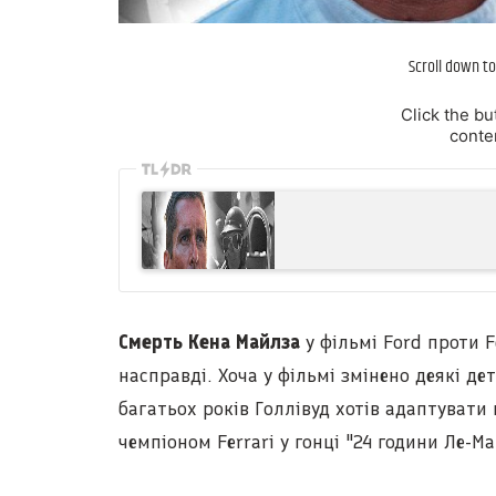
Scroll down to
Click the bu
conten
Смерть Кена Майлза
у фільмі Ford проти F
насправді. Хоча у фільмі змінено деякі де
багатьох років Голлівуд хотів адаптувати
чемпіоном Ferrari у гонці "24 години Ле-Ма