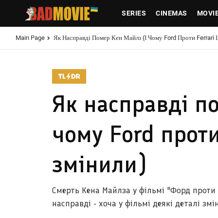
SERIES
CINEMAS
MOVI
Main Page
Як Насправді Помер Кен Майлз (і Чому Ford Проти Ferrari 
Як насправді п
чому Ford проти
змінили)
Смерть Кена Майлза у фільмі "Форд проти 
насправді - хоча у фільмі деякі деталі змі