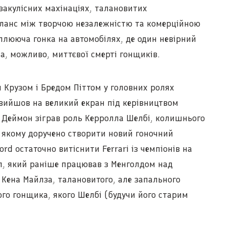
 закулісних махінаціях, талановитих
аланс між творчою незалежністю та комерційною
оплююча гонка на автомобілях, де один невірний
а, можливо, миттєвої смерті гонщиків.
м Крузом і Бредом Піттом у головних ролях
вийшов на великий екран під керівництвом
 Деймон зіграв роль Керролла Шелбі, колишнього
 якому доручено створити новий гоночний
rd остаточно витіснити Ferrari із чемпіонів на
л, який раніше працював з Менголдом над
 Кена Майлза, талановитого, але запального
ного гонщика, якого Шелбі (будучи його старим