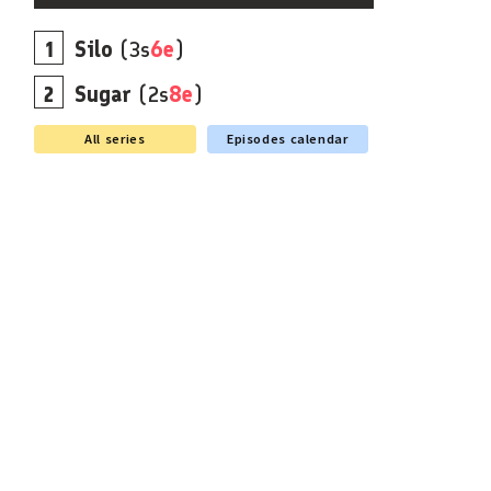
Silo
(3s
6e
)
Sugar
(2s
8e
)
All series
Episodes calendar