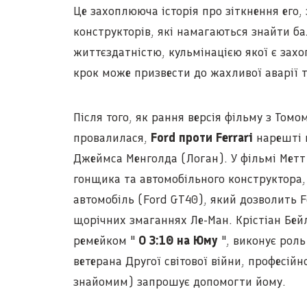
Це захоплююча історія про зіткнення его,
конструкторів, які намагаються знайти б
життєздатністю, кульмінацією якої є зах
крок може призвести до жахливої аварії т
Після того, як рання версія фільму з Томо
провалилася,
Ford проти Ferrari
нарешті 
Джеймса Менголда (Логан). У фільмі Метт
гонщика та автомобільного конструктора,
автомобіль (Ford GT40), який дозволить Fo
щорічних змаганнях Ле-Ман. Крістіан Бей
ремейком "
О 3:10 на Юму
", виконує роль
ветерана Другої світової війни, професій
знайомим) запрошує допомогти йому.