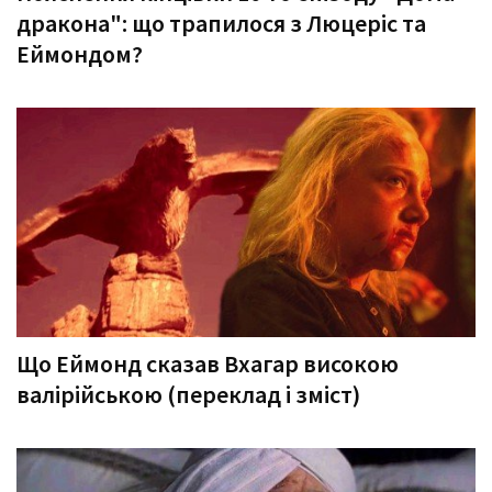
дракона": що трапилося з Люцеріс та
Еймондом?
Що Еймонд сказав Вхагар високою
валірійською (переклад і зміст)