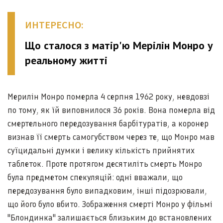
ИНТЕРЕСНО:
Що сталося з матір'ю Мерілін Монро у
реальному житті
Мерилін Монро померла 4 серпня 1962 року, невдовзі
по тому, як їй виповнилося 36 років. Вона померла від
смертельного передозування барбітуратів, а коронер
визнав її смерть самогубством через те, що Монро мав
суїцидальні думки і велику кількість прийнятих
таблеток. Проте протягом десятиліть смерть Монро
була предметом спекуляцій: одні вважали, що
передозування було випадковим, інші підозрювали,
що його було вбито. Зображення смерті Монро у фільмі
"Блондинка" залишається близьким до встановлених