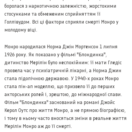
боролася з наркотичною залежністю, жорстокими
стосунками та обмеженим сприйняттям її
Голлівудом. Всі ці фактори сприяли смерті Монро у
молодому віці.
Монро народилася Норма Джін Мортенсон 1 липня
1926 року. Як показано у фільмі "Блондинка",
дитинство Мерілін було неспокійним: її мати Гледіс
провела час у психіатричній лікарні, а Норма Джин
стала підопічною державою. У 1940-х роках Монро
стала пін-ап моделлю, що призвело її до перших
акторських ролей і, зрештою, до міжнародної слави.
Фільм "Блондинка" заснований на романі Джойс
Керол Оутс про життя Монро, а не прямою біографією,
і тому в ньому часто вносяться зміни в реальне життя
Мерілін Монро аж до її смерті.