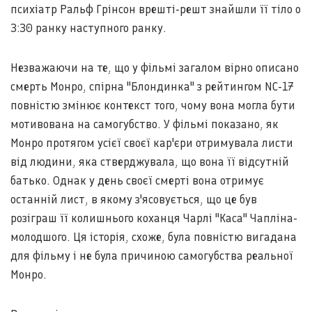
психіатр Ральф Грінсон врешті-решт знайшли її тіло о
3:30 ранку наступного ранку.
Незважаючи на те, що у фільмі загалом вірно описано
смерть Монро, спірна "Блондинка" з рейтингом NC-17
повністю змінює контекст того, чому вона могла бути
мотивована на самогубство. У фільмі показано, як
Монро протягом усієї своєї кар'єри отримувала листи
від людини, яка стверджувала, що вона її відсутній
батько. Однак у день своєї смерті вона отримує
останній лист, в якому з'ясовується, що це був
розіграш її колишнього коханця Чарлі "Каса" Чапліна-
молодшого. Ця історія, схоже, була повністю вигадана
для фільму і не була причиною самогубства реальної
Монро.