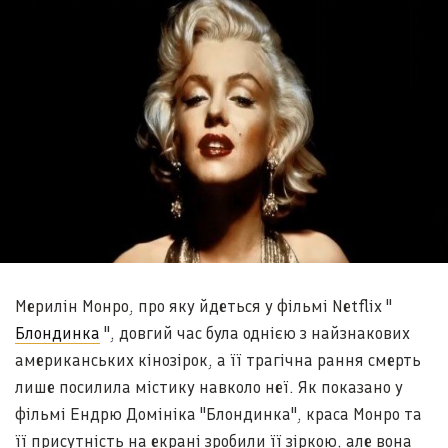
Мерилін Монро, про яку йдеться у фільмі Netflix "
Блондинка
", довгий час була однією з найзнакових
американських кінозірок, а її трагічна рання смерть
лише посилила містику навколо неї. Як показано у
фільмі Ендрю Домініка "Блондинка", краса Монро та
її присутність на екрані зробили її зіркою, але вона