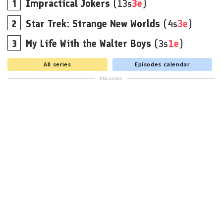
Impractical Jokers
(13s
3e
)
Star Trek: Strange New Worlds
(4s
3e
)
My Life With the Walter Boys
(3s
1e
)
All series
Episodes calendar
РЕКЛАМА