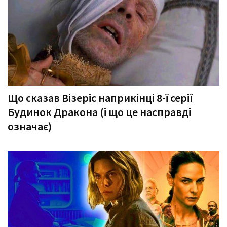
Що сказав Візеріс наприкінці 8-ї серії
Будинок Дракона (і що це насправді
означає)