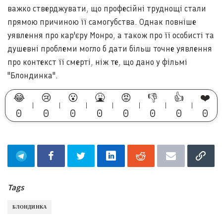
важко стверджувати, що професійні труднощі стали
прямою причиною її самогубства. Однак повніше
уявлення про кар'єру Монро, а також про її особисті та
душевні проблеми могло б дати більш точне уявлення
про контекст її смерті, ніж те, що дано у фільмі
"Блондинка".
😂
😢
😮
🤮
😡
👎
👍
❤️
0
0
0
0
0
0
0
0
Tags
БЛОНДИНКА