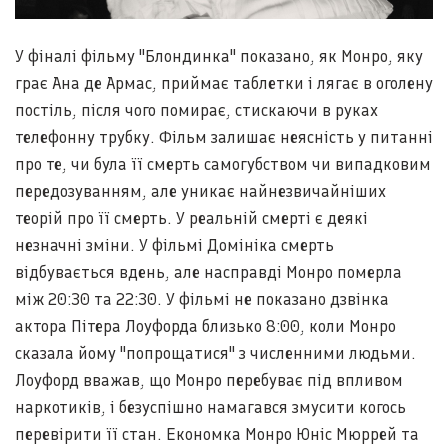
У фіналі фільму "Блондинка" показано, як Монро, яку
грає Ана де Армас, приймає таблетки і лягає в оголену
постіль, після чого помирає, стискаючи в руках
телефонну трубку. Фільм залишає неясність у питанні
про те, чи була її смерть самогубством чи випадковим
передозуванням, але уникає найнезвичайніших
теорій про її смерть. У реальній смерті є деякі
незначні зміни. У фільмі Домініка смерть
відбувається вдень, але насправді Монро померла
між 20:30 та 22:30. У фільмі не показано дзвінка
актора Пітера Лоуфорда близько 8:00, коли Монро
сказала йому "попрощатися" з численними людьми.
Лоуфорд вважав, що Монро перебуває під впливом
наркотиків, і безуспішно намагався змусити когось
перевірити її стан. Економка Монро Юніс Мюррей та