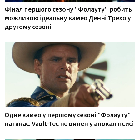
Фінал першого сезону "Фолауту" робить
можливою ідеальну камео Денні Трехо у
другому сезоні
Одне камео у першому сезоні "Фолауту"
натякає: Vault-Tec не винен у апокаліпсисі