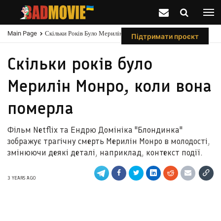
Main Page
Скільки Років Було Мерилін Монро, Коли Вона Померла
Підтримати проєкт
Скільки років було
Мерилін Монро, коли вона
померла
Фільм Netflix та Ендрю Домініка "Блондинка"
зображує трагічну смерть Мерилін Монро в молодості,
змінюючи деякі деталі, наприклад, контекст події.
3 YEARS AGO