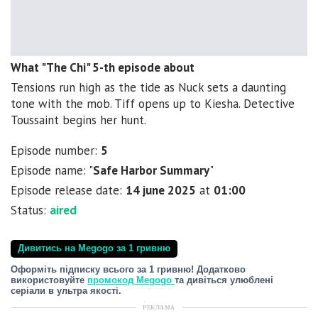
What "The Chi" 5-th episode about
Tensions run high as the tide as Nuck sets a daunting
tone with the mob. Tiff opens up to Kiesha. Detective
Toussaint begins her hunt.
Episode number:
5
Episode name: "
Safe Harbor Summary
"
Episode release date:
14 june 2025
at
01:00
Status:
aired
Дивитись на Megogo за 1 гривню
Оформіть підписку всього за 1 гривню! Додатково
використовуйте
промокод Megogo
та дивіться улюблені
серіали в ультра якості.
РЕКЛАМА