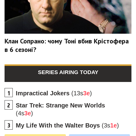
Клан Сопрано: чому Тоні вбив Крістофера
в 6 сезоні?
SERIES AIRING TODAY
Impractical Jokers
(13s
3e
)
Star Trek: Strange New Worlds
(4s
3e
)
My Life With the Walter Boys
(3s
1e
)