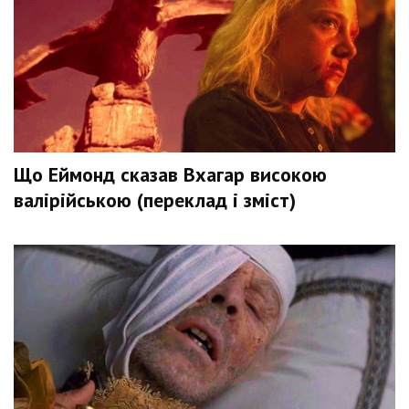
Що Еймонд сказав Вхагар високою
валірійською (переклад і зміст)