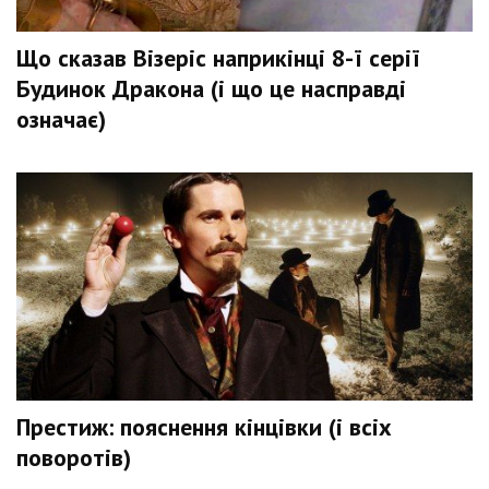
Що сказав Візеріс наприкінці 8-ї серії
Будинок Дракона (і що це насправді
означає)
Престиж: пояснення кінцівки (і всіх
поворотів)