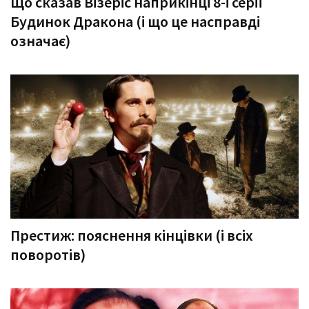
Що сказав Візеріс наприкінці 8-ї серії
Будинок Дракона (і що це насправді
означає)
Престиж: пояснення кінцівки (і всіх
поворотів)