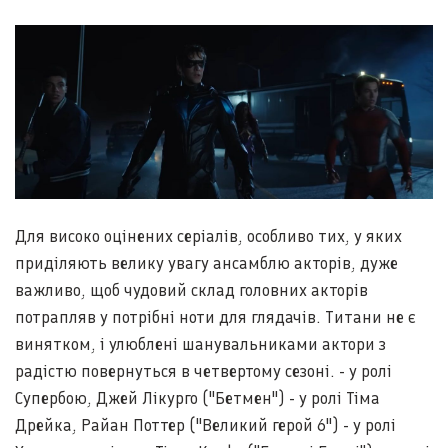
Для високо оцінених серіалів, особливо тих, у яких
приділяють велику увагу ансамблю акторів, дуже
важливо, щоб чудовий склад головних акторів
потрапляв у потрібні ноти для глядачів. Титани не є
винятком, і улюблені шанувальниками актори з
радістю повернуться в четвертому сезоні. - у ролі
Супербою, Джей Лікурго ("Бетмен") - у ролі Тіма
Дрейка, Райан Поттер ("Великий герой 6") - у ролі