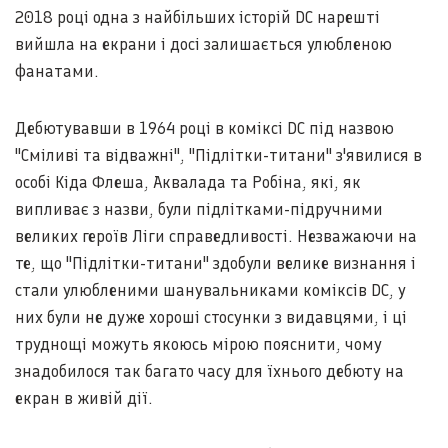
2018 році одна з найбільших історій DC нарешті
вийшла на екрани і досі залишається улюбленою
фанатами.
Дебютувавши в 1964 році в коміксі DC під назвою
"Сміливі та відважні", "Підлітки-титани" з'явилися в
особі Кіда Флеша, Аквалада та Робіна, які, як
випливає з назви, були підлітками-підручними
великих героїв Ліги справедливості. Незважаючи на
те, що "Підлітки-титани" здобули велике визнання і
стали улюбленими шанувальниками коміксів DC, у
них були не дуже хороші стосунки з видавцями, і ці
труднощі можуть якоюсь мірою пояснити, чому
знадобилося так багато часу для їхнього дебюту на
екран в живій дії.