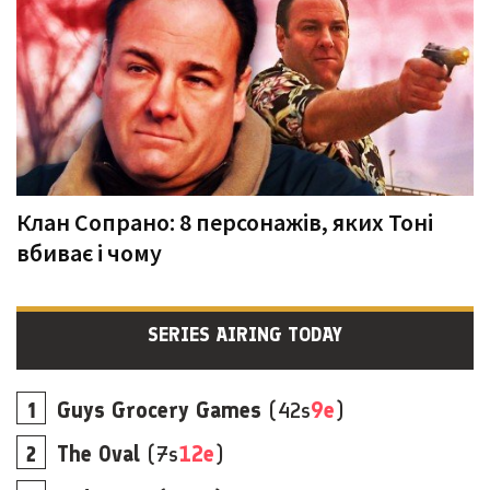
Клан Сопрано: 8 персонажів, яких Тоні
вбиває і чому
SERIES AIRING TODAY
Guys Grocery Games
(42s
9e
)
The Oval
(7s
12e
)