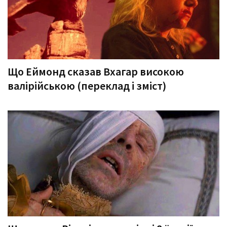
Що Еймонд сказав Вхагар високою
валірійською (переклад і зміст)