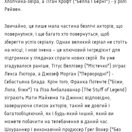
Хлопчика-звіра, а Тіган Крофт ("Белла і Берні") - у ролі
Рейвен.
Звичайно, це лише мала частина безлічі акторів, що
повернулися, і ще багато хто повернуться, щоб
зберегти успіх серіалу. Однак великий серіал не стоїть
на місці, і нові імена – це ключовий інгредієнт для
підтримки у глядачах спраги нових серій. Як уже
згадувалося раніше, Тітус Веллівер ("Містечко") зіграє
Лекса Лютора, а Джозеф Морган ("Первородні") -
Себастьяна Блада. Крім того, Франка Потенте ("Біжи,
Лола, біжи") та Ліза Амбалаванар (The Stuff of Legend)
зіграють Мати Майхема та Джинкс відповідно,
завершуючи список акторів, такий же довгий і
багатообіцяючий, як і будь-який інший, який ви
можете побачити на телебачення в даний час.
Шоураннер і виконавчий продюсер Грег Вокер ("Без