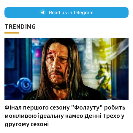
Read us in telegram
TRENDING
Фінал першого сезону "Фолауту" робить
можливою ідеальну камео Денні Трехо у
другому сезоні