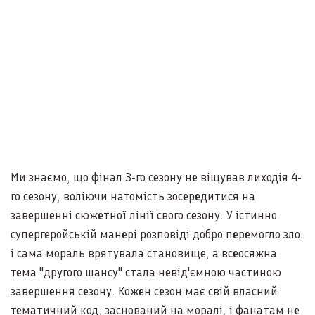
Ми знаємо, що фінал 3-го сезону не віщував лиходія 4-
го сезону, воліючи натомість зосередитися на
завершенні сюжетної лінії свого сезону. У істинно
супергеройській манері розповіді добро перемогло зло,
і сама мораль врятувала становище, а всеосяжна
тема "другого шансу" стала невід'ємною частиною
завершення сезону. Кожен сезон має свій власний
тематичний код, заснований на моралі, і фанатам не