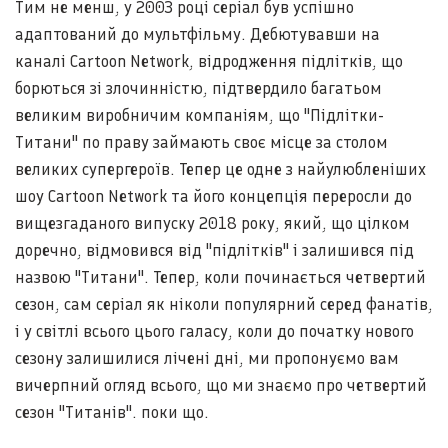
Тим не менш, у 2003 році серіал був успішно
адаптований до мультфільму. Дебютувавши на
каналі Cartoon Network, відродження підлітків, що
борються зі злочинністю, підтвердило багатьом
великим виробничим компаніям, що "Підлітки-
Титани" по праву займають своє місце за столом
великих супергероїв. Тепер це одне з найулюбленіших
шоу Cartoon Network та його концепція переросли до
вищезгаданого випуску 2018 року, який, що цілком
доречно, відмовився від "підлітків" і залишився під
назвою "Титани". Тепер, коли починається четвертий
сезон, сам серіал як ніколи популярний серед фанатів,
і у світлі всього цього галасу, коли до початку нового
сезону залишилися лічені дні, ми пропонуємо вам
вичерпний огляд всього, що ми знаємо про четвертий
сезон "Титанів". поки що.