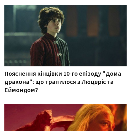
Пояснення кінцівки 10-го епізоду "Дома
дракона": що трапилося з Люцеріс та
Еймондом?