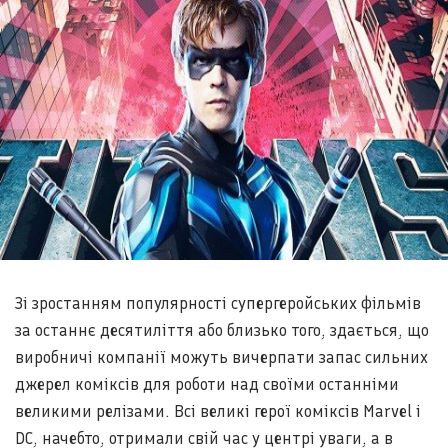
Зі зростанням популярності супергеройських фільмів
за останнє десятиліття або близько того, здається, що
виробничі компанії можуть вичерпати запас сильних
джерел коміксів для роботи над своїми останніми
великими релізами. Всі великі герої коміксів Marvel і
DC, начебто, отримали свій час у центрі уваги, а в