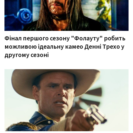
Фінал першого сезону "Фолауту" робить
можливою ідеальну камео Денні Трехо у
другому сезоні