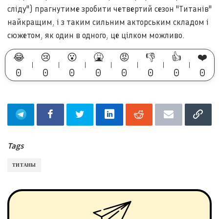
сліду") прагнутиме зробити четвертий сезон "Титанів"
найкращим, і з таким сильним акторським складом і
сюжетом, як один в одного, це цілком можливо.
😂
😢
😮
🤮
😡
👎
👍
❤️
0
0
0
0
0
0
0
0
Tags
ТИТАНЫ