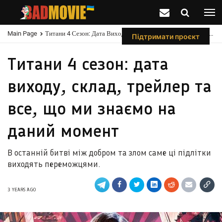
Main Page
Титани 4 Сезон: Дата Виходу, Склад, Трейлер Та Все, Що Ми Знаємо На Даний Момент
Підтримати проєкт
Титани 4 сезон: дата
виходу, склад, трейлер та
все, що ми знаємо на
даний момент
В останній битві між добром та злом саме ці підлітки
виходять переможцями.
3 YEARS AGO