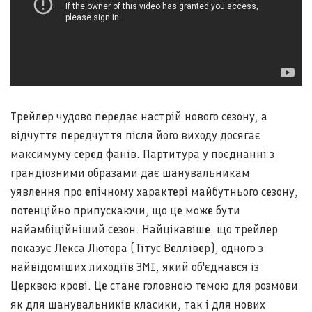
Трейлер чудово передає настрій нового сезону, а
відчуття передчуття після його виходу досягає
максимуму серед фанів. Партитура у поєднанні з
грандіозними образами дає шанувальникам
уявлення про епічному характері майбутнього сезону,
потенційно припускаючи, що це може бути
найамбіційніший сезон. Найцікавіше, що трейлер
показує Лекса Лютора (Тітус Веллівер), одного з
найвідоміших лиходіїв ЗМІ, який об'єднався із
Церквою крові. Це стане головною темою для розмови
як для шанувальників класики, так і для нових