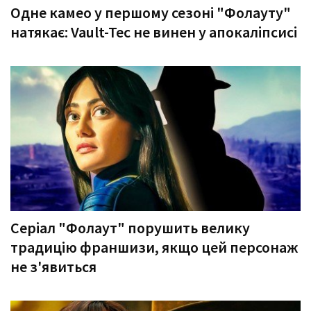
Одне камео у першому сезоні "Фолауту"
натякає: Vault-Tec не винен у апокаліпсисі
Серіал "Фолаут" порушить велику
традицію франшизи, якщо цей персонаж
не з'явиться