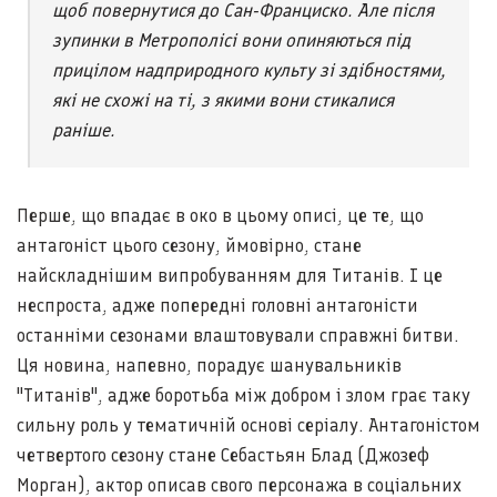
щоб повернутися до Сан-Франциско. Але після
зупинки в Метрополісі вони опиняються під
прицілом надприродного культу зі здібностями,
які не схожі на ті, з якими вони стикалися
раніше.
Перше, що впадає в око в цьому описі, це те, що
антагоніст цього сезону, ймовірно, стане
найскладнішим випробуванням для Титанів. І це
неспроста, адже попередні головні антагоністи
останніми сезонами влаштовували справжні битви.
Ця новина, напевно, порадує шанувальників
"Титанів", адже боротьба між добром і злом грає таку
сильну роль у тематичній основі серіалу. Антагоністом
четвертого сезону стане Себастьян Блад (Джозеф
Морган), актор описав свого персонажа в соціальних