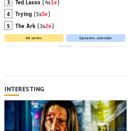
Ted Lasso
(4s
1e
)
Trying
(5s
5e
)
The Ark
(3s
2e
)
All series
Episodes calendar
РЕКЛАМА
INTERESTING