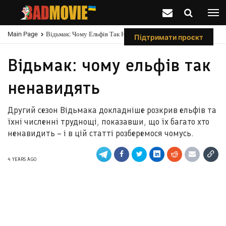
Main Page
Відьмак: Чому Ельфів Так Ненавидять
Підтримати проєкт
Відьмак: чому ельфів так
ненавидять
Другий сезон Відьмака докладніше розкрив ельфів та
їхні численні труднощі, показавши, що їх багато хто
ненавидить – і в цій статті розберемося чомусь.
4 YEARS AGO