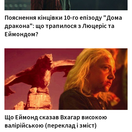
Пояснення кінцівки 10-го епізоду "Дома
дракона": що трапилося з Люцеріс та
Еймондом?
Що Еймонд сказав Вхагар високою
валірійською (переклад і зміст)