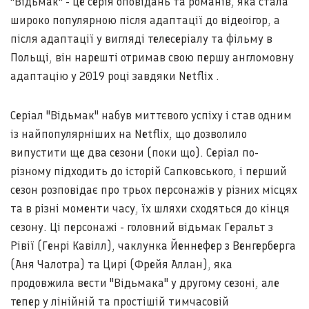
"Відьмак" - це серія оповідань та романів, яка стала
широко популярною після адаптації до відеоігор, а
після адаптації у вигляді телесеріалу та фільму в
Польщі, він нарешті отримав свою першу англомовну
адаптацію у 2019 році завдяки Netflix .
Серіал "Відьмак" набув миттєвого успіху і став одним
із найпопулярніших на Netflix, що дозволило
випустити ще два сезони (поки що). Серіал по-
різному підходить до історій Сапковського, і перший
сезон розповідає про трьох персонажів у різних місцях
та в різні моменти часу, їх шляхи сходяться до кінця
сезону. Ці персонажі - головний відьмак Геральт з
Рівії (Генрі Кавілл), чаклунка Йеннефер з Венгерберга
(Аня Чалотра) та Цирі (Фрейя Аллан), яка
продовжила вести "Відьмака" у другому сезоні, але
тепер у лінійній та простішій тимчасовій