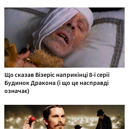
Що сказав Візеріс наприкінці 8-ї серії
Будинок Дракона (і що це насправді
означає)