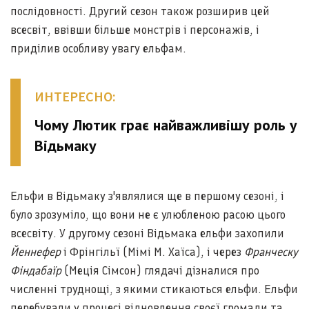
послідовності. Другий сезон також розширив цей
всесвіт, ввівши більше монстрів і персонажів, і
приділив особливу увагу ельфам.
ИНТЕРЕСНО:
Чому Лютик грає найважливішу роль у
Відьмаку
Ельфи в Відьмаку з'являлися ще в першому сезоні, і
було зрозуміло, що вони не є улюбленою расою цього
всесвіту. У другому сезоні Відьмака ельфи захопили
Йеннефер
і Фрінгільї (Мімі М. Хаїса), і через
Франческу
Фіндабаїр
(Меція Сімсон) глядачі дізналися про
численні труднощі, з якими стикаються ельфи. Ельфи
перебували у процесі відновлення своєї громади та