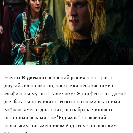
Всесвіт
Відьмака
сповнений різних істот і рас, і
другий сезон показав, наскільки ненависними є
ельфи в цьому світі - але чому? Жанр фентезі є домом
для багатьох великих всесвітів зі своїми власними
міфологіями, і одна з них, що набрала чинності
останніми роками - це "Відьмак". Створений
польським письменником Анджеєм Сапковським,