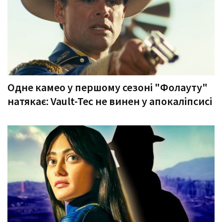
Одне камео у першому сезоні "Фолауту"
натякає: Vault-Tec не винен у апокаліпсисі