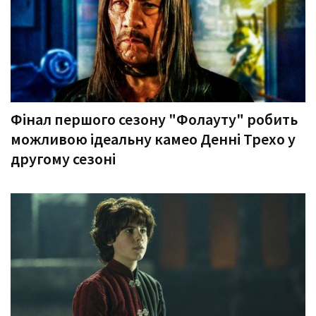
Фінал першого сезону "Фолауту" робить
можливою ідеальну камео Денні Трехо у
другому сезоні