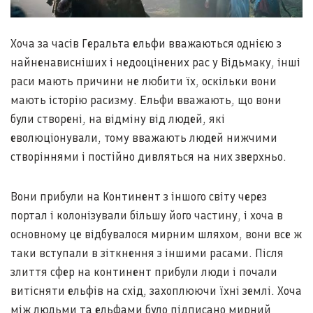
Хоча за часів Геральта ельфи вважаються однією з
найненависніших і недооцінених рас у Відьмаку, інші
раси мають причини не любити їх, оскільки вони
мають історію расизму. Ельфи вважають, що вони
були створені, на відміну від людей, які
еволюціонували, тому вважають людей нижчими
створіннями і постійно дивляться на них зверхньо.
Вони прибули на Континент з іншого світу через
портал і колонізували більшу його частину, і хоча в
основному це відбувалося мирним шляхом, вони все ж
таки вступали в зіткнення з іншими расами. Після
злиття сфер на континент прибули люди і почали
витісняти ельфів на схід, захоплюючи їхні землі. Хоча
між людьми та ельфами було підписано мирний