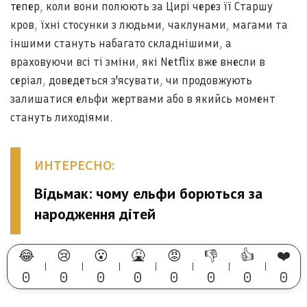
тепер, коли вони полюють за Цирі через її Старшу
кров, їхні стосунки з людьми, чаклунами, магами та
іншими стануть набагато складнішими, а
враховуючи всі ті зміни, які Netflix вже внесли в
серіал, доведеться з'ясувати, чи продовжують
залишатися ельфи жертвами або в якийсь момент
стануть лиходіями.
ИНТЕРЕСНО:
Відьмак: чому ельфи борються за
народження дітей
😂
😢
😮
🤮
😡
👎
👍
❤️
0
0
0
0
0
0
0
0