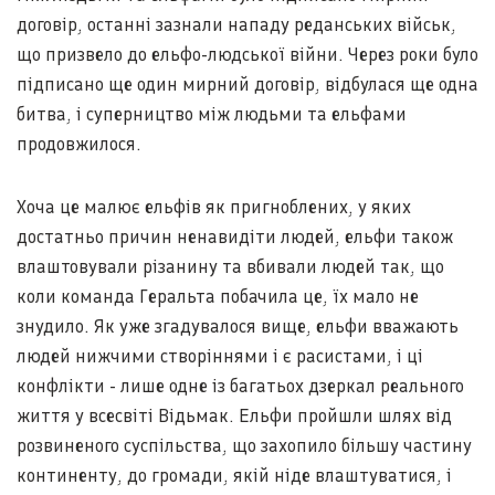
договір, останні зазнали нападу реданських військ,
що призвело до ельфо-людської війни. Через роки було
підписано ще один мирний договір, відбулася ще одна
битва, і суперництво між людьми та ельфами
продовжилося.
Хоча це малює ельфів як пригноблених, у яких
достатньо причин ненавидіти людей, ельфи також
влаштовували різанину та вбивали людей так, що
коли команда Геральта побачила це, їх мало не
знудило. Як уже згадувалося вище, ельфи вважають
людей нижчими створіннями і є расистами, і ці
конфлікти - лише одне із багатьох дзеркал реального
життя у всесвіті Відьмак. Ельфи пройшли шлях від
розвиненого суспільства, що захопило більшу частину
континенту, до громади, якій ніде влаштуватися, і