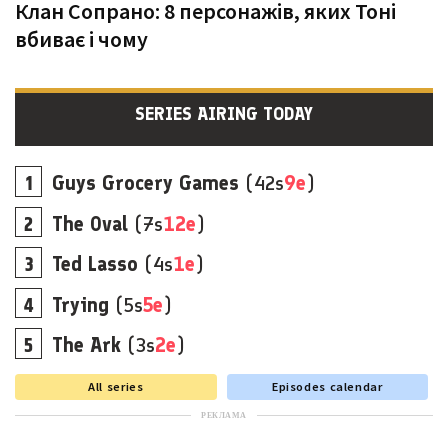
Клан Сопрано: 8 персонажів, яких Тоні
вбиває і чому
SERIES AIRING TODAY
Guys Grocery Games
(42s
9e
)
The Oval
(7s
12e
)
Ted Lasso
(4s
1e
)
Trying
(5s
5e
)
The Ark
(3s
2e
)
All series
Episodes calendar
РЕКЛАМА