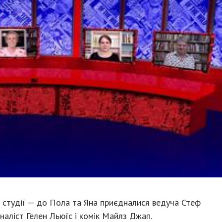
в студії — до Пола та Яна приєдналися ведуча Стеф
наліст Гелен Льюїс і комік Майлз Джап.