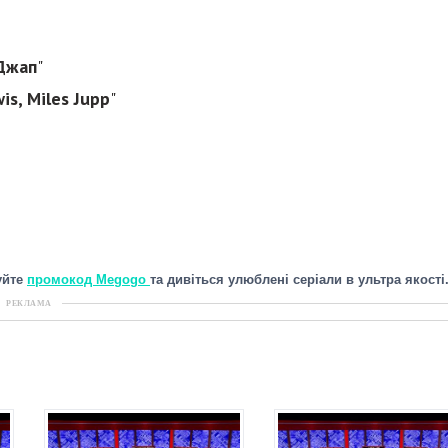
 Джап
"
s, Miles Jupp
"
уйте
промокод Megogo
та дивіться улюблені серіали в ультра якості
РЕКЛАМА