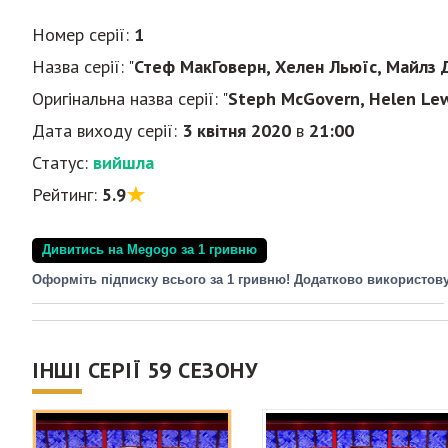
Номер серії:
1
Назва серії: "
Стеф МакГоверн, Хелен Льюїс, Майлз
Оригінальна назва серії: "
Steph McGovern, Helen Lewi
Дата виходу серії:
3 квітня 2020
в
21:00
Статус:
вийшла
Рейтинг:
5.9
Дивитись на Megogo за 1 гривню
Оформіть підписку всього за 1 гривню! Додатково використов
ІНШІ СЕРІЇ 59 СЕЗОНУ