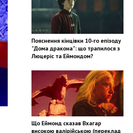
Пояснення кінцівки 10-го епізоду
"Дома дракона": що трапилося з
Люцеріс та Еймондом?
Що Еймонд сказав Вхагар
високою валірійською (переклад