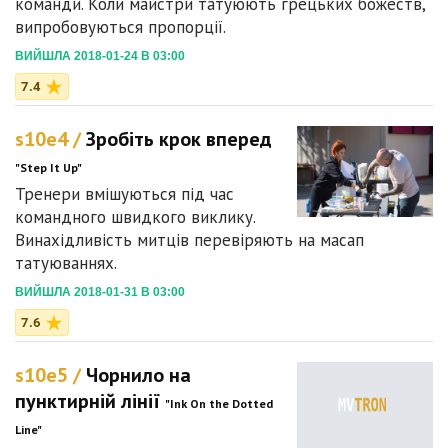
команди. Коли майстри татуюють грецьких божеств,
випробовуються пропорції.
ВИЙШЛА 2018-01-24 В 03:00
7.4
s10e4 /
Зробіть крок вперед
"Step It Up"
Тренери вмішуються під час
командного швидкого виклику.
Винахідливість митців перевіряють на масап
татуюваннях.
ВИЙШЛА 2018-01-31 В 03:00
7.6
s10e5 /
Чорнило на
пунктирній лінії
"Ink On the Dotted
Line"