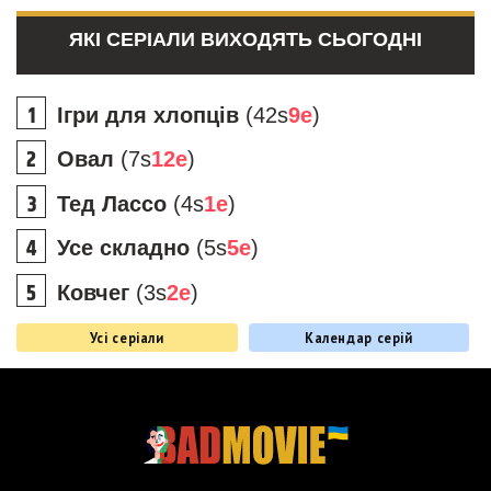
ЯКІ СЕРІАЛИ ВИХОДЯТЬ СЬОГОДНІ
Ігри для хлопців
(42s
9e
)
Овал
(7s
12e
)
Тед Лассо
(4s
1e
)
Усе складно
(5s
5e
)
Ковчег
(3s
2e
)
Усі серіали
Календар серій