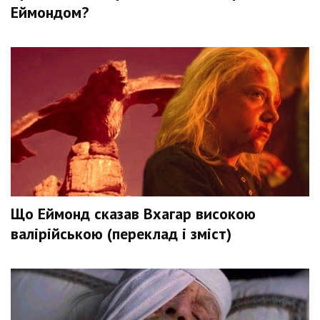
Еймондом?
Що Еймонд сказав Вхагар високою
валірійською (переклад і зміст)