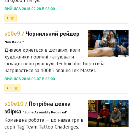
за 0,000 і титул.
ВИЙШЛА 2018-02-28 В 03:00
7
s10e9 /
Чорнильний рейдер
"Ink Raider"
Диявол криється в деталях, коли
художники повинні татуювати
складні повітряні кулі Technicolor. Боротьба
нагрівається за 100K і звання Ink Master.
ВИЙШЛА 2018-03-07 В 03:00
7.1
s10e10 /
Потрібна деяка
збірка
"Some Assembly Required"
Командна робота — це назва гри в
серії Tag Team Tattoo Challenges.