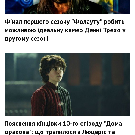
Фінал першого сезону "Фолауту" робить
можливою ідеальну камео Денні Трехо у
другому сезоні
Пояснення кінцівки 10-го епізоду "Дома
дракона": що трапилося з Люцеріс та