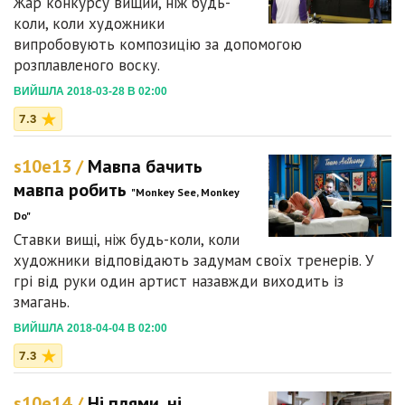
Жар конкурсу вищий, ніж будь-
коли, коли художники
випробовують композицію за допомогою
розплавленого воску.
ВИЙШЛА 2018-03-28 В 02:00
7.3
s10e13 /
Мавпа бачить
мавпа робить
"Monkey See, Monkey
Do"
Ставки вищі, ніж будь-коли, коли
художники відповідають задумам своїх тренерів. У
грі від руки один артист назавжди виходить із
змагань.
ВИЙШЛА 2018-04-04 В 02:00
7.3
s10e14 /
Ні плями, ні