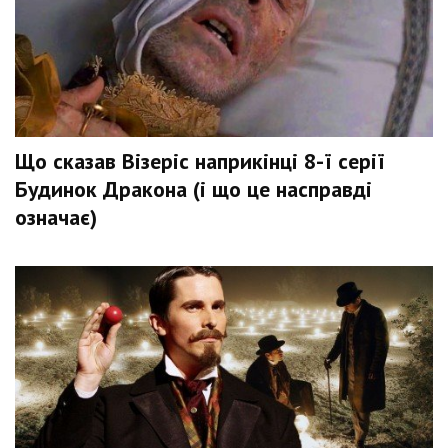
Що сказав Візеріс наприкінці 8-ї серії
Будинок Дракона (і що це насправді
означає)