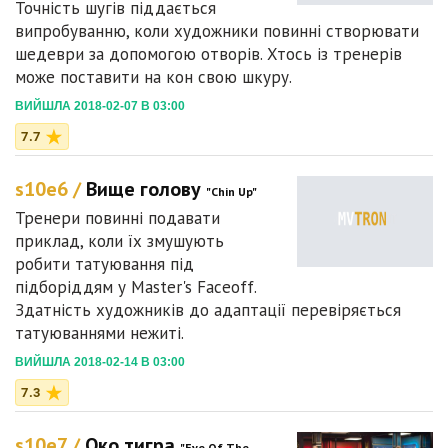
Точність шугів піддається
випробуванню, коли художники повинні створювати
шедеври за допомогою отворів. Хтось із тренерів
може поставити на кон свою шкуру.
ВИЙШЛА 2018-02-07 В 03:00
7.7
s10e6 /
Вище голову
"Chin Up"
Тренери повинні подавати
приклад, коли їх змушують
робити татуювання під
підборіддям у Master's Faceoff.
Здатність художників до адаптації перевіряється
татуюваннями нежиті.
ВИЙШЛА 2018-02-14 В 03:00
7.3
s10e7 /
Око тигра
"Eye Of The