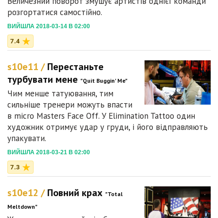
Величезний поворот змушує артистів однієї команди
розгортатися самостійно.
ВИЙШЛА 2018-03-14 В 02:00
7.4
s10e11 /
Перестаньте
турбувати мене
"Quit Buggin' Me"
Чим менше татуювання, тим
сильніше тренери можуть впасти
в micro Masters Face Off. У Elimination Tattoo один
художник отримує удар у груди, і його відправляють
упакувати.
ВИЙШЛА 2018-03-21 В 02:00
7.3
s10e12 /
Повний крах
"Total
Meltdown"