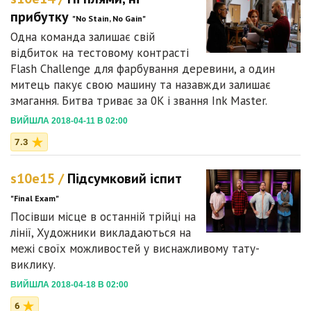
прибутку
"No Stain, No Gain"
Одна команда залишає свій
відбиток на тестовому контрасті
Flash Challenge для фарбування деревини, а один
митець пакує свою машину та назавжди залишає
змагання. Битва триває за 0K і звання Ink Master.
ВИЙШЛА 2018-04-11 В 02:00
7.3
s10e15 /
Підсумковий іспит
"Final Exam"
Посівши місце в останній трійці на
лінії, Художники викладаються на
межі своїх можливостей у виснажливому тату-
виклику.
ВИЙШЛА 2018-04-18 В 02:00
6