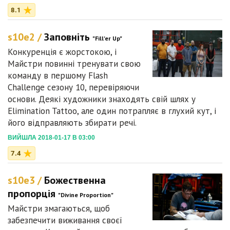
8.1
s10e2 /
Заповніть
"Fill'er Up"
Конкуренція є жорстокою, і
Майстри повинні тренувати свою
команду в першому Flash
Challenge сезону 10, перевіряючи
основи. Деякі художники знаходять свій шлях у
Elimination Tattoo, але один потрапляє в глухий кут, і
його відправляють збирати речі.
ВИЙШЛА 2018-01-17 В 03:00
7.4
s10e3 /
Божественна
пропорція
"Divine Proportion"
Майстри змагаються, щоб
забезпечити виживання своєї