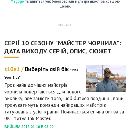
Megogo
та дивіться улюблені серіали в ультра якості за кращою
ціною.
РЕКЛАМА
СЕРІЇ 10 СЕЗОНУ "МАЙСТЕР ЧОРНИЛА":
ДАТА ВИХОДУ СЕРІЙ, ОПИС, СЮЖЕТ
s10e1 /
Виберіть свій бік
"Pick
Your Side"
Троє найвідоміших майстрів
чорнила повертаються для нового
виклику, але замість того, щоб битися поодинці, вони
тренуватимуть команди найкращих майстрів
татуювань з усієї країни. Починається епічна битва за
0K і титул Ink Master.
ВИЙШЛА 2018-01-10 В 03:00