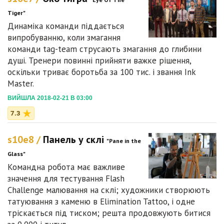
Tiger"
Динаміка команди піддається
випробуванню, коли змагання
команди tag-team струсають змагання до глибини
душі. Тренери повинні прийняти важке рішення,
оскільки триває боротьба за 100 тис. і звання Ink
Master.
ВИЙШЛА 2018-02-21 В 03:00
7.3
s10e8 /
Панель у склі
"Pane in the
Glass"
Командна робота має важливе
значення для тестування Flash
Challenge малювання на склі; художники створюють
татуювання з каменю в Elimination Tattoo, і одне
тріскається під тиском; решта продовжують битися