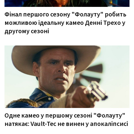
Фінал першого сезону "Фолауту" робить
можливою ідеальну камео Денні Трехо у
другому сезоні
Одне камео у першому сезоні "Фолауту"
натякає: Vault-Tec не винен у апокаліпсисі