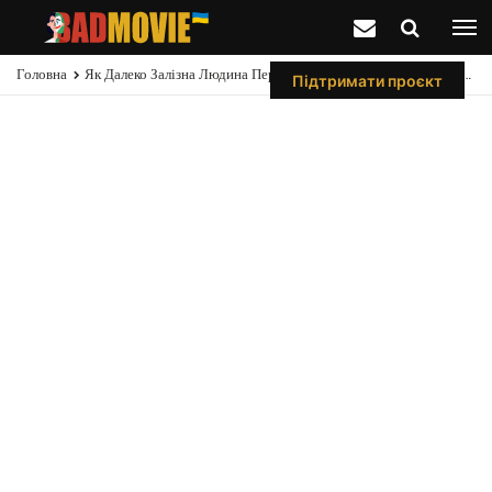
Головна
Як Далеко Залізна Людина Перемістила Штаб-Квартиру Месників Із Вежі Старка
Підтримати проєкт