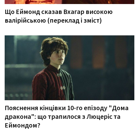
Що Еймонд сказав Вхагар високою
валірійською (переклад і зміст)
Пояснення кінцівки 10-го епізоду "Дома
дракона": що трапилося з Люцеріс та
Еймондом?