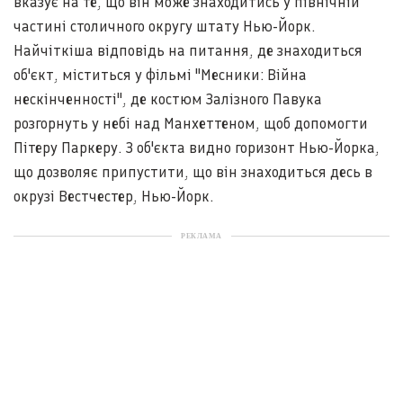
вказує на те, що він може знаходитись у північній
частині столичного округу штату Нью-Йорк.
Найчіткіша відповідь на питання, де знаходиться
об'єкт, міститься у фільмі "Месники: Війна
нескінченності", де костюм Залізного Павука
розгорнуть у небі над Манхеттеном, щоб допомогти
Пітеру Паркеру. З об'єкта видно горизонт Нью-Йорка,
що дозволяє припустити, що він знаходиться десь в
окрузі Вестчестер, Нью-Йорк.
РЕКЛАМА