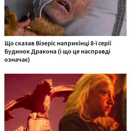
Що сказав Візеріс наприкінці 8-ї серії
Будинок Дракона (і що це насправді
означає)