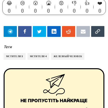
😂
😢
😮
🤮
😡
👎
👍
❤️
0
0
0
0
0
0
0
0
Теги
МСТИТЕЛИ 3
МСТИТЕЛИ 4
ЖЕЛЕЗНЫЙ ЧЕЛОВЕК
НЕ ПРОПУСТІТЬ НАЙКРАЩЕ