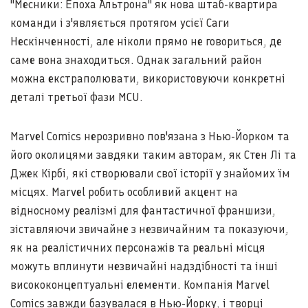
"Месники: Епоха Альтрона" як нова штаб-квартира
команди і з'являється протягом усієї Саги
Нескінченності, але ніколи прямо не говориться, де
саме вона знаходиться. Однак загальний район
можна екстраполювати, використовуючи конкретні
деталі третьої фази MCU.
Marvel Comics нерозривно пов'язана з Нью-Йорком та
його околицями завдяки таким авторам, як Стен Лі та
Джек Кірбі, які створювали свої історії у знайомих їм
місцях. Marvel робить особливий акцент на
відносному реалізмі для фантастичної франшизи,
зіставляючи звичайне з незвичайним та показуючи,
як на реалістичних персонажів та реальні місця
можуть вплинути незвичайні надздібності та інші
висококонцептуальні елементи. Компанія Marvel
Comics завжди базувалася в Нью-Йорку, і творці