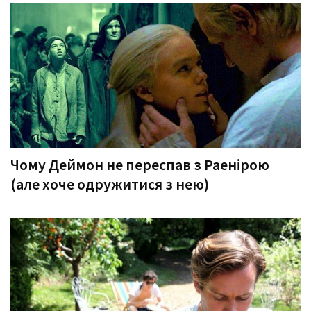
Чому Деймон не переспав з Раенірою
(але хоче одружитися з нею)