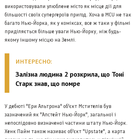
використовували улюблене місто як місце дії для
більшості своїх супергероїв пригод. Хоча в MCU не так
багато Нью-Йорка, як у коміксах, все ж таки у фільмі
приділяється більше уваги Нью-Йорку, ніж будь-
якому іншому місцю на Землі.
ИНТЕРЕСНО:
Залізна людина 2 розкрила, що Тоні
Старк знав, що помре
У дебюті "Ери Альтрона" об'єкт Мстителів був
зазначений як "Апстейт Нью-Йорк", загальної і
непослідовно визначеної частини штату Нью-Йорк.
Хенк Пайм також називає об'єкт "Upstate", а карта