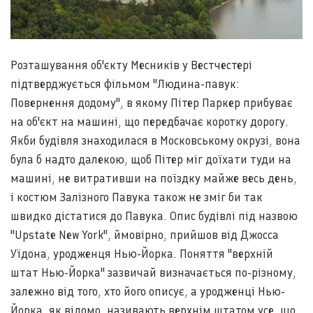
Розташування об'єкту Месників у Вестчестері
підтверджується фільмом "Людина-павук:
Повернення додому", в якому Пітер Паркер прибуває
на об'єкт на машині, що передбачає коротку дорогу.
Якби будівля знаходилася в Московському окрузі, вона
була б надто далекою, щоб Пітер міг доїхати туди на
машині, не витративши на поїздку майже весь день,
і костюм Залізного Павука також не зміг би так
швидко дістатися до Павука. Опис будівлі під назвою
"Upstate New York", ймовірно, прийшов від Джосса
Уїдона, уродженця Нью-Йорка. Поняття "верхній
штат Нью-Йорка" зазвичай визначається по-різному,
залежно від того, хто його описує, а уродженці Нью-
Йорка, як відомо, називають верхнім штатом усе, що