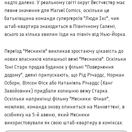
надто далеко. У реальному світі округ Вестчестер має
певне значення для Marvel Comics, оскільки це
батьківщина команди супергероїв "Люди Ікс", чия
штаб-квартира знаходиться в Північному Салемі,
всього за кілька хвилин їзди на північ від Нью-Йорка.
Переїзд "Месників" викликав зростаючу цікавість до
нових власників колишньої вежі "Месників". Оскільки
Тоні Старк продав будинок у фільмі "Повернення
додому", деякі припускають, що Рід Річардс, Норман
Осборн, Вілсон Фіск або Натаніель Річардс (Канг
Завойовник) придбали колишню вежу Старка.
Оскільки наприкінці фільму "Месники: Фінал",
можливо, команда знову опиниться на Манхеттені, в
особняку на 5-й авеню, який Месники
використовували як свою штаб-квартиру в коміксах.