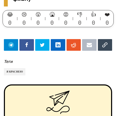
😂
😢
😮
🤮
😡
👎
👍
❤️
0
0
0
0
0
0
0
0
Теги
Я КРАСНЕЮ