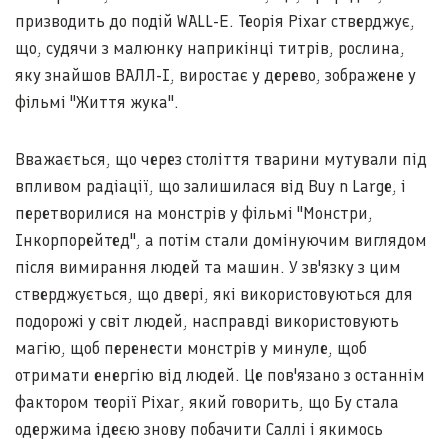
призводить до подій WALL-E. Теорія Pixar стверджує,
що, судячи з малюнку наприкінці титрів, рослина,
яку знайшов ВАЛЛ-І, виростає у дерево, зображене у
фільмі "Життя жука".
Вважається, що через століття тварини мутували під
впливом радіації, що залишилася від Buy n Large, і
перетворилися на монстрів у фільмі "Монстри,
Інкорпорейтед", а потім стали домінуючим виглядом
після вимирання людей та машин. У зв'язку з цим
стверджується, що двері, які використовуються для
подорожі у світ людей, насправді використовують
магію, щоб перенести монстрів у минуле, щоб
отримати енергію від людей. Це пов'язано з останнім
фактором теорії Pixar, який говорить, що Бу стала
одержима ідеєю знову побачити Саллі і якимось