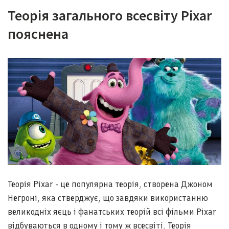
Теорія загального всесвіту Pixar
пояснена
Теорія Pixar - це популярна теорія, створена Джоном
Негроні, яка стверджує, що завдяки використанню
великодніх яєць і фанатських теорій всі фільми Pixar
відбуваються в одному і тому ж всесвіті. Теорія