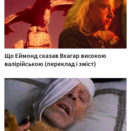
Що Еймонд сказав Вхагар високою
валірійською (переклад і зміст)