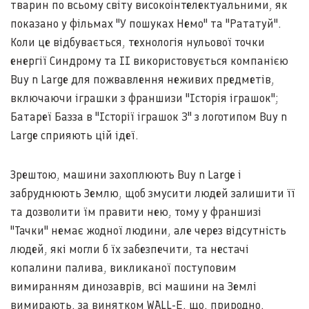
тварин по всьому світу високоінтелектуальними, як
показано у фільмах "У пошуках Немо" та "Рататуй".
Коли це відбувається, технологія нульової точки
енергії Синдрому та ІІ використовується компанією
Buy n Large для пожвавлення неживих предметів,
включаючи іграшки з франшизи "Історія іграшок";
Батареї Базза в "Історії іграшок 3" з логотипом Buy n
Large сприяють цій ідеї.
Зрештою, машини захоплюють Buy n Large і
забруднюють Землю, щоб змусити людей залишити її
та дозволити їм правити нею, тому у франшизі
"Тачки" немає жодної людини, але через відсутність
людей, які могли б їх забезпечити, та нестачі
копалини палива, викликаної поступовим
вимиранням динозаврів, всі машини на Землі
вимирають, за винятком WALL-E, що, природно,