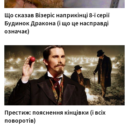
Що сказав Візеріс наприкінці 8-ї серії
Будинок Дракона (і що це насправді
означає)
Престиж: пояснення кінцівки (і всіх
поворотів)