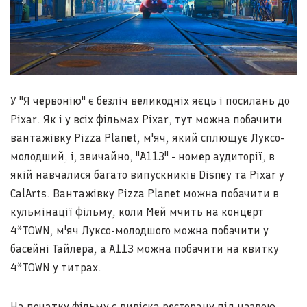
У "Я червонію" є безліч великодніх яєць і посилань до
Pixar. Як і у всіх фільмах Pixar, тут можна побачити
вантажівку Pizza Planet, м'яч, який сплющує Луксо-
молодший, і, звичайно, "A113" - номер аудиторії, в
якій навчалися багато випускників Disney та Pixar у
CalArts. Вантажівку Pizza Planet можна побачити в
кульмінації фільму, коли Мей мчить на концерт
4*TOWN, м'яч Луксо-молодшого можна побачити у
басейні Тайлера, а A113 можна побачити на квитку
4*TOWN у титрах.
На початку фільму є вивіска ресторану під назвою