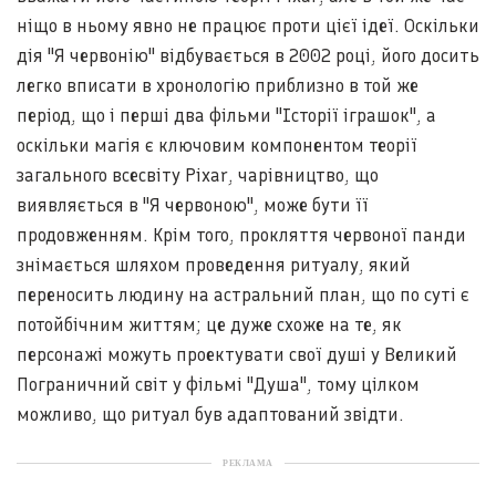
ніщо в ньому явно не працює проти цієї ідеї. Оскільки
дія "Я червонію" відбувається в 2002 році, його досить
легко вписати в хронологію приблизно в той же
період, що і перші два фільми "Історії іграшок", а
оскільки магія є ключовим компонентом теорії
загального всесвіту Pixar, чарівництво, що
виявляється в "Я червоною", може бути її
продовженням. Крім того, прокляття червоної панди
знімається шляхом проведення ритуалу, який
переносить людину на астральний план, що по суті є
потойбічним життям; це дуже схоже на те, як
персонажі можуть проектувати свої душі у Великий
Пограничний світ у фільмі "Душа", тому цілком
можливо, що ритуал був адаптований звідти.
РЕКЛАМА