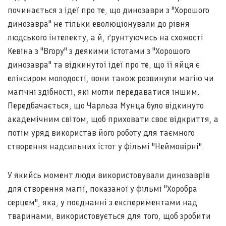
починається з ідеї про те, що динозаври з "Хорошого
динозавра" не тільки еволюціонували до рівня
людського інтелекту, а й, ґрунтуючись на схожості
Кевіна з "Вгору" з деякими істотами з "Хорошого
динозавра" та відкинутої ідеї про те, що її яйця є
еліксиром молодості, вони також розвинули магію чи
магічні здібності, які могли передаватися іншим.
Передбачається, що Чарльза Мунца було відкинуто
академічним світом, щоб приховати своє відкриття, а
потім уряд використав його роботу для таємного
створення надсильних істот у фільмі "Неймовірні".
У якийсь момент люди використовували динозаврів
для створення магії, показаної у фільмі "Хоробра
серцем", яка, у поєднанні з експериментами над
тваринами, використовується для того, щоб зробити