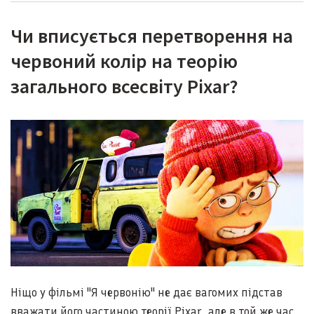
Чи вписується перетворення на
червоний колір на теорію
загального всесвіту Pixar?
Ніщо у фільмі "Я червонію" не дає вагомих підстав
вважати його частиною теорії Pixar, але в той же час