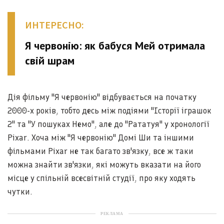
ИНТЕРЕСНО:
Я червонію: як бабуся Мей отримала
свій шрам
Дія фільму "Я червонію" відбувається на початку
2000-х років, тобто десь між подіями "Історії іграшок
2" та "У пошуках Немо", але до "Рататуя" у хронології
Pixar. Хоча між "Я червонію" Домі Ши та іншими
фільмами Pixar не так багато зв'язку, все ж таки
можна знайти зв'язки, які можуть вказати на його
місце у спільній всесвітній студії, про яку ходять
чутки.
РЕКЛАМА