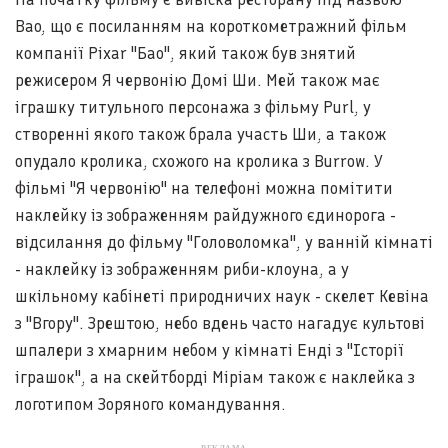
Bao, що є посиланням на короткометражний фільм
компанії Pixar "Бао", який також був знятий
режисером Я червонію Домі Ши. Мей також має
іграшку титульного персонажа з фільму Purl, у
створенні якого також брала участь Ши, а також
опудало кролика, схожого на кролика з Burrow. У
фільмі "Я червонію" на телефоні можна помітити
наклейку із зображенням райдужного єдинорога -
відсилання до фільму "Головоломка", у ванній кімнаті
- наклейку із зображенням риби-клоуна, а у
шкільному кабінеті природничих наук - скелет Кевіна
з "Вгору". Зрештою, небо вдень часто нагадує культові
шпалери з хмарним небом у кімнаті Енді з "Історії
іграшок", а на скейтборді Міріам також є наклейка з
логотипом Зоряного командування.