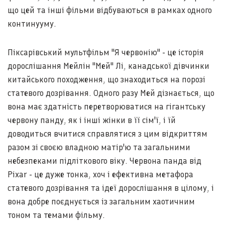
що цей та інші фільми відбуваються в рамках одного
континууму.
Піксарівський мультфільм "Я червонію" - це історія
дорослішання Мейлін "Мей" Лі, канадської дівчинки
китайського походження, що знаходиться на порозі
статевого дозрівання. Одного разу Мей дізнається, що
вона має здатність перетворюватися на гігантську
червону панду, як і інші жінки в її сім'ї, і їй
доводиться вчитися справлятися з цим відкриттям
разом зі своєю владною матір'ю та загальними
небезпеками підліткового віку. Червона панда від
Pixar - це дуже тонка, хоч і ефективна метафора
статевого дозрівання та ідеї дорослішання в цілому, і
вона добре поєднується із загальним хаотичним
тоном та темами фільму.