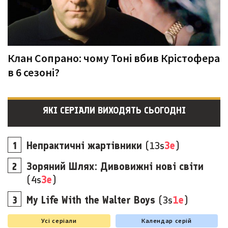
Клан Сопрано: чому Тоні вбив Крістофера
в 6 сезоні?
ЯКІ СЕРІАЛИ ВИХОДЯТЬ СЬОГОДНІ
Непрактичні жартівники
(13s
3e
)
Зоряний Шлях: Дивовижні нові світи
(4s
3e
)
My Life With the Walter Boys
(3s
1e
)
Усі серіали
Календар серій