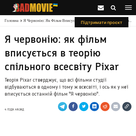
Головна
Я Червонію: Як Фільм Вписується В Теорію Спільного Всесвіту Pixar
Підтримати проєкт
Я червонію: як фільм
вписується в теорію
спільного всесвіту Pixar
Теорія Pixar стверджує, що всі фільми студії
відбуваються в одному і тому ж всесвіті, і ось як у неї
вписується останній фільм "Я червонію".
4 ГОДА НАЗАД