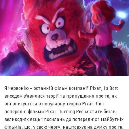
Я червонію – останній фільм компанії Pixar, і з його
виходом з'явилися теорії та припущення про те, як
він вписується в популярну теорію Pixar. Як і
попередні фільми Pixar, Turning Red містить безліч
великодніх яєць і посилань до попередніх і майбутніх
фільмів, що, у свою чергу, наштовхує на думку про те,