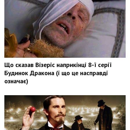
Що сказав Візеріс наприкінці 8-ї серії
Будинок Дракона (і що це насправді
означає)