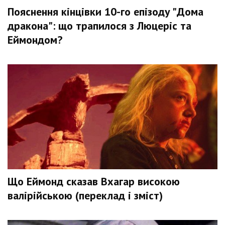
Пояснення кінцівки 10-го епізоду "Дома
дракона": що трапилося з Люцеріс та
Еймондом?
Що Еймонд сказав Вхагар високою
валірійською (переклад і зміст)