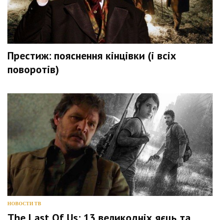
Престиж: пояснення кінцівки (і всіх
поворотів)
НОВОСТИ ТВ
The Last Of Us: 13 великодніх яєць та