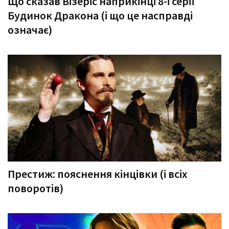
Що сказав Візеріс наприкінці 8-ї серії
Будинок Дракона (і що це насправді
означає)
Престиж: пояснення кінцівки (і всіх
поворотів)