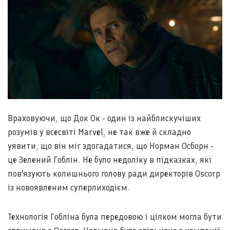
Враховуючи, що Док Ок - один із найблискучіших
розумів у всесвіті Marvel, не так вже й складно
уявити, що він міг здогадатися, що Норман Осборн -
це Зелений Гоблін. Не було недоліку в підказках, які
пов'язують колишнього голову ради директорів Oscorp
із новоявленим суперлиходієм.
Технологія Гобліна була передовою і цілком могла бути