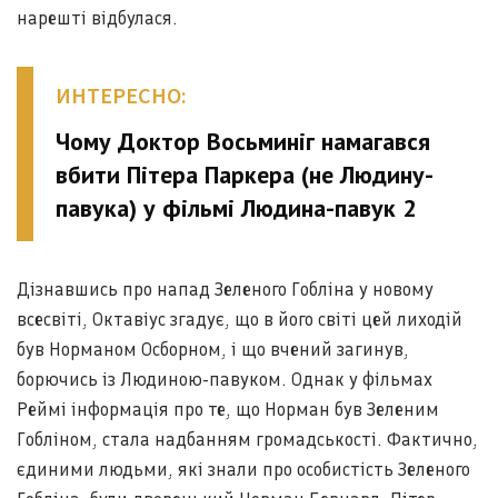
нарешті відбулася.
ИНТЕРЕСНО:
Чому Доктор Восьминіг намагався
вбити Пітера Паркера (не Людину-
павука) у фільмі Людина-павук 2
Дізнавшись про напад Зеленого Гобліна у новому
всесвіті, Октавіус згадує, що в його світі цей лиходій
був Норманом Осборном, і що вчений загинув,
борючись із Людиною-павуком. Однак у фільмах
Реймі інформація про те, що Норман був Зеленим
Гобліном, стала надбанням громадськості. Фактично,
єдиними людьми, які знали про особистість Зеленого