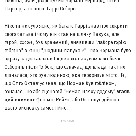
Гобліна, були дворецький Норман Бернард, Пітер
Паркер, а пізніше Гаррі Осборн.
Ніколи не було ясно, як багато Гаррі знав про секрети
свого батька і чому він став на шляху Павука, але
герой, схоже, був вражений, виявивши "лабораторію
гобліна" в кінці "Людини-павука 2". Тіло Нормана було
одразу ж доставлене Людиною-павуком в особняк
Осборнів після їх бою, що означає, що влада так і не
дізналася, хто був людиною, яка тероризує місто. Те,
що Отто Октавіус знав, що Норман був гобліном,
означає, що або сценарій "Немає шляху додому"
згаяв
цей елемент
фільмів Реймі, або Октавіус дійшов
цього висновку самостійно.
РЕКЛАМА