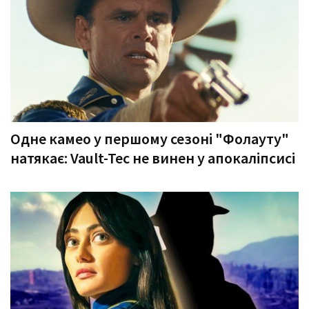
Одне камео у першому сезоні "Фолауту"
натякає: Vault-Tec не винен у апокаліпсисі