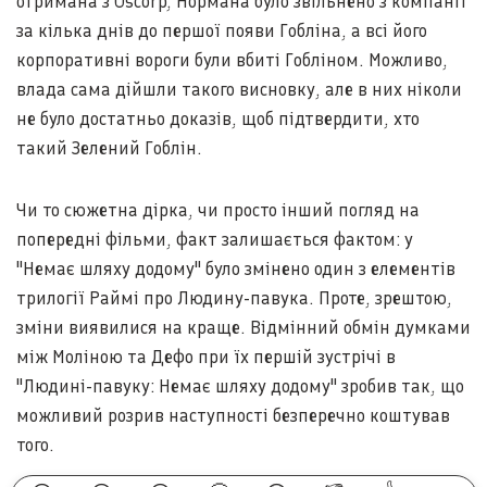
отримана з Oscorp, Нормана було звільнено з компанії
за кілька днів до першої появи Гобліна, а всі його
корпоративні вороги були вбиті Гобліном. Можливо,
влада сама дійшли такого висновку, але в них ніколи
не було достатньо доказів, щоб підтвердити, хто
такий Зелений Гоблін.
Чи то сюжетна дірка, чи просто інший погляд на
попередні фільми, факт залишається фактом: у
"Немає шляху додому" було змінено один з елементів
трилогії Раймі про Людину-павука. Проте, зрештою,
зміни виявилися на краще. Відмінний обмін думками
між Моліною та Дефо при їх першій зустрічі в
"Людині-павуку: Немає шляху додому" зробив так, що
можливий розрив наступності безперечно коштував
того.