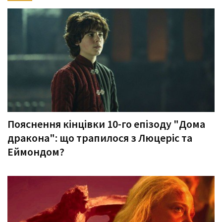
Пояснення кінцівки 10-го епізоду "Дома
дракона": що трапилося з Люцеріс та
Еймондом?