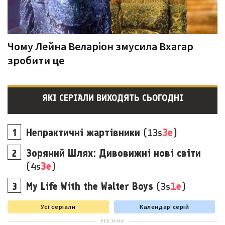
Чому Лейна Веларіон змусила Вхагар
зробити це
ЯКІ СЕРІАЛИ ВИХОДЯТЬ СЬОГОДНІ
Непрактичні жартівники
(13s
3e
)
Зоряний Шлях: Дивовижні нові світи
(4s
3e
)
My Life With the Walter Boys
(3s
1e
)
Усі серіали
Календар серій
РЕКЛАМА