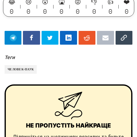
😂
😢
😮
🤮
😡
👎
👍
❤️
0
0
0
0
0
0
0
0
Теги
ЧЕЛОВЕК-ПАУК
НЕ ПРОПУСТІТЬ НАЙКРАЩЕ
Підпишіться на щотижневу розсилку та будьте