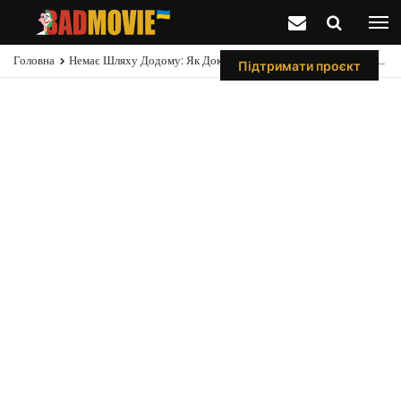
Головна
Немає Шляху Додому: Як Док Ок Дізнався, Що Норман Озборн Був Зеленим Гобліном
Підтримати проєкт