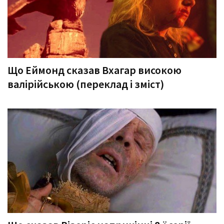
Що Еймонд сказав Вхагар високою
валірійською (переклад і зміст)