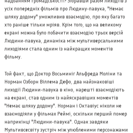
надбанням громадськості? Зібравши разом лиходіїв з
усіх попередніх фільмів про Людину-павука, "Немає
шляху додому" уможливив взаємодію, про яку багато
хто раніше тільки мріяв. Крім того, що на великому
екрані можна було побачити взаємодію трьох версій
Людини-павука, динаміка між мультиверсальними
лиходіями стала одним із найкращих моментів
фільму.
Той факт, що Доктор Восьминіг Альфреда Моліни та
Норман Озборн Віллема Дефо, два найзнаковіші
лиходії Людини-павука в кіно, нарешті взаємодіють
на екрані, став одним із найяскравіших моментів
"Немає шляху додому". Норман і Октавіус ніколи не
взаємодіяли у фільмах Реймі, оскільки перший помер
наприкінці "Людини-павука". Однак завдяки
Мультивсесвіту зустріч між улюбленими персонажами