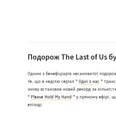
Подорож The Last of Us 
Одним з бенефіціарів несамовитої подоро
те, що в неділю серіал "
Одні з нас
" транс
знову встановив новий рекорд за кількістю
"
Please Hold My Hand
" у прямому ефірі, щ
епізоді.