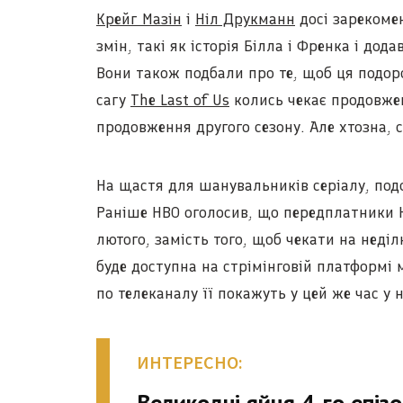
Крейг Мазін
і
Ніл Друкманн
досі зарекомен
змін, такі як історія Білла і Френка і до
Вони також подбали про те, щоб ця подоро
сагу
The Last of Us
колись чекає продовжен
продовження другого сезону. Але хтозна, 
На щастя для шанувальників серіалу, по
Раніше HBO оголосив, що передплатники H
лютого, замість того, щоб чекати на неді
буде доступна на стрімінговій платформі м
по телеканалу її покажуть у цей же час у 
ИНТЕРЕСНО:
Великодні яйця 4-го епізо