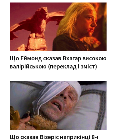
Що Еймонд сказав Вхагар високою
валірійською (переклад і зміст)
Що сказав Візеріс наприкінці 8-ї