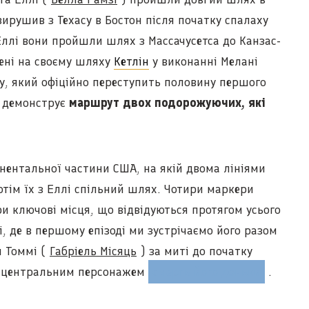
ирушив з Техасу в Бостон після початку спалаху
 Еллі вони пройшли шлях з Массачусетса до Канзас-
нені на своєму шляху
Кетлін
у виконанні Мелані
оду, який офіційно переступить половину першого
й демонструє
маршрут двох подорожуючих, які
инентальної частини США, на якій двома лініями
отім їх з Еллі спільний шлях. Чотири маркери
и ключові місця, що відвідуються протягом усього
і, де в першому епізоді ми зустрічаємо його разом
м Томмі (
Габріель Місяць
) за миті до початку
із центральним персонажем
смерть його доньки
.