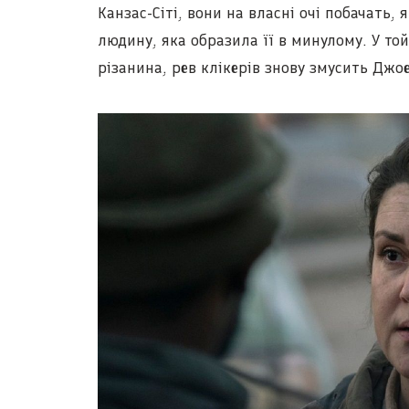
Канзас-Сіті, вони на власні очі побачать,
людину, яка образила її в минулому. У то
різанина, рев клікерів знову змусить Джо