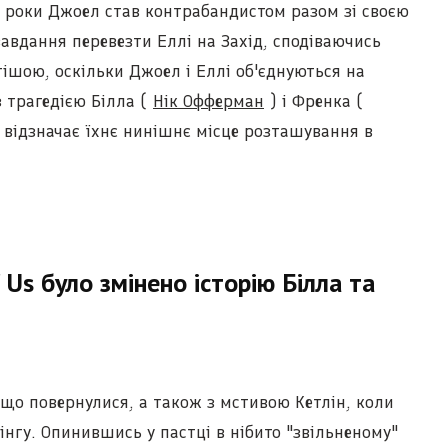
з роки Джоел став контрабандистом разом зі своєю
завдання перевезти Еллі на Захід, сподіваючись
стішою, оскільки Джоел і Еллі об'єднуються на
 трагедією Білла (
Нік Офферман
) і Френка (
відзначає їхнє нинішнє місце розташування в
 Us було змінено історію Білла та
 що повернулися, а також з мстивою Кетлін, коли
нгу. Опинившись у пастці в нібито "звільненому"