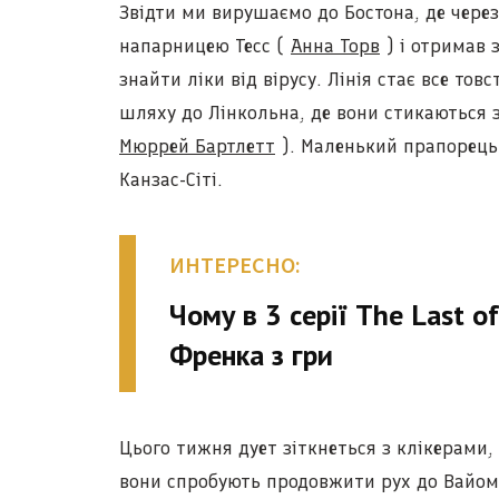
Звідти ми вирушаємо до Бостона, де чере
напарницею Тесс (
Анна Торв
) і отримав 
знайти ліки від вірусу. Лінія стає все тов
шляху до Лінкольна, де вони стикаються з
Мюррей Бартлетт
). Маленький прапорець 
Канзас-Сіті.
ИНТЕРЕСНО:
Чому в 3 серії The Last of
Френка з гри
Цього тижня дует зіткнеться з клікерами,
вони спробують продовжити рух до Вайомі