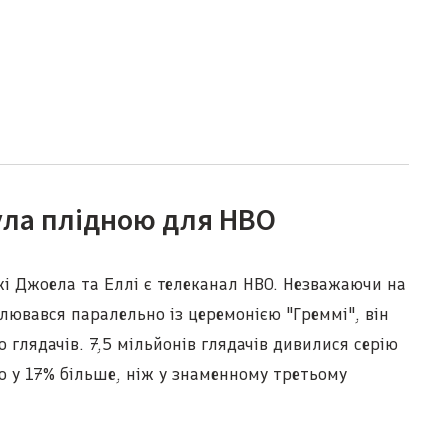
була плідною для HBO
жі Джоела та Еллі є телеканал HBO. Незважаючи на
лювався паралельно із церемонією "Греммі", він
 глядачів. 7,5 мільйонів глядачів дивилися серію
о у 17% більше, ніж у знаменному третьому