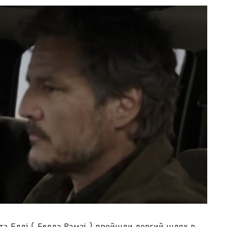
та Еллі (
Белла Рамзі
) пройшли довгий шлях в