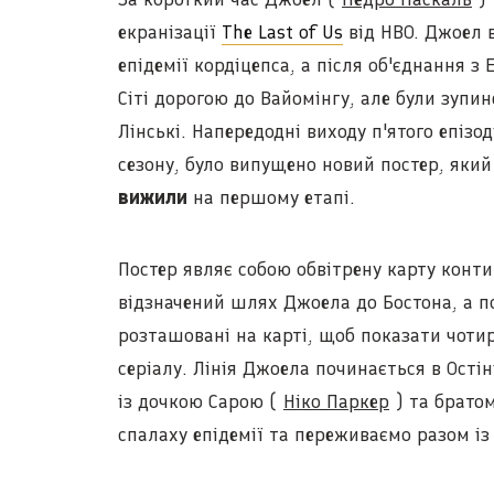
екранізації
The Last of Us
від HBO. Джоел в
епідемії кордіцепса, а після об'єднання з
Сіті дорогою до Вайомінгу, але були зупи
Лінські. Напередодні виходу п'ятого епіз
сезону, було випущено новий постер, яки
вижили
на першому етапі.
Постер являє собою обвітрену карту конт
відзначений шлях Джоела до Бостона, а п
розташовані на карті, щоб показати чотир
серіалу. Лінія Джоела починається в Остін
із дочкою Сарою (
Ніко Паркер
) та брато
спалаху епідемії та переживаємо разом 