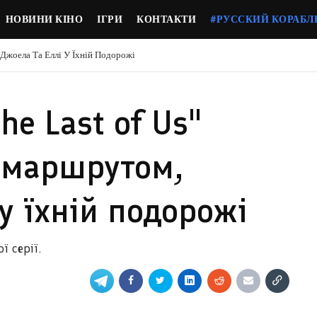
НОВИНИ КІНО
ІГРИ
КОНТАКТИ
#РУССКИЙ КОРАБЛ
Джоела Та Еллі У Їхній Подорожі
he Last of Us"
з маршрутом,
у їхній подорожі
 серії.