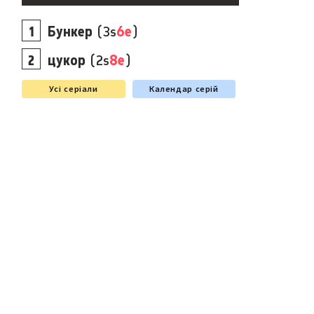
Бункер
(3s
6e
)
цукор
(2s
8e
)
Усі серіали
Календар серій