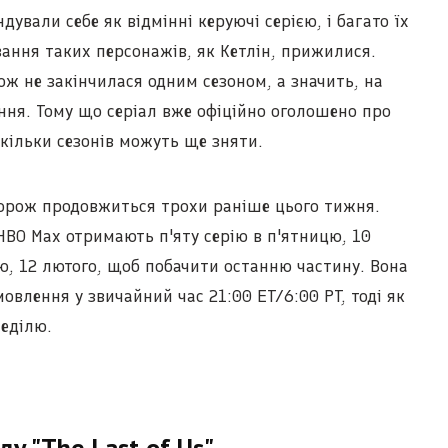
дували себе як відмінні керуючі серією, і багато їх
давання таких персонажів, як Кетлін, прижилися.
ж не закінчилася одним сезоном, а значить, на
ня. Тому що серіал вже офіційно оголошено про
скільки сезонів можуть ще зняти.
дорож продовжиться трохи раніше цього тижня.
BO Max отримають п'яту серію в п'ятницю, 10
лю, 12 лютого, щоб побачити останню частину. Вона
овлення у звичайний час 21:00 ET/6:00 PT, тоді як
неділю.
ду "The Last of Us"