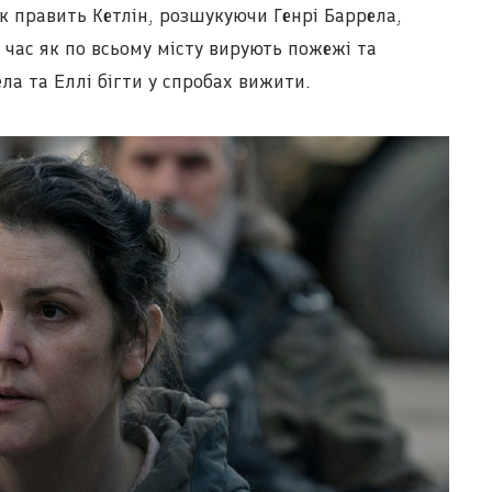
 як править Кетлін, розшукуючи Генрі Баррела,
й час як по всьому місту вирують пожежі та
ела та Еллі бігти у спробах вижити.