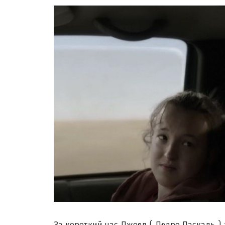
За короткий час Джоел (
Педро Паскаль
) 