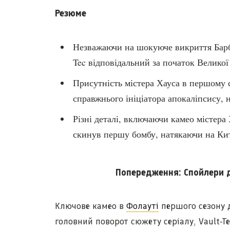
Резюме
Незважаючи на шокуюче викриття Барб 
Tec відповідальний за початок Великої
Присутність містера Хауса в першому 
справжнього ініціатора апокаліпсису, 
Різні деталі, включаючи камео містера 
скинув першу бомбу, натякаючи на Кит
Попередження: Спойлери д
Ключове камео в
Фолауті
першого сезону д
головний поворот сюжету серіалу, Vault-T