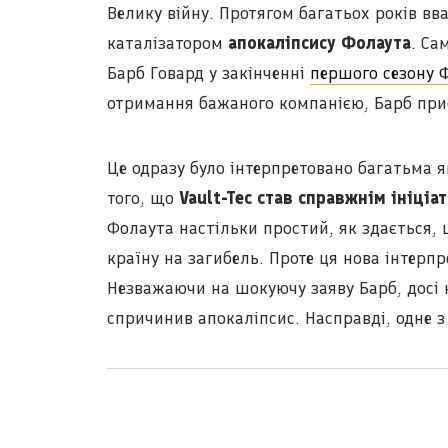
Велику війну. Протягом багатьох років в
каталізатором
апокаліпсису Фолаута
. Са
Барб Говард у закінченні
першого сезону 
отримання бажаного компанією, Барб прис
Це одразу було інтерпретовано багатьма я
того, що
Vault-Tec став справжнім ініціа
Фолаута настільки простий, як здається, 
країну на загибель. Проте ця нова інтерп
Незважаючи на шокуючу заяву Барб, досі н
спричинив апокаліпсис. Насправді, одне з