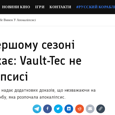
НОВИНИ КІНО
ІГРИ
КОНТАКТИ
#РУССКИЙ КОРАБЛ
Не Винен У Апокаліпсисі
ершому сезоні
є: Vault-Tec не
псисі
 надає додаткових доказів, що незважаючи на
мбу, яка розпочала апокаліпсис.