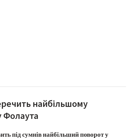
перечить найбільшому
у Фолаута
авить під сумнів найбільший поворот у