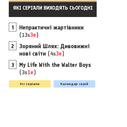
ЯКІ СЕРІАЛИ ВИХОДЯТЬ СЬОГОДНІ
Непрактичні жартівники
(13s
3e
)
Зоряний Шлях: Дивовижні
нові світи
(4s
3e
)
My Life With the Walter Boys
(3s
1e
)
Усі серіали
Календар серій