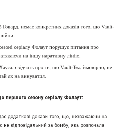
Говард, немає конкретних доказів того, що Vault-
 війни.
сезоні серіалу Фолаут порушує питання про
натякаючи на іншу наративну лінію.
Хауса, свідчать про те, що Vault-Tec, ймовірно, не
ай як на винуватця.
о першого сезону серіалу Фолаут:
ає додаткові докази того, що, незважаючи на
ec не відповідальний за бомбу, яка розпочала