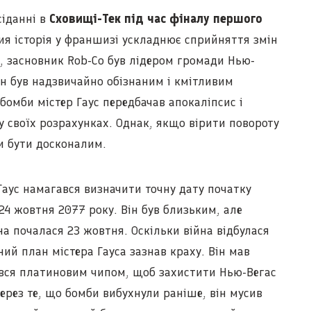
сіданні в
Сховищі-Тек під час фіналу першого
 чия історія у франшизі ускладнює сприйняття змін
ус, засновник Rob-Co був лідером громади Нью-
він був надзвичайно обізнаним і кмітливим
бомби містер Гаус передбачав апокаліпсис і
у своїх розрахунках. Однак, якщо вірити повороту
би бути досконалим.
 Гаус намагався визначити точну дату початку
 24 жовтня 2077 року. Він був близьким, але
а почалася 23 жовтня. Оскільки війна відбулася
ний план містера Гауса зазнав краху. Він мав
ався платиновим чипом, щоб захистити Нью-Вегас
через те, що бомби вибухнули раніше, він мусив