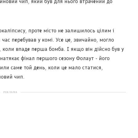
иновий чип, який був для нього втрачений до
окаліпсису, проте місто не залишилось цілим і
час перебував у комі. Усе це, звичайно, могло
, коли впаде перша бомба. І якщо він дійсно був у
е натякає фінал першого сезону Фолаут - його
или саме той день, коли це мало статися,
овий чип.
РЕКЛАМА