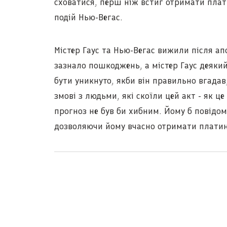
сховатися, перш ніж встиг отримати плат
подій Нью-Вегас.
Містер Гаус та Нью-Вегас вижили після ап
зазнало пошкоджень, а містер Гаус деякий 
бути уникнуто, якби він правильно вгадав
змові з людьми, які скоїли цей акт - як ц
прогноз не був би хибним. Йому б повідом
дозволяючи йому вчасно отримати платин