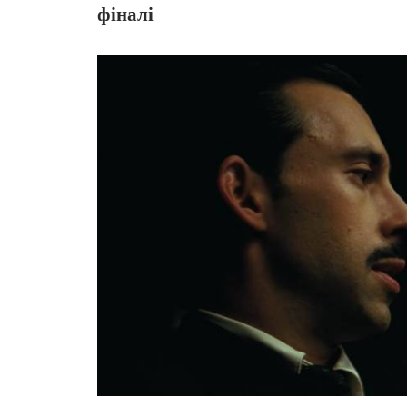
фіналі