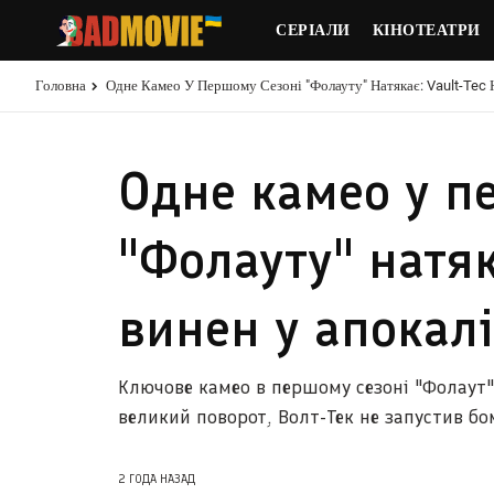
СЕРІАЛИ
КІНОТЕАТРИ
Головна
Одне Камео У Першому Сезоні "Фолауту" Натякає: Vault-Tec 
Одне камео у п
"Фолауту" натяка
винен у апокалі
Ключове камео в першому сезоні "Фолаут"
великий поворот, Волт-Тек не запустив бо
2 ГОДА НАЗАД