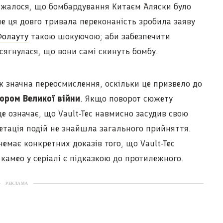
важалося, що бомбардування Китаєм Аляски було
ме ця довго тривала переконаність зробила заяву
Фолауту
такою шокуючою; аби забезпечити
ягнулася, що вони самі скинуть бомбу.
к значна переосмислення, оскільки це призвело до
тором Великої війни
. Якщо поворот сюжету
це означає, що Vault-Tec навмисно засудив свою
ретація подій не знайшла загального прийняття.
емає конкретних доказів того, що Vault-Tec
 камео у серіалі є підказкою до протилежного.
РЕКЛАМА