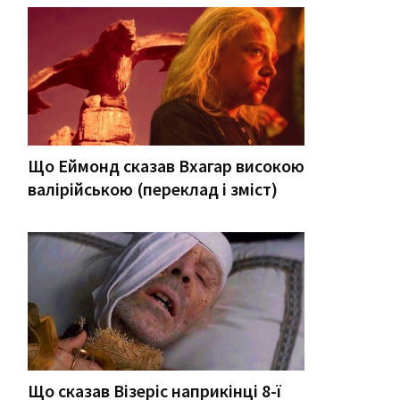
Що Еймонд сказав Вхагар високою
валірійською (переклад і зміст)
Що сказав Візеріс наприкінці 8-ї