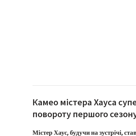
Камео містера Хауса су
повороту першого сезон
Містер Хаус, будучи на зустрічі, ст