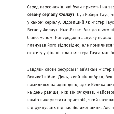
Серед персонажів, які були присутні на за
сезону серіалу Фолаут
, був Роберт Гаус,
у каноні серіалу. Відоміший як містер Га
Вегас у Фолаут: Нью-Вегас. Але до цього 
бізнесменом. Напередодні запуску першої 
планував його відповідно, але помилився 
сюжету у фіналі, план містера Гауса мав 
Завдяки своїм ресурсам і зв'язкам містер
Великої війни. День, який він вибрав, був
помилився на один день, адже Велика війн
на день раніше, ніж він очікував, майстер
намір використати пристрій, який назив
від руйнувань під час Великої війни. Але 