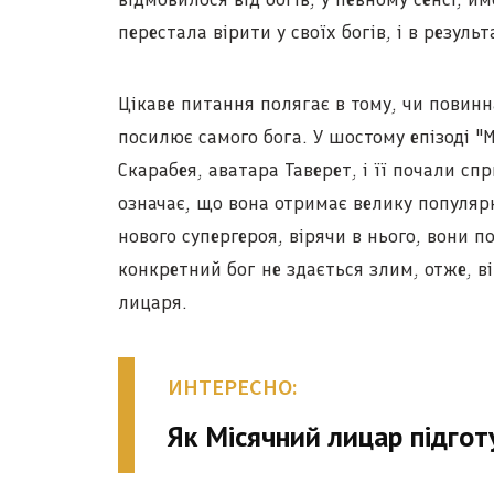
перестала вірити у своїх богів, і в резул
Цікаве питання полягає в тому, чи повинн
посилює самого бога. У шостому епізоді "
Скарабея, аватара Таверет, і її почали сп
означає, що вона отримає велику популярн
нового супергероя, вірячи в нього, вони 
конкретний бог не здається злим, отже, ві
лицаря.
ИНТЕРЕСНО:
Як Місячний лицар підгот