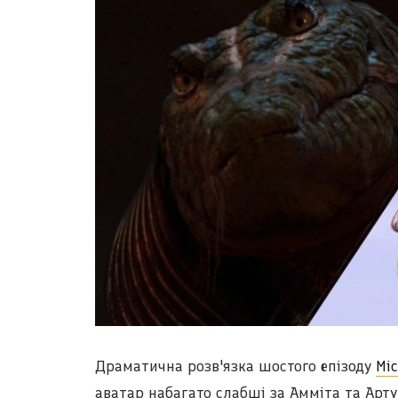
Драматична розв'язка шостого епізоду
Мі
аватар набагато слабші за Амміта та Артур