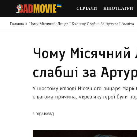
СЕРІАЛИ
КІНОТЕАТРИ
Головна
Чому Місячний Лицар І Кхоншу Слабші За Артура І Амміта
Чому Місячний 
слабші за Артур
У шостому епізоді Місячного лицаря Марк 
є вагома причина, через яку герої були п
4 ГОДА НАЗАД