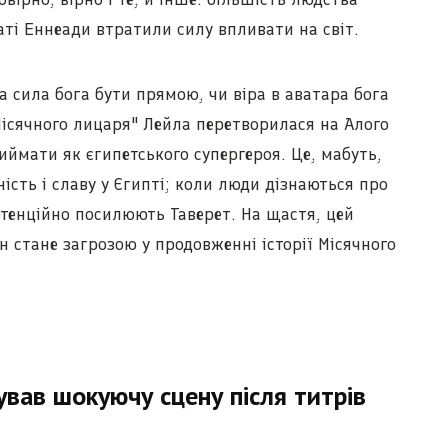
ьтаті Еннеади втратили силу впливати на світ.
а сила бога бути прямою, чи віра в аватара бога
Місячного лицаря" Лейла перетворилася на Алого
риймати як єгипетського супергероя. Це, мабуть,
ість і славу у Єгипті; коли люди дізнаються про
потенційно посилюють Таверет. На щастя, цей
н стане загрозою у продовженні історії Місячного
ував шокуючу сцену після титрів