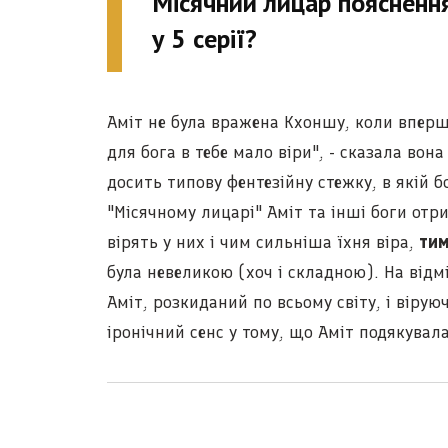
Місячний лицар пояснення 
у 5 серії?
Аміт не була вражена Кхоншу, коли вперше 
для бога в тебе мало віри", - сказала вон
досить типову фентезійну стежку, в якій б
"Місячному лицарі" Аміт та інші боги отр
вірять у них і чим сильніша їхня віра,
тим
була невеликою (хоч і складною). На відмі
Аміт, розкиданий по всьому світу, і віруюч
іронічний сенс у тому, що Аміт подякувала