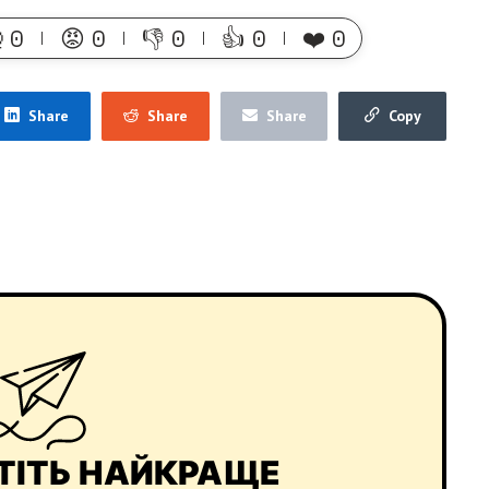

0
😡
0
👎
0
👍
0
❤️
0
Share
Share
Share
Copy
ТІТЬ НАЙКРАЩЕ