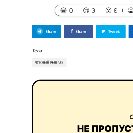
😂
0
😢
0
😮
0

Share
Share
Tweet
Теги
ЛУННЫЙ РЫЦАРЬ
НЕ ПРОПУС