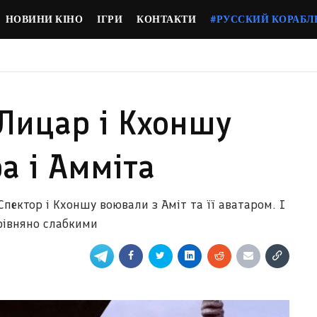
НОВИНИ КІНО
ІГРИ
КОНТАКТИ
#РУССКИЙ КОРАБЛ
Лицар і Кхоншу
а і Амміта
Спектор і Кхоншу воювали з Аміт та її аватаром. І
орівняно слабкими