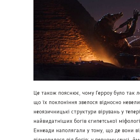
Це також пояснює, чому Герроу було так 
що їх поклоніння звелося відносно невел
неоязичницькі структури вірувань у тепе
найвидатніших богів єгипетської міфологі
Еннеади наполягали у тому, що де вони в
відмовилося від богів; у певному сенсі, йм