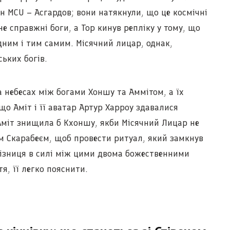
н MCU – Асгардов; вони натякнули, що це космічні
не справжні боги, а Тор кинув репліку у тому, що
 одним і тим самим. Місячний лицар, однак,
ських богів.
а небесах між богами Хоншу та Аммітом, а їх
 що Аміт і її аватар Артур Харроу здавалися
Аміт знищила б Кхоншу, якби Місячний Лицар не
м Скарабеєм, щоб провести ритуал, який замкнув
. Різниця в силі між цими двома божественними
я, її легко пояснити.