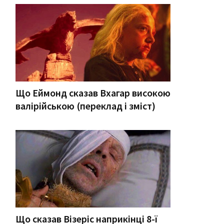
Що Еймонд сказав Вхагар високою
валірійською (переклад і зміст)
Що сказав Візеріс наприкінці 8-ї