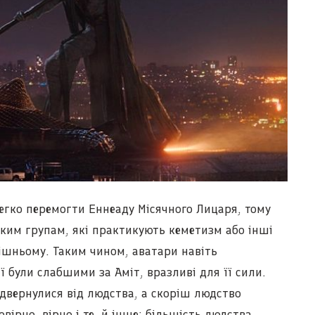
легко перемогти Еннеаду Місячного Лицаря, тому
иким групам, які практикують кеметизм або інші
рішньому. Таким чином, аватари навіть
ї були слабшими за Аміт, вразливі для її сили.
ідвернулися від людства, а скоріш людство
овірно, вірно і те, й інше: більшість людства