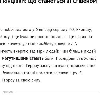
кінцівки: що станеться зі Стівеном
побачила його у 6 епізоді серіалу. "О, Кхоншу,
а йому, і це була не просто шпилька. Це натяк на
оги існують у стані симбіозу з людьми. У
имують енергію від віри людей; чим більше людей
 могутнішими стають
боги. Послідовність Хоншу
ну від нього, Герроу заснував культ, присвячений
і буквально готові померти за свою віру. Є
 Герроу за свою силу.
РЕКЛАМА