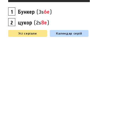
Бункер
(3s
6e
)
цукор
(2s
8e
)
Усі серіали
Календар серій