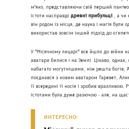
м'яко, представляючи свій перший пантео
істоти насправді
древні прибульці
, а чи 
він родом із місця, де наука і магія були
використав зовсім інший підхід до єгипет
У "Місячному лицарі" все йшло до війни н
аватари билися і на Землі. Цікаво, однак,
набагато могутнішими, ніж решта богів; 
поєднався з новим аватаром Таревет, Али
її всередині її носія і зробив вразливою
істотами була дуже разючою - але, на щаст
ИНТЕРЕСНО: