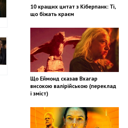
10 кращих цитат з Кіберпанк: Ті,
що біжать краєм
Що Еймонд сказав Вхагар
високою валірійською (переклад
і зміст)