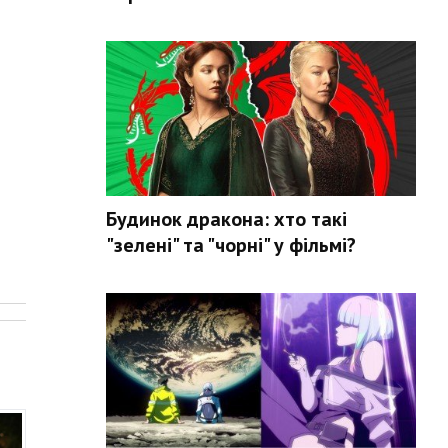
Будинок дракона: хто такі
"зелені" та "чорні" у фільмі?
.