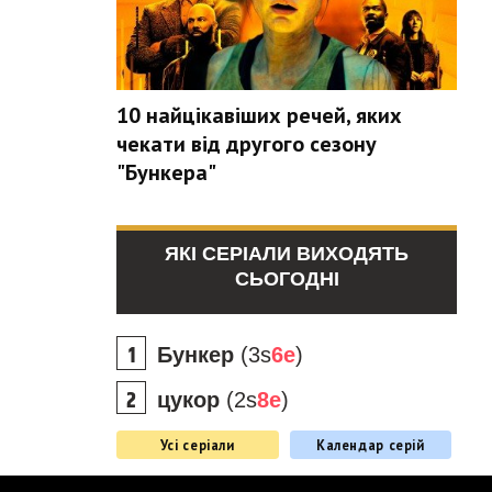
10 найцікавіших речей, яких
чекати від другого сезону
"Бункера"
ЯКІ СЕРІАЛИ ВИХОДЯТЬ
СЬОГОДНІ
Бункер
(3s
6e
)
цукор
(2s
8e
)
Усі серіали
Календар серій