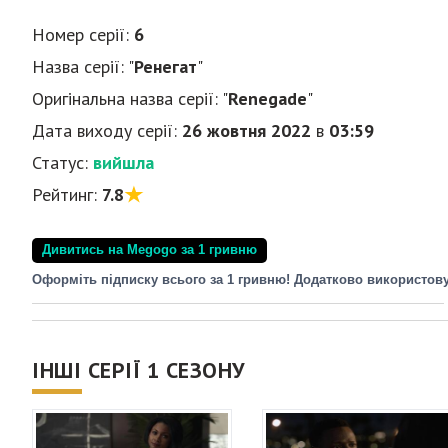
Номер серії:
6
Назва серії: "
Ренегат
"
Оригінальна назва серії: "
Renegade
"
Дата виходу серії:
26 жовтня 2022
в
03:59
Статус:
вийшла
Рейтинг:
7.8
Дивитись на Megogo за 1 гривню
Оформіть підписку всього за 1 гривню! Додатково використов
ІНШІ СЕРІЇ 1 СЕЗОНУ