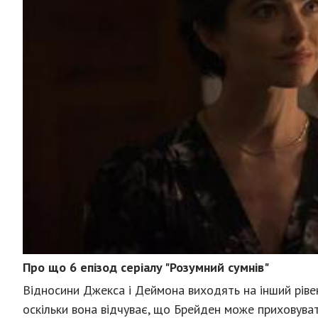
Про що 6 епізод серіалу "Розумний сумнів"
Відносини Джекса і Деймона виходять на інший ріве
оскільки вона відчуває, що Брейден може приховува