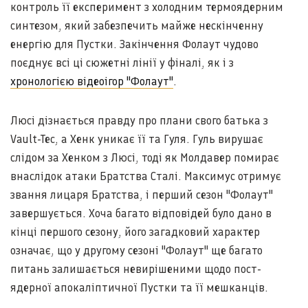
контроль її експеримент з холодним термоядерним
синтезом, який забезпечить майже нескінченну
енергію для Пустки. Закінчення Фолаут чудово
поєднує всі ці сюжетні лінії у фіналі, як і з
хронологією відеоігор "Фолаут"
.
Люсі дізнається правду про плани свого батька з
Vault-Tec, а Хенк уникає її та Гуля. Гуль вирушає
слідом за Хенком з Люсі, тоді як Молдавер помирає
внаслідок атаки Братства Сталі. Максимус отримує
звання лицаря Братства, і перший сезон "Фолаут"
завершується. Хоча багато відповідей було дано в
кінці першого сезону, його загадковий характер
означає, що у другому сезоні "Фолаут" ще багато
питань залишається невирішеними щодо пост-
ядерної апокаліптичної Пустки та її мешканців.