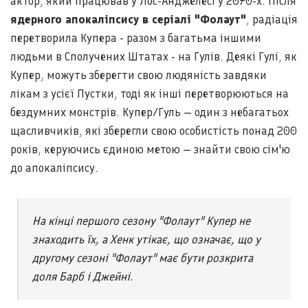
актор, який працював у Лос-Анджелесі у 2070-х. Після
ядерного апокаліпсису в серіалі "Фолаут"
, радіація
перетворила Купера - разом з багатьма іншими
людьми в Сполучених Штатах - на Гулів. Деякі Гулі, як
Купер, можуть зберегти свою людяність завдяки
лікам з усієї Пустки, тоді як інші перетворюються на
бездумних монстрів. Купер/Гуль — один з небагатьох
щасливчиків, які зберегли свою особистість понад 200
років, керуючись єдиною метою — знайти свою сім'ю
до апокаліпсису.
На кінці першого сезону "Фолаут" Купер не
знаходить їх, а Хенк утікає, що означає, що у
другому сезоні "Фолаут" має бути розкрита
доля Барб і Джейні.