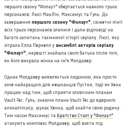
першого сезону "Фолаут" обертається навколо трьох
персонажів: Люсі МакЛін, Максимус та Гуль. До
завершення
першого сезону "Фолаут"
, сюжетні лінії
всіх трьох персонажів злилися і дали відповіді на
багато запитань таємничої історії серіалу. Люсі, яку
зіграла Елла Пернелл у
ансамблі акторів серіалу
"Фолаут"
, нарешті знайшла свого батька після того,
як його викрала жінка на ім'я Молдавер.
Однак Молдавер виявляється людиною, яка просто
хоче найкращого для мешканців Пустки, тоді як Хенк
працює над тим, щоб сприяти зловісним планам
Vault-Tec. Гуль, знаючи плани Vault-Tec до ядерного
апокаліпсису, шукає Хенка, щоб знайти свою родину.
Тим часом Максимус та
Братство Сталі у "Фолаут"
атакують комплекс Молдавер, щоб взяти під