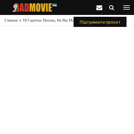
Главная
10 Гарячих Питань, На Які Має Відповісти Другий Сезон "Фолаута"
Підтримати проєкт