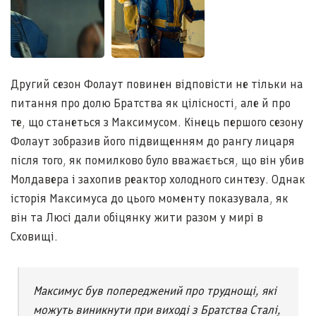
Другий сезон Фолаут повинен відповісти не тільки на
питання про долю Братства як цілісності, але й про
те, що станеться з Максимусом. Кінець першого сезону
Фолаут зобразив його підвищенням до рангу лицаря
після того, як помилково було вважається, що він убив
Молдавера і захопив реактор холодного синтезу. Однак
історія Максимуса до цього моменту показувала, як
він та Люсі дали обіцянку жити разом у мирі в
Сховищі.
Максимус був попереджений про труднощі, які
можуть виникнути при виході з Братства Сталі,