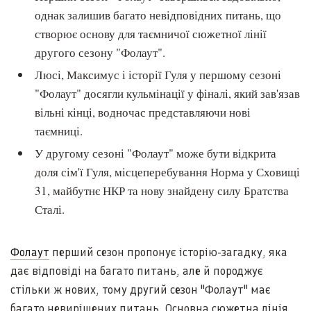
однак залишив багато невідповідних питань, що
створює основу для таємничої сюжетної лінії
другого сезону "Фолаут".
Люсі, Максимус і історії Гуля у першому сезоні
"Фолаут" досягли кульмінації у фіналі, який зав'язав
вільні кінці, водночас представляючи нові
таємниці.
У другому сезоні "Фолаут" може бути відкрита
доля сім'ї Гуля, місцеперебування Норма у Сховищі
31, майбутнє НКР та нову знайдену силу Братства
Сталі.
Фолаут
перший сезон пропонує історію-загадку, яка
дає відповіді на багато питань, але й породжує
стільки ж нових, тому другий сезон "Фолаут" має
багато невирішених питань. Основна сюжетна лінія