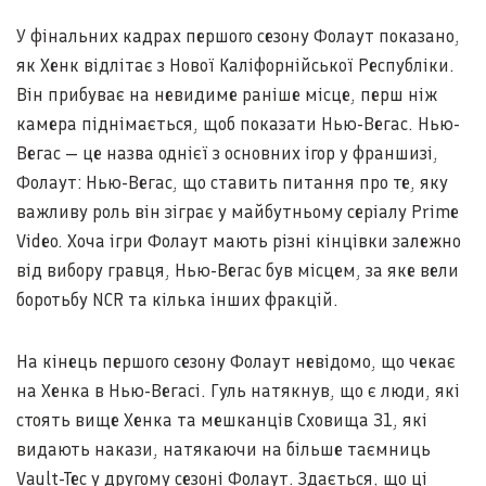
У фінальних кадрах першого сезону Фолаут показано,
як Хенк відлітає з Нової Каліфорнійської Республіки.
Він прибуває на невидиме раніше місце, перш ніж
камера піднімається, щоб показати Нью-Вегас. Нью-
Вегас — це назва однієї з основних ігор у франшизі,
Фолаут: Нью-Вегас, що ставить питання про те, яку
важливу роль він зіграє у майбутньому серіалу Prime
Video. Хоча ігри Фолаут мають різні кінцівки залежно
від вибору гравця, Нью-Вегас був місцем, за яке вели
боротьбу NCR та кілька інших фракцій.
На кінець першого сезону Фолаут невідомо, що чекає
на Хенка в Нью-Вегасі. Гуль натякнув, що є люди, які
стоять вище Хенка та мешканців Сховища 31, які
видають накази, натякаючи на більше таємниць
Vault-Tec у другому сезоні Фолаут. Здається, що ці