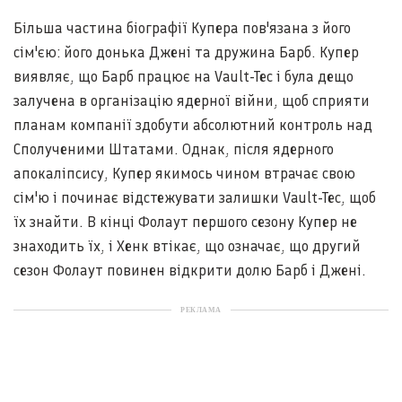
Більша частина біографії Купера пов'язана з його
сім'єю: його донька Джені та дружина Барб. Купер
виявляє, що Барб працює на Vault-Tec і була дещо
залучена в організацію ядерної війни, щоб сприяти
планам компанії здобути абсолютний контроль над
Сполученими Штатами. Однак, після ядерного
апокаліпсису, Купер якимось чином втрачає свою
сім'ю і починає відстежувати залишки Vault-Tec, щоб
їх знайти. В кінці Фолаут першого сезону Купер не
знаходить їх, і Хенк втікає, що означає, що другий
сезон Фолаут повинен відкрити долю Барб і Джені.
РЕКЛАМА