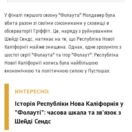
У фіналі першого сезону "Фолаута" Молдавер була
вбита разом зі своїми союзниками у сховищі в
обсерваторії Гріффіт. Це, наряду з руйнуванням
Шейді Сендс, натякає на те, що Республіка Нової
Каліфорнії майже знищена. Однак, одне зрозуміло з
шостої серії "Фолаута" та ігор "Фолаут": Республіка
Нової Каліфорнії колись була найбільшою
економічною та політичною силою у Пустошах.
ИНТЕРЕСНО:
Історія Республіки Нова Каліфорнія у
"Фолауті": часова шкала та зв'язок з
Шейді Сендс