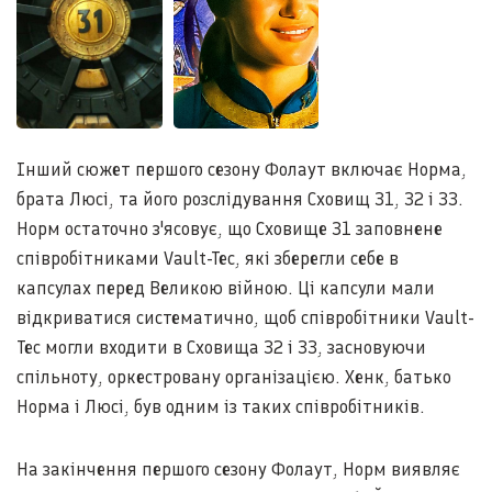
Інший сюжет першого сезону Фолаут включає Норма,
брата Люсі, та його розслідування Сховищ 31, 32 і 33.
Норм остаточно з'ясовує, що Сховище 31 заповнене
співробітниками Vault-Tec, які зберегли себе в
капсулах перед Великою війною. Ці капсули мали
відкриватися систематично, щоб співробітники Vault-
Tec могли входити в Сховища 32 і 33, засновуючи
спільноту, оркестровану організацією. Хенк, батько
Норма і Люсі, був одним із таких співробітників.
На закінчення першого сезону Фолаут, Норм виявляє