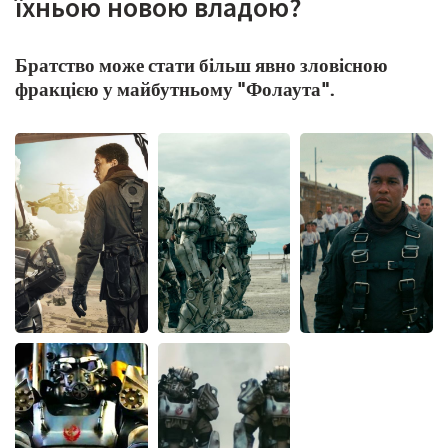
їхньою новою владою?
Братство може стати більш явно зловісною
фракцією у майбутньому "Фолаута".