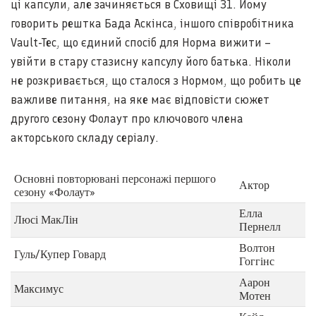
ці капсули, але зачиняється в Сховищі 31. Йому
говорить рештка Бада Аскінса, іншого співробітника
Vault-Tec, що єдиний спосіб для Норма вижити –
увійти в стару стазисну капсулу його батька. Ніколи
не розкривається, що сталося з Нормом, що робить це
важливе питання, на яке має відповісти сюжет
другого сезону Фолаут про ключового члена
акторського складу серіалу.
Основні повторювані персонажі першого
Актор
сезону «Фолаут»
Елла
Люсі МакЛін
Пернелл
Волтон
Гуль/Купер Говард
Гоггінс
Аарон
Максимус
Мотен