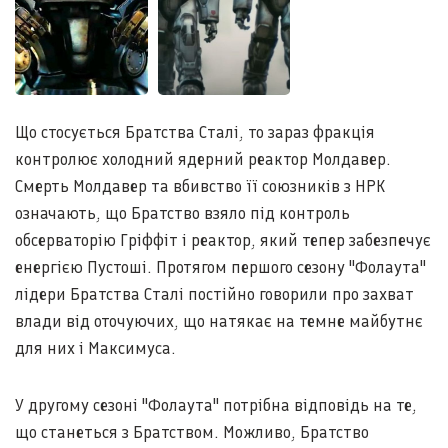
Що стосується Братства Сталі, то зараз фракція
контролює холодний ядерний реактор Молдавер.
Смерть Молдавер та вбивство її союзників з НРК
означають, що Братство взяло під контроль
обсерваторію Гріффіт і реактор, який тепер забезпечує
енергією Пустоші. Протягом першого сезону "Фолаута"
лідери Братства Сталі постійно говорили про захват
влади від оточуючих, що натякає на темне майбутнє
для них і Максимуса.
У другому сезоні "Фолаута" потрібна відповідь на те,
що станеться з Братством. Можливо, Братство