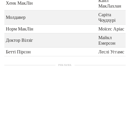
Кайл
Хенк МакЛін
МакЛахлан
Саріта
Молдавер
Чоудхурі
Норм МакЛін
Моїсес Аріас
Майкл
Доктор Вілзіг
Емерсон
Бетті Пірсон
Леслі Уггамс
РЕКЛАМА