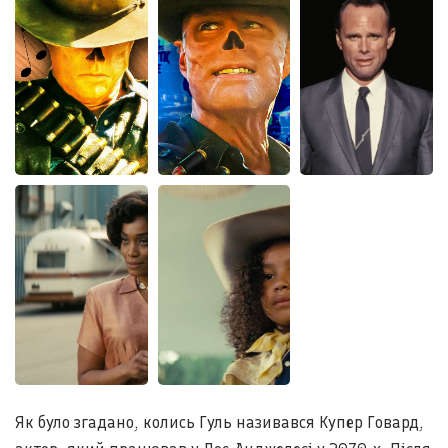
Як було згадано, колись Гуль називався Купер Говард,