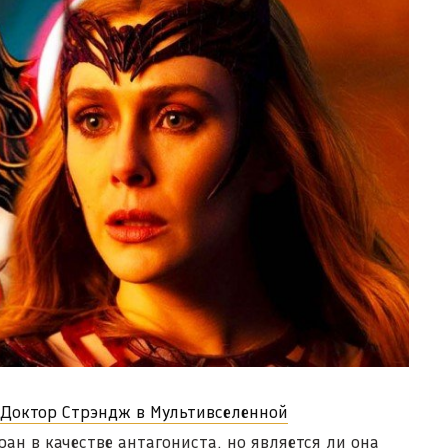
Доктор Стрэндж в Мультивселенной
н в качестве антагониста, но является ли она