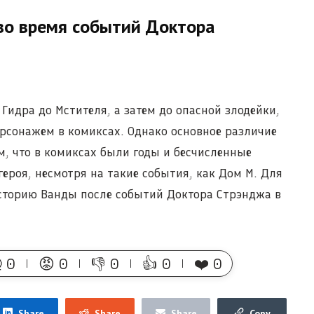
во время событий Доктора
Гидра до Мстителя, а затем до опасной злодейки,
рсонажем в комиксах. Однако основное различие
м, что в комиксах были годы и бесчисленные
героя, несмотря на такие события, как Дом М. Для
сторию Ванды после событий Доктора Стрэнджа в

0
😡
0
👎
0
👍
0
❤️
0
Share
Share
Share
Copy