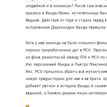
злодейкой и в комиксах? После трагическ
кризиса в Ванда/Вижн, мстительница Ва
Ведьме. Действуя от горя и страха перед 
испорченная Даркхолдом Ванда перешла че
Хотя у нее никогда не было сольного фил
хорошо проработанных дуг в MCU. Персон
на фоне разногласий между FOX и MCU по
Икс персонажей Ванды и Пьетро Максимо
Икс, MCU пришлось убрать все мутантски
новую предысторию для нее и ее брата. Ш
добавит реткон в историю Ванды и скажет
ведьмой, а Камень разума лишь активиров