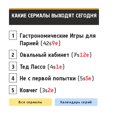
КАКИЕ СЕРИАЛЫ ВЫХОДЯТ СЕГОДНЯ
Гастрономические Игры для
Парней
(42s
9e
)
Овальный кабинет
(7s
12e
)
Тед Лассо
(4s
1e
)
Не с первой попытки
(5s
5e
)
Ковчег
(3s
2e
)
Все сериалы
Календарь серий