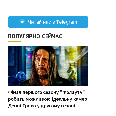
Читай нас в Telegram
ПОПУЛЯРНО СЕЙЧАС
Фінал першого сезону "Фолауту"
робить можливою ідеальну камео
Денні Трехо у другому сезоні