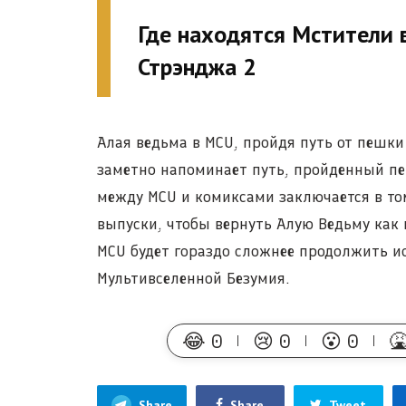
Где находятся Мстители 
Стрэнджа 2
Алая ведьма в MCU, пройдя путь от пешки 
заметно напоминает путь, пройденный пе
между MCU и комиксами заключается в то
выпуски, чтобы вернуть Алую Ведьму как 
MCU будет гораздо сложнее продолжить и
Мультивселенной Безумия.
😂
0
😢
0
😮
0

Share
Share
Tweet