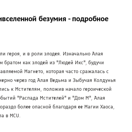
ивселенной безумия - подробное
ли героя, и в роли злодея. Изначально Алая
м братом как злодей из "Людей Икс", будучи
лавляемой Магнето, которая часто сражалась с
ерно через год Алая Ведьма и Зыбучая Колдунья
лись к Мстителям, положив начало героической
обытий "Распада Мстителей" и "Дом М", Алая
гораздо более опасной благодаря ее Магии Хаоса,
а в MCU.