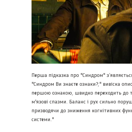
Перша підказка про "Синдром" з’являється
"Синдром Ви знаєте ознаки?," вивіска опи
першою ознакою, швидко переходить до тр
м'язові спазми. Баланс і рух сильно поруш
призводячи до зниження когнітивних функц
системи."