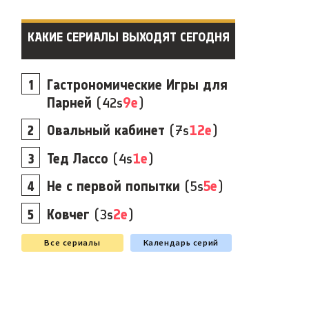
КАКИЕ СЕРИАЛЫ ВЫХОДЯТ СЕГОДНЯ
Гастрономические Игры для
Парней
(42s
9e
)
Овальный кабинет
(7s
12e
)
Тед Лассо
(4s
1e
)
Не с первой попытки
(5s
5e
)
Ковчег
(3s
2e
)
Все сериалы
Календарь серий