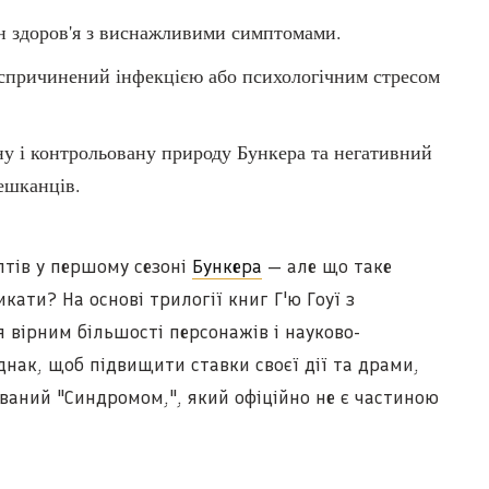
ан здоров'я з виснажливими симптомами.
спричинений інфекцією або психологічним стресом
у і контрольовану природу Бункера та негативний
мешканців.
птів у першому сезоні
Бункера
— але що таке
кати? На основі трилогії книг Г'ю Гоуї з
вірним більшості персонажів і науково-
днак, щоб підвищити ставки своєї дії та драми,
званий "Синдромом,", який офіційно не є частиною