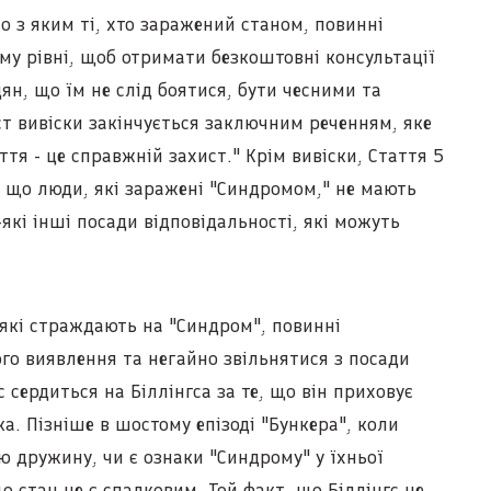
но з яким ті, хто заражений станом, повинні
му рівні, щоб отримати безкоштовні консультації
ян, що їм не слід боятися, бути чесними та
ст вивіски закінчується заключним реченням, яке
тя - це справжній захист." Крім вивіски, Стаття 5
 що люди, які заражені "Синдромом," не мають
які інші посади відповідальності, які можуть
 які страждають на "Синдром", повинні
ого виявлення та негайно звільнятися з посади
 сердиться на Біллінгса за те, що він приховує
а. Пізніше в шостому епізоді "Бункера", коли
ю дружину, чи є ознаки "Синдрому" у їхньої
о стан не є спадковим. Той факт, що Біллінгс не