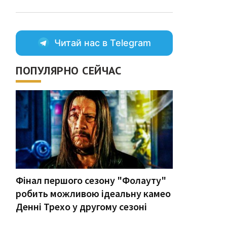
Читай нас в Telegram
ПОПУЛЯРНО СЕЙЧАС
Фінал першого сезону "Фолауту"
робить можливою ідеальну камео
Денні Трехо у другому сезоні