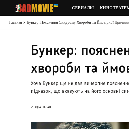
СЕРИАЛЫ
КИНОТЕАТР
Главная
Бункер: Пояснення Синдрому Хвороби Та Ймовірної Причин
Бункер: поясне
хвороби та ймо
Хоча Бункер ще не дав вичерпне пояснення
підказок, що вказують на його основні с
2 ГОДА НАЗАД