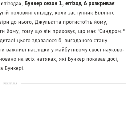
 епізодах,
Бункер сезон 1, епізод 6 розкриває
гій половині епізоду, коли заступник Біллінгс
іри до нього, Джульєтта протистоїть йому,
ти йому, тому що він приховує, що має "Синдром."
деталі цього здавалося б, вигаданого стану
ти важливі наслідки у майбутньому своєї науково-
овано на всіх натяках, які Бункер показав досі,
а Бункері.
РЕКЛАМА