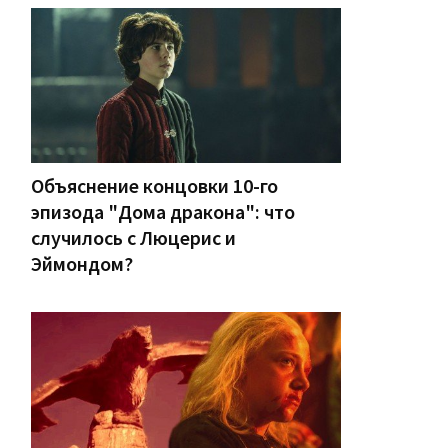
Объяснение концовки 10-го
эпизода "Дома дракона": что
случилось с Люцерис и
Эймондом?