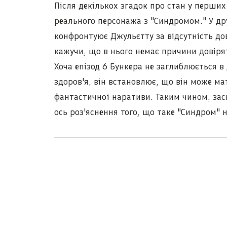
Після декількох згадок про стан у перших
реального персонажа з "Синдромом." У дру
конфронтуює Джульєтту за відсутність дов
кажучи, що в нього немає причини довіря
Хоча епізод 6 Бункера не заглиблюється в 
здоров'я, він встановлює, що він може ма
фантастичної наративи. Таким чином, засн
ось роз'яснення того, що таке "Синдром" н