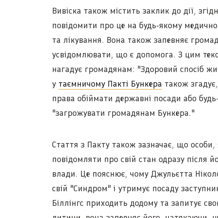
Вивіска також містить заклик до дії, згід
повідомити про це на будь-якому медично
та лікування. Вона також запевняє громад
усвідомлювати, що є допомога. З цим тек
нагадує громадянам: "Здоровий спосіб жит
у
таємничому Пакті Бункера
також згадує,
права обіймати державні посади або будь-
"загрожувати громадянам Бункера."
Стаття з Пакту також зазначає, що особи,
повідомляти про свій стан одразу після й
влади. Це пояснює, чому Джульєтта Ніколс
свій "Синдром" і утримує посаду заступник
Біллінгс приходить додому та запитує сво
дитини, вона запевняє його, натякаючи, щ