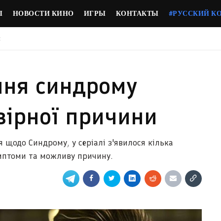
Ы
НОВОСТИ КИНО
ИГРЫ
КОНТАКТЫ
#РУССКИЙ К
и
ння синдрому
вірної причини
 щодо Синдрому, у серіалі з'явилося кілька
имптоми та можливу причину.