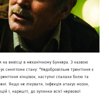
 на вивісці в механічному Бункера. З назвою
сує симптоми стану: "Недобровільне тремтіння є
емтіння кінцівок, наступні спалахи болю та
ені. Якщо не лікувати, інфекція атакує мозок,
ій і, нарешті, до зупинки всієї нервової