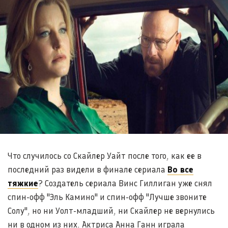
Что случилось со Скайлер Уайт после того, как ее в
последний раз видели в финале сериала
Во все
тяжкие
? Создатель сериала Винс Гиллиган уже снял
спин-офф "Эль Камино" и спин-офф "Лучше звоните
Солу", но ни Уолт-младший, ни Скайлер не вернулись
ни в одном из них. Актриса Анна Ганн играла