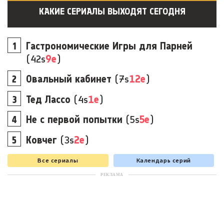
КАКИЕ СЕРИАЛЫ ВЫХОДЯТ СЕГОДНЯ
Гастрономические Игры для Парней
(42s
9e
)
Овальный кабинет
(7s
12e
)
Тед Лассо
(4s
1e
)
Не с первой попытки
(5s
5e
)
Ковчег
(3s
2e
)
Все сериалы
Календарь серий
РЕКЛАМА