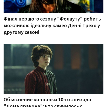
Фінал першого сезону "Фолауту" робить
можливою ідеальну камео Денні Трехо у
другому сезоні
Объяснение концовки 10-го эпизода
"Дома дракона": что случилось с