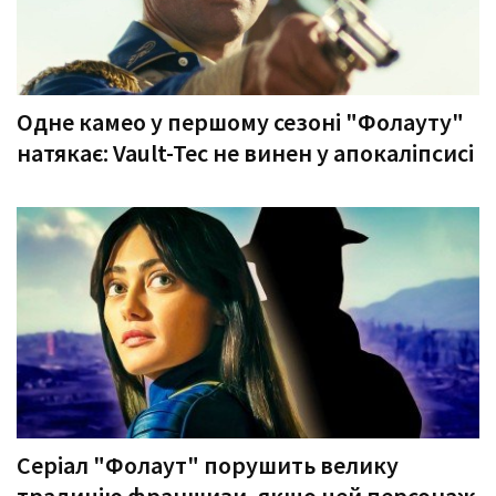
Одне камео у першому сезоні "Фолауту"
натякає: Vault-Tec не винен у апокаліпсисі
Серіал "Фолаут" порушить велику