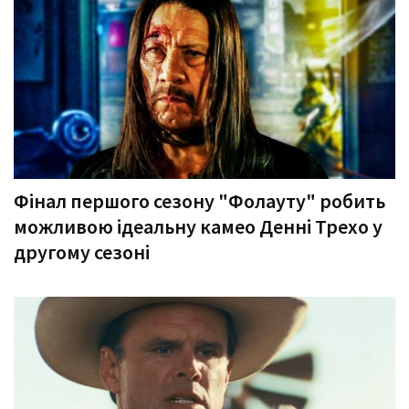
Фінал першого сезону "Фолауту" робить
можливою ідеальну камео Денні Трехо у
другому сезоні