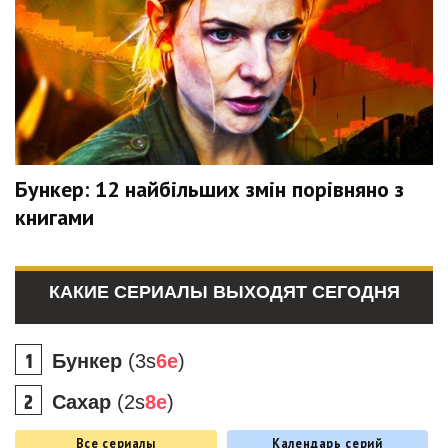
Бункер: 12 найбільших змін порівняно з
книгами
КАКИЕ СЕРИАЛЫ ВЫХОДЯТ СЕГОДНЯ
Бункер
(3s
6e
)
Сахар
(2s
8e
)
Все сериалы
Календарь серий