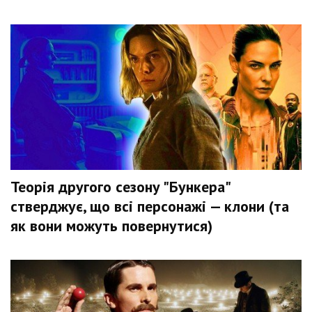
Теорія другого сезону "Бункера"
стверджує, що всі персонажі — клони (та
як вони можуть повернутися)