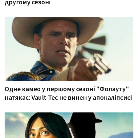
другому сезоні
Одне камео у першому сезоні "Фолауту"
натякає: Vault-Tec не винен у апокаліпсисі