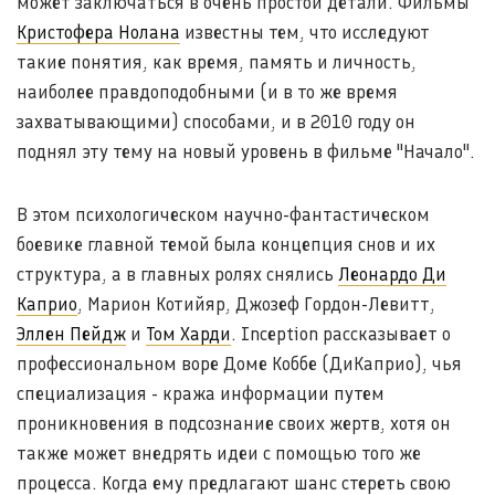
может заключаться в очень простой детали. Фильмы
Кристофера Нолана
известны тем, что исследуют
такие понятия, как время, память и личность,
наиболее правдоподобными (и в то же время
захватывающими) способами, и в 2010 году он
поднял эту тему на новый уровень в фильме "Начало".
В этом психологическом научно-фантастическом
боевике главной темой была концепция снов и их
структура, а в главных ролях снялись
Леонардо Ди
Каприо
, Марион Котийяр, Джозеф Гордон-Левитт,
Эллен Пейдж
и
Том Харди
. Inception рассказывает о
профессиональном воре Доме Коббе (ДиКаприо), чья
специализация - кража информации путем
проникновения в подсознание своих жертв, хотя он
также может внедрять идеи с помощью того же
процесса. Когда ему предлагают шанс стереть свою