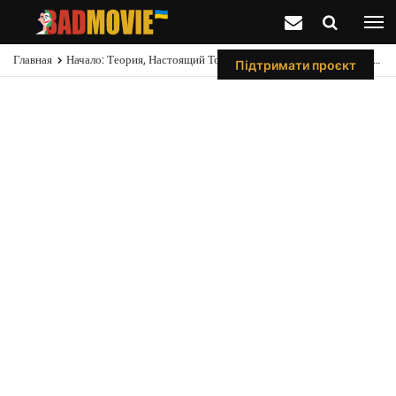
Главная
Начало: Теория, Настоящий Тотем Кобба (это Не Крутящийся Волчек)
Підтримати проєкт