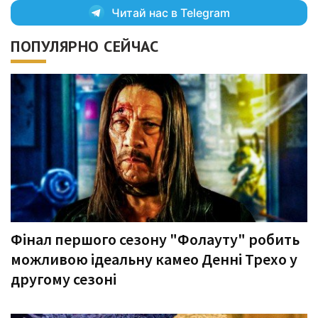
Читай нас в Telegram
ПОПУЛЯРНО СЕЙЧАС
Фінал першого сезону "Фолауту" робить
можливою ідеальну камео Денні Трехо у
другому сезоні