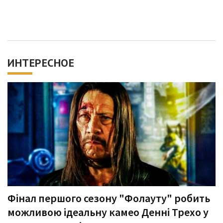
ИНТЕРЕСНОЕ
Фінал першого сезону "Фолауту" робить
можливою ідеальну камео Денні Трехо у