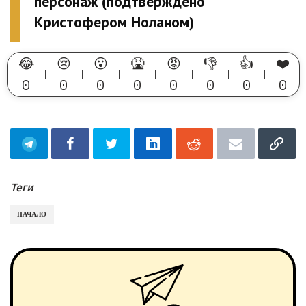
персонаж (подтверждено
Кристофером Ноланом)
😂
😢
😮
🤮
😡
👎
👍
❤️
0
0
0
0
0
0
0
0
Теги
НАЧАЛО