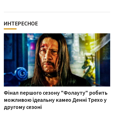
ИНТЕРЕСНОЕ
Фінал першого сезону "Фолауту" робить
можливою ідеальну камео Денні Трехо у
другому сезоні