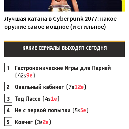
Лучшая катана в Cyberpunk 2077: какое
оружие самое мощное (и стильное)
КАКИЕ СЕРИАЛЫ ВЫХОДЯТ СЕГОДНЯ
Гастрономические Игры для Парней
(42s
9e
)
Овальный кабинет
(7s
12e
)
Тед Лассо
(4s
1e
)
Не с первой попытки
(5s
5e
)
Ковчег
(3s
2e
)