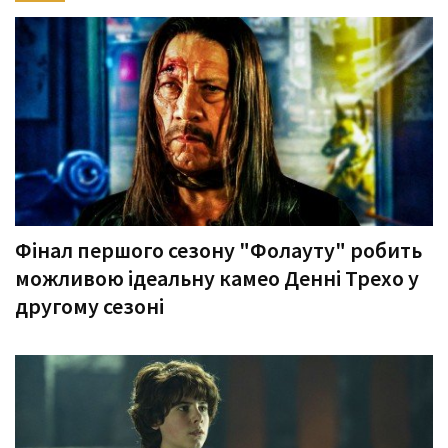
Фінал першого сезону "Фолауту" робить
можливою ідеальну камео Денні Трехо у
другому сезоні