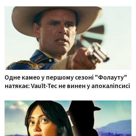
Одне камео у першому сезоні "Фолауту"
натякає: Vault-Tec не винен у апокаліпсисі