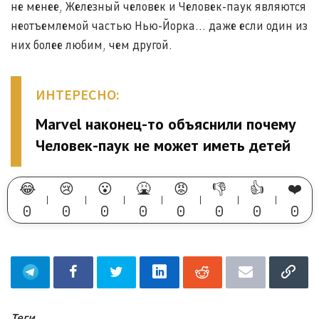
не менее, Железный человек и Человек-паук являются
неотъемлемой частью Нью-Йорка... даже если один из
них более любим, чем другой.
ИНТЕРЕСНО:
Marvel наконец-то объяснили почему
Человек-паук не может иметь детей
😂
😢
😮
🤮
😡
👎
👍
❤️
0
0
0
0
0
0
0
0
Теги