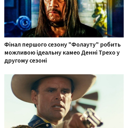
Фінал першого сезону "Фолауту" робить
можливою ідеальну камео Денні Трехо у
другому сезоні