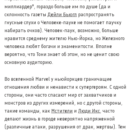
миллиардер", гораздо больше им по душе (да и
склонность газеты
Дейли Бьюгл
распространять
гнусные слухи о Человеке-пауке не помогает паучку
набирать очков). Человек-паук, возможно, больше
нравится среднему жителю Нью-Йорка, но Железного
человека любят богачи и знаменитости. Вполне
вероятно, что Тони знает об этом, но не ценит свою
основную аудиторию.
Во вселенной Marvel у ньюйоркцев граничащие
отношения любви и ненависти к супергероям. С одной
стороны, они часто спасают мир от захватчиков и
монстров из других измерений, но с другой стороны,
такие команды, как
Мстители
и
Люди Икс
, часто
делают жизнь в городе невероятно напряженной
(различные атаки, разрушения от драк, жертвы). Тем