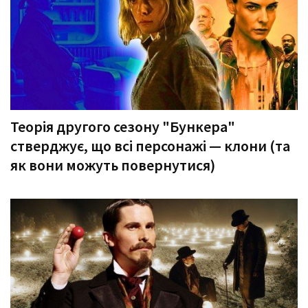
Теорія другого сезону "Бункера"
стверджує, що всі персонажі — клони (та
як вони можуть повернутися)