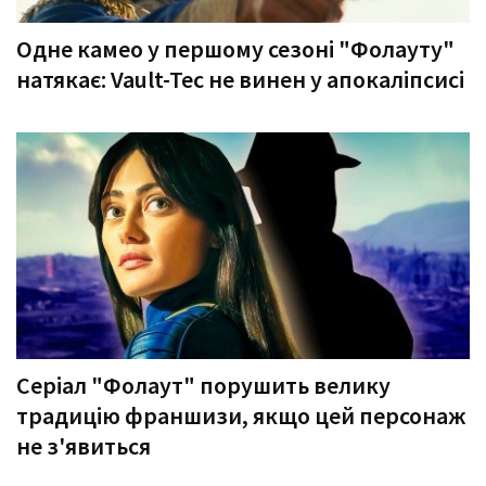
Одне камео у першому сезоні "Фолауту"
натякає: Vault-Tec не винен у апокаліпсисі
Серіал "Фолаут" порушить велику
традицію франшизи, якщо цей персонаж
не з'явиться