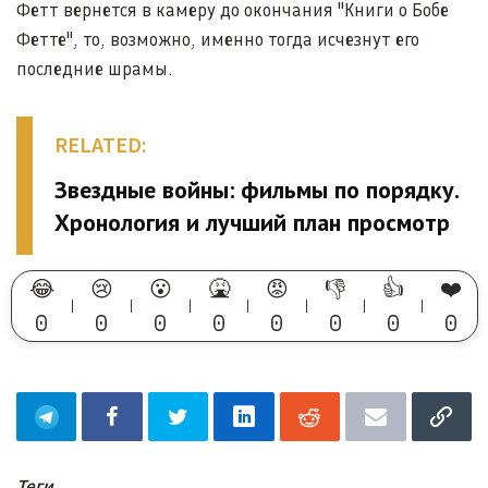
Фетт вернется в камеру до окончания "Книги о Бобе
Фетте", то, возможно, именно тогда исчезнут его
последние шрамы.
RELATED:
Звездные войны: фильмы по порядку.
Хронология и лучший план просмотр
😂
😢
😮
🤮
😡
👎
👍
❤️
0
0
0
0
0
0
0
0
Теги