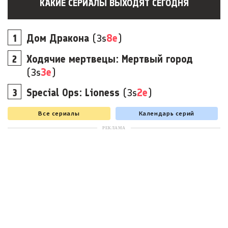
КАКИЕ СЕРИАЛЫ ВЫХОДЯТ СЕГОДНЯ
Дом Дракона
(3s
8e
)
Ходячие мертвецы: Мертвый город
(3s
3e
)
Special Ops: Lioness
(3s
2e
)
Все сериалы
Календарь серий
РЕКЛАМА