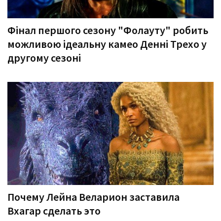
Фінал першого сезону "Фолауту" робить
можливою ідеальну камео Денні Трехо у
другому сезоні
Почему Лейна Веларион заставила
Вхагар сделать это