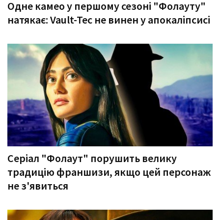
Одне камео у першому сезоні "Фолауту"
натякає: Vault-Tec не винен у апокаліпсисі
Серіал "Фолаут" порушить велику
традицію франшизи, якщо цей персонаж
не з'явиться