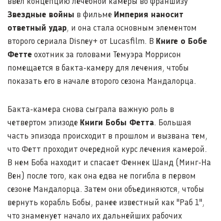
ввел концепцию лечебной камеры во франшизу
Звездные войны
в фильме
Империя наносит
ответный удар
, и она стала основным элементом
второго сериала Disney+ от Lucasfilm. В
Книге о Бобе
Фетте
охотник за головами Темуэра Моррисон
помещается в бакта-камеру для лечения, чтобы
показать его в начале второго сезона Мандалорца.
Бакта-камера снова сыграла важную роль в
четвертом эпизоде
Книги Бобы Фетта
. Большая
часть эпизода происходит в прошлом и вызвана тем,
что Фетт проходит очередной курс лечения камерой.
В нем Боба находит и спасает Феннек Шанд (Минг-На
Вен) после того, как она едва не погибла в первом
сезоне Мандалорца. Затем они объединяются, чтобы
вернуть корабль Бобы, ранее известный как "Раб 1",
что знаменует начало их дальнейших рабочих