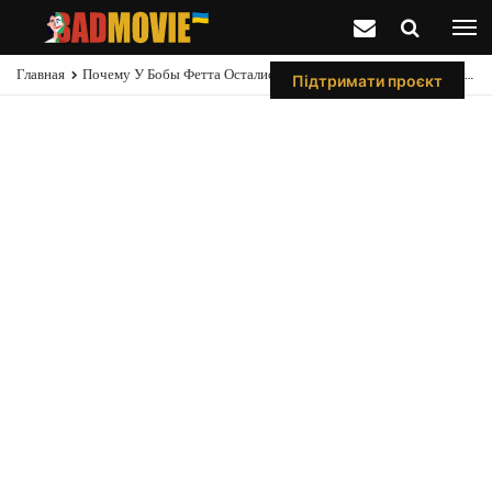
Главная
Почему У Бобы Фетта Остались Шрамы После Того, Как Бакта-Камера Полностью Исцелила Его
Підтримати проєкт