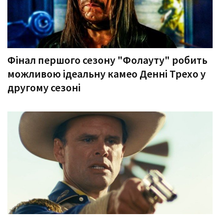
Фінал першого сезону "Фолауту" робить
можливою ідеальну камео Денні Трехо у
другому сезоні