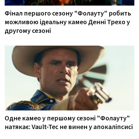
Фінал першого сезону "Фолауту" робить
можливою ідеальну камео Денні Трехо у
другому сезоні
Одне камео у першому сезоні "Фолауту"
натякає: Vault-Tec не винен у апокаліпсисі