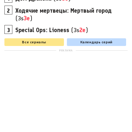
Ходячие мертвецы: Мертвый город
(3s
3e
)
Special Ops: Lioness
(3s
2e
)
Все сериалы
Календарь серий
РЕКЛАМА