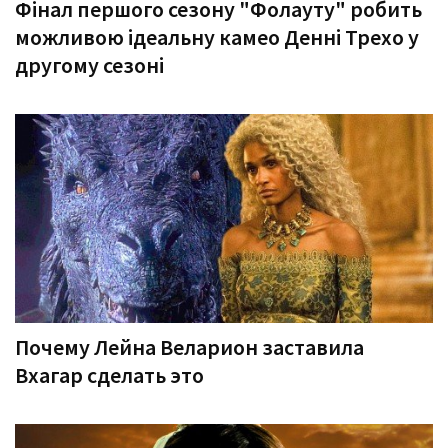
Фінал першого сезону "Фолауту" робить
можливою ідеальну камео Денні Трехо у
другому сезоні
Почему Лейна Веларион заставила
Вхагар сделать это