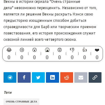
Векны в истории сериала "Очень странные
дела" невозможно переоценить. Независимо от того,
является ли решение Векны раскрыть Нэнси свою
предысторию изощренным способом добиться
справедливости для Барб или творческим приемом
повествования, его история происхождения служит
сквозной линией всего четвертого сезона.
😂
😢
😮
🤮
😡
👎
👍
❤️
0
0
0
0
0
0
0
0
Теги
ОЧЕНЬ СТРАННЫЕ ДЕЛА