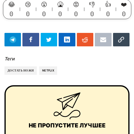
😂
😢
😮
🤮
😡
👎
👍
❤️
0
0
0
0
0
0
0
0
Теги
ДОСТАТЬ НОЖИ
NETFLIX
НЕ ПРОПУСТИТЕ ЛУЧШЕЕ