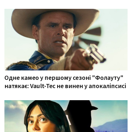
Одне камео у першому сезоні "Фолауту"
натякає: Vault-Tec не винен у апокаліпсисі