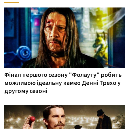
Фінал першого сезону "Фолауту" робить
можливою ідеальну камео Денні Трехо у
другому сезоні