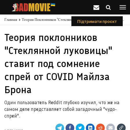
Главная
Теория Поклонников "Стеклянной Луковицы" Ставит Под Сомнение Спрей От COVID Майлза Брона
Підтримати проєкт
Теория поклонников
"Стеклянной луковицы"
ставит под сомнение
спрей от COVID Майлза
Брона
Один пользователь Reddit глубоко изучил, что же на
самом деле представляет собой загадочный "чудо-
спрей".