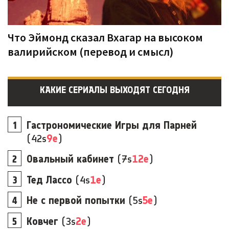
Что Эймонд сказал Вхагар на высоком
валирийском (перевод и смысл)
КАКИЕ СЕРИАЛЫ ВЫХОДЯТ СЕГОДНЯ
Гастрономические Игры для Парней
(42s
9e
)
Овальный кабинет
(7s
12e
)
Тед Лассо
(4s
1e
)
Не с первой попытки
(5s
5e
)
Ковчег
(3s
2e
)