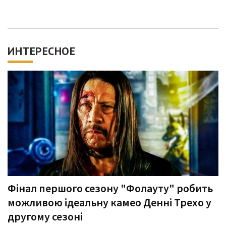
ИНТЕРЕСНОЕ
Фінал першого сезону "Фолауту" робить
можливою ідеальну камео Денні Трехо у
другому сезоні