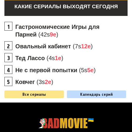
КАКИЕ СЕРИАЛЫ ВЫХОДЯТ СЕГОДНЯ
Гастрономические Игры для
Парней
(42s
9e
)
Овальный кабинет
(7s
12e
)
Тед Лассо
(4s
1e
)
Не с первой попытки
(5s
5e
)
Ковчег
(3s
2e
)
Все сериалы
Календарь серий