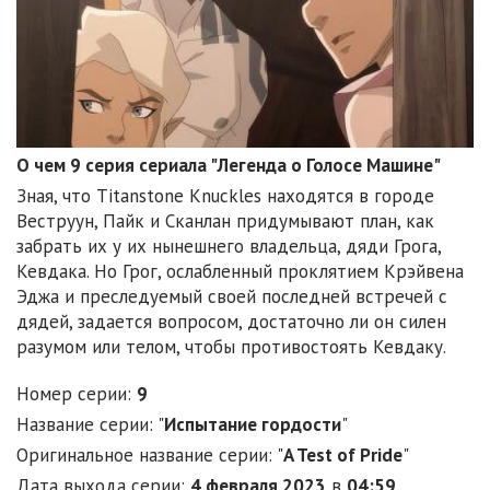
О чем 9 серия сериала "Легенда о Голосе Машине"
Зная, что Titanstone Knuckles находятся в городе
Веструун, Пайк и Сканлан придумывают план, как
забрать их у их нынешнего владельца, дяди Грога,
Кевдака. Но Грог, ослабленный проклятием Крэйвена
Эджа и преследуемый своей последней встречей с
дядей, задается вопросом, достаточно ли он силен
разумом или телом, чтобы противостоять Кевдаку.
Номер серии:
9
Название серии: "
Испытание гордости
"
Оригинальное название серии: "
A Test of Pride
"
Дата выхода серии:
4 февраля 2023
в
04:59