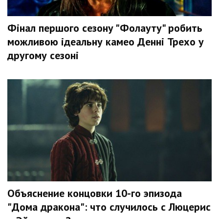
Фінал першого сезону "Фолауту" робить
можливою ідеальну камео Денні Трехо у
другому сезоні
Объяснение концовки 10-го эпизода
"Дома дракона": что случилось с Люцерис