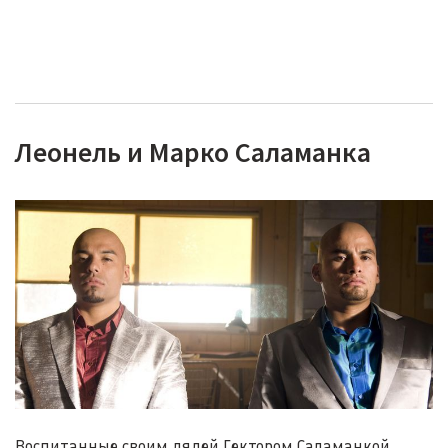
Леонель и Марко Саламанка
Воспитанные своим дядей Гектором Саламанкой,