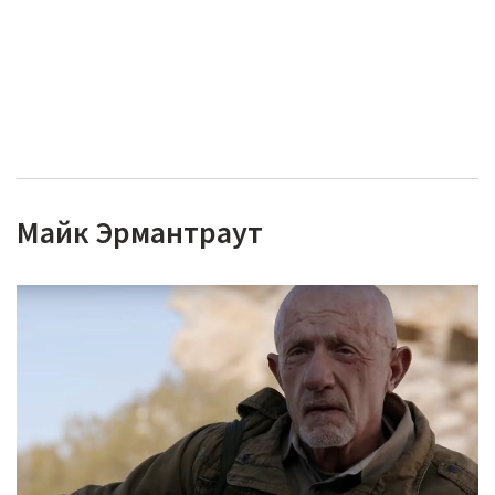
Майк Эрмантраут