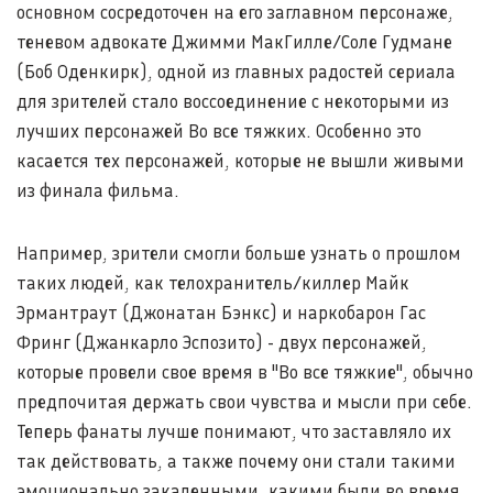
основном сосредоточен на его заглавном персонаже,
теневом адвокате Джимми МакГилле/Соле Гудмане
(Боб Оденкирк), одной из главных радостей сериала
для зрителей стало воссоединение с некоторыми из
лучших персонажей Во все тяжких. Особенно это
касается тех персонажей, которые не вышли живыми
из финала фильма.
Например, зрители смогли больше узнать о прошлом
таких людей, как телохранитель/киллер Майк
Эрмантраут (Джонатан Бэнкс) и наркобарон Гас
Фринг (Джанкарло Эспозито) - двух персонажей,
которые провели свое время в "Во все тяжкие", обычно
предпочитая держать свои чувства и мысли при себе.
Теперь фанаты лучше понимают, что заставляло их
так действовать, а также почему они стали такими
эмоционально закаленными, какими были во время