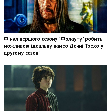
Фінал першого сезону "Фолауту" робить
можливою ідеальну камео Денні Трехо у
другому сезоні