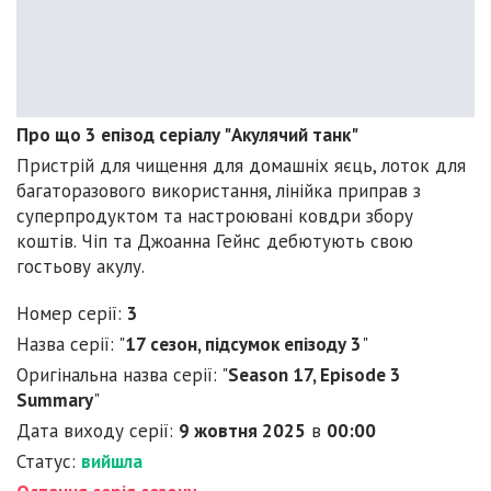
Про що 3 епізод серіалу "Акулячий танк"
Пристрій для чищення для домашніх яєць, лоток для
багаторазового використання, лінійка приправ з
суперпродуктом та настроювані ковдри збору
коштів. Чіп та Джоанна Гейнс дебютують свою
гостьову акулу.
Номер серії:
3
Назва серії: "
17 сезон, підсумок епізоду 3
"
Оригінальна назва серії: "
Season 17, Episode 3
Summary
"
Дата виходу серії:
9 жовтня 2025
в
00:00
Статус:
вийшла