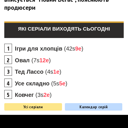
продюсери
ЯКІ СЕРІАЛИ ВИХОДЯТЬ СЬОГОДНІ
Ігри для хлопців
(42s
9e
)
Овал
(7s
12e
)
Тед Лассо
(4s
1e
)
Усе складно
(5s
5e
)
Ковчег
(3s
2e
)
Усі серіали
Календар серій