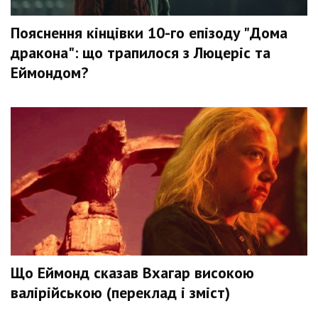
Пояснення кінцівки 10-го епізоду "Дома
дракона": що трапилося з Люцеріс та
Еймондом?
Що Еймонд сказав Вхагар високою
валірійською (переклад і зміст)