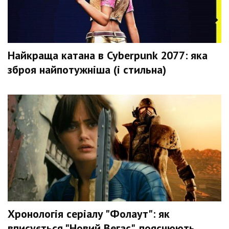
Найкраща катана в Cyberpunk 2077: яка
зброя найпотужніша (і стильна)
Хронологія серіалу "Фолаут": як
вписується "Новий Вегас", пояснюють