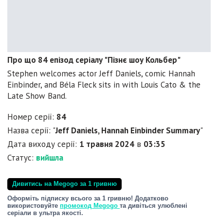
Про що 84 епізод серіалу "Пізнє шоу Кольбер"
Stephen welcomes actor Jeff Daniels, comic Hannah
Einbinder, and Béla Fleck sits in with Louis Cato & the
Late Show Band.
Номер серії:
84
Назва серії: "
Jeff Daniels, Hannah Einbinder Summary
"
Дата виходу серії:
1 травня 2024
в
03:35
Статус:
вийшла
Дивитись на Megogo за 1 гривню
Оформіть підписку всього за 1 гривню! Додатково
використовуйте
промокод Megogo
та дивіться улюблені
серіали в ультра якості.