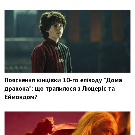
Пояснення кінцівки 10-го епізоду "Дома
дракона": що трапилося з Люцеріс та
Еймондом?