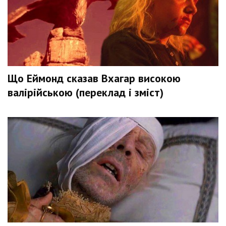
Що Еймонд сказав Вхагар високою
валірійською (переклад і зміст)