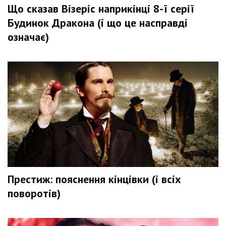
Що сказав Візеріс наприкінці 8-ї серії
Будинок Дракона (і що це насправді
означає)
Престиж: пояснення кінцівки (і всіх
поворотів)