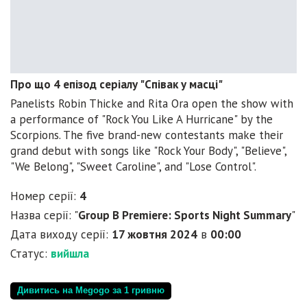
Про що 4 епізод серіалу "Співак у масці"
Panelists Robin Thicke and Rita Ora open the show with
a performance of "Rock You Like A Hurricane" by the
Scorpions. The five brand-new contestants make their
grand debut with songs like "Rock Your Body", "Believe",
"We Belong", "Sweet Caroline", and "Lose Control".
Номер серії:
4
Назва серії: "
Group B Premiere: Sports Night Summary
"
Дата виходу серії:
17 жовтня 2024
в
00:00
Статус:
вийшла
Дивитись на Megogo за 1 гривню