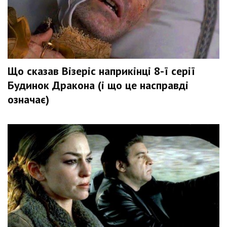
Що сказав Візеріс наприкінці 8-ї серії
Будинок Дракона (і що це насправді
означає)