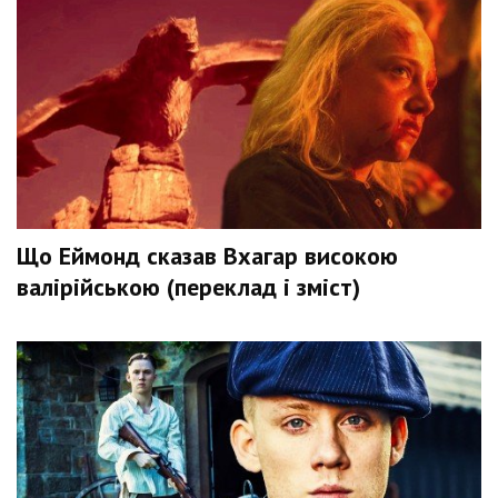
Що Еймонд сказав Вхагар високою
валірійською (переклад і зміст)