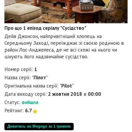
Про що 1 епізод серіалу "Сусідство"
Дейв Джонсон, найпривітніший хлопець на
Середньому Заході, переїжджає зі своєю родиною в
район Лос-Анджелеса, де не всі схожі на нього чи
цінують його надзвичайне сусідство.
Номер серії:
1
Назва серії: "
Пілот
"
Оригінальна назва серії: "
Pilot
"
Дата виходу серії:
2 жовтня 2018
в
00:00
Статус:
вийшла
Рейтинг:
6.7
Дивитись на Megogo за 1 гривню