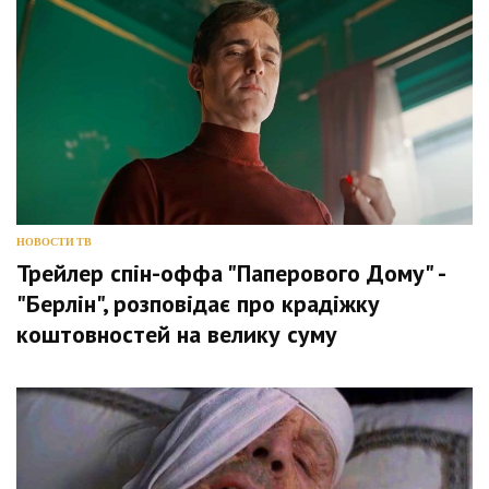
НОВОСТИ ТВ
Трейлер спін-оффа "Паперового Дому" -
"Берлін", розповідає про крадіжку
коштовностей на велику суму