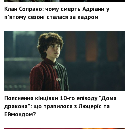
Клан Сопрано: чому смерть Адріани у
п'ятому сезоні сталася за кадром
Пояснення кінцівки 10-го епізоду "Дома
дракона": що трапилося з Люцеріс та
Еймондом?