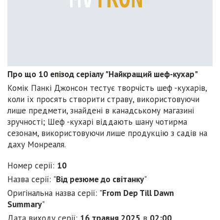
Про що 10 епізод серіалу "Найкращий шеф-кухар"
Комік Панкі Джонсон тестує творчість шеф -кухарів,
коли їх просять створити страву, використовуючи
лише предмети, знайдені в канадському магазині
зручності; Шеф -кухарі віддають шану чотирма
сезонам, використовуючи лише продукцію з садів на
даху Монреаля.
Номер серії:
10
Назва серії: "
Від резюме до світанку
"
Оригінальна назва серії: "
From Dep Till Dawn
Summary
"
Дата виходу серії:
16 травня 2025
в
02:00