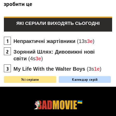
зробити це
ЯКІ СЕРІАЛИ ВИХОДЯТЬ СЬОГОДНІ
Непрактичні жартівники
(13s
3e
)
Зоряний Шлях: Дивовижні нові
світи
(4s
3e
)
My Life With the Walter Boys
(3s
1e
)
Усі серіали
Календар серій