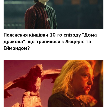
Пояснення кінцівки 10-го епізоду "Дома
дракона": що трапилося з Люцеріс та
Еймондом?