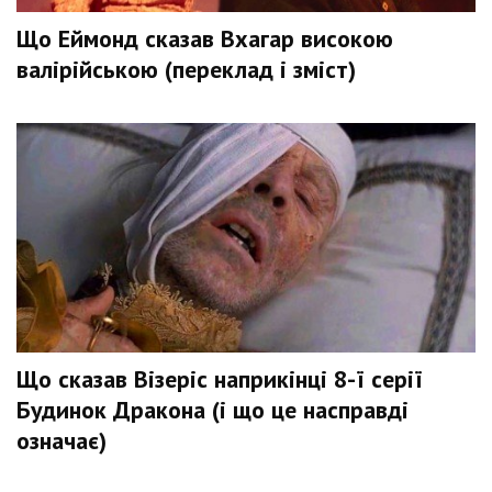
Що Еймонд сказав Вхагар високою
валірійською (переклад і зміст)
Що сказав Візеріс наприкінці 8-ї серії
Будинок Дракона (і що це насправді
означає)