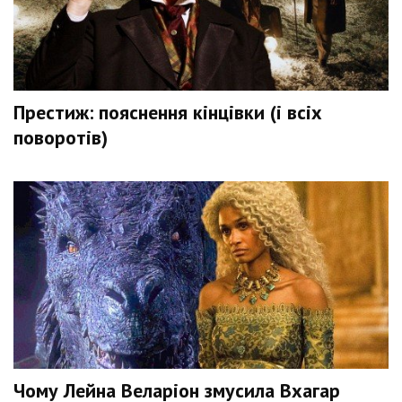
Престиж: пояснення кінцівки (і всіх
поворотів)
Чому Лейна Веларіон змусила Вхагар