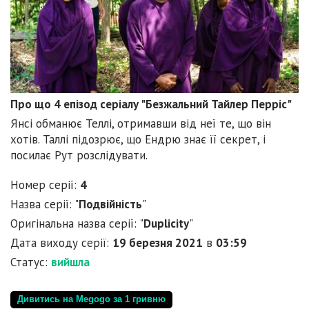
Про що 4 епізод серіалу "Безжальний Тайлер Перріс"
Янсі обманює Теллі, отримавши від неї те, що він
хотів. Таллі підозрює, що Ендрю знає її секрет, і
посилає Рут розслідувати.
Номер серії:
4
Назва серії: "
Подвійність
"
Оригінальна назва серії: "
Duplicity
"
Дата виходу серії:
19 березня 2021
в
03:59
Статус:
вийшла
Дивитись на Megogo за 1 гривню