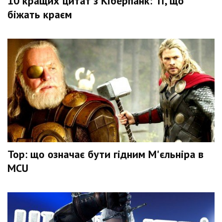
10 кращих цитат з Кіберпанк: Ті, що
біжать краєм
Тор: що означає бути гідним М'єльніра в
MCU