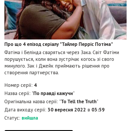
Про що 4 епізод серіалу "Тайлер Перріс Потіма"
Фатіма і Белінда сваряться через Зака. Світ Фатіми
порушується, коли вона зустрічає когось зі свого
минулого. Зак і Джейк приймають рішення про
створення партнерства.
Номер серії:
4
Назва серії: "
По правді кажучи
"
Оригінальна назва серії: "
To Tell the Truth
"
Дата виходу серії:
30 вересня 2022
в
03:59
Статус:
вийшла