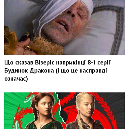
Що сказав Візеріс наприкінці 8-ї серії
Будинок Дракона (і що це насправді
означає)