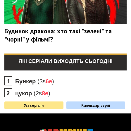
Будинок дракона: хто такі "зелені" та
"чорні" у фільмі?
ЯКІ СЕРІАЛИ ВИХОДЯТЬ СЬОГОДНІ
Бункер
(3s
6e
)
цукор
(2s
8e
)
Усі серіали
Календар серій