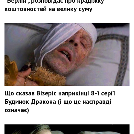
"Берлін", розповідає про крадіжку
коштовностей на велику суму
Що сказав Візеріс наприкінці 8-ї серії
Будинок Дракона (і що це насправді
означає)