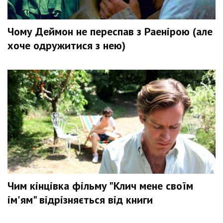
Чому Деймон не переспав з Раенірою (але
хоче одружитися з нею)
Чим кінцівка фільму "Клич мене своїм
ім'ям" відрізняється від книги