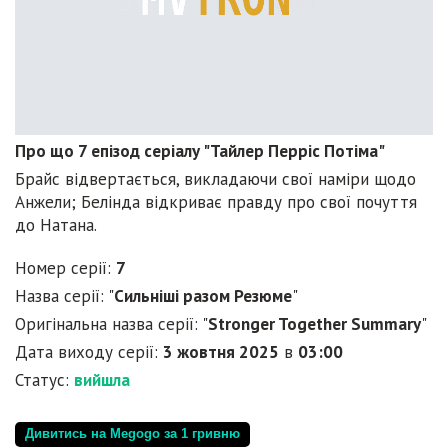
Про що 7 епізод серіалу "Тайлер Перріс Потіма"
Брайс відвертається, викладаючи свої наміри щодо
Анжели; Белінда відкриває правду про свої почуття
до Натана.
Номер серії:
7
Назва серії: "
Сильніші разом Резюме
"
Оригінальна назва серії: "
Stronger Together Summary
"
Дата виходу серії:
3 жовтня 2025
в
03:00
Статус:
вийшла
Дивитись на Megogo за 1 гривню