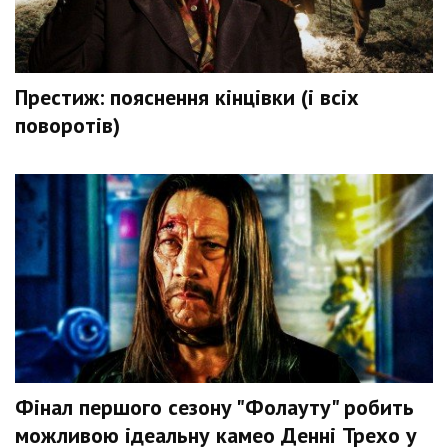
Престиж: пояснення кінцівки (і всіх
поворотів)
Фінал першого сезону "Фолауту" робить
можливою ідеальну камео Денні Трехо у