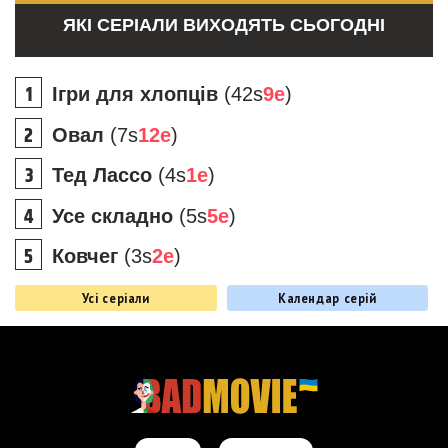
ЯКІ СЕРІАЛИ ВИХОДЯТЬ СЬОГОДНІ
Ігри для хлопців
(42s
9e
)
Овал
(7s
12e
)
Тед Лассо
(4s
1e
)
Усе складно
(5s
5e
)
Ковчег
(3s
2e
)
Усі серіали
Календар серій