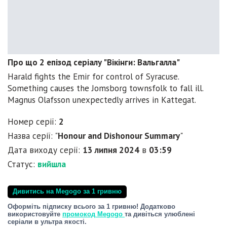
Про що 2 епізод серіалу "Вікінги: Вальгалла"
Harald fights the Emir for control of Syracuse.
Something causes the Jomsborg townsfolk to fall ill.
Magnus Olafsson unexpectedly arrives in Kattegat.
Номер серії:
2
Назва серії: "
Honour and Dishonour Summary
"
Дата виходу серії:
13 липня 2024
в
03:59
Статус:
вийшла
Дивитись на Megogo за 1 гривню
Оформіть підписку всього за 1 гривню! Додатково
використовуйте
промокод Megogo
та дивіться улюблені
серіали в ультра якості.